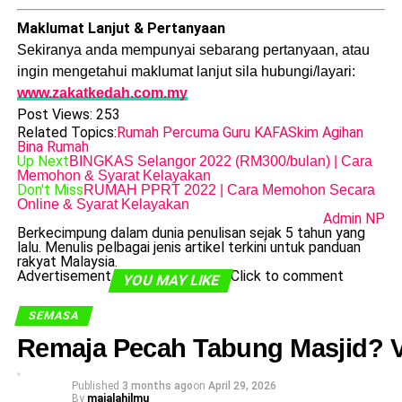
Maklumat Lanjut & Pertanyaan
Sekiranya anda mempunyai sebarang pertanyaan, atau
ingin mengetahui maklumat lanjut sila hubungi/layari:
www.zakatkedah.com.my
Post Views:
253
Related Topics:
Rumah Percuma Guru KAFA
Skim Agihan
Bina Rumah
Up Next
BINGKAS Selangor 2022 (RM300/bulan) | Cara
Memohon & Syarat Kelayakan
Don't Miss
RUMAH PPRT 2022 | Cara Memohon Secara
Online & Syarat Kelayakan
Admin NP
Berkecimpung dalam dunia penulisan sejak 5 tahun yang
lalu. Menulis pelbagai jenis artikel terkini untuk panduan
rakyat Malaysia.
Advertisement
Click to comment
YOU MAY LIKE
SEMASA
Remaja Pecah Tabung Masjid? V
Published
3 months ago
on
April 29, 2026
By
majalahilmu