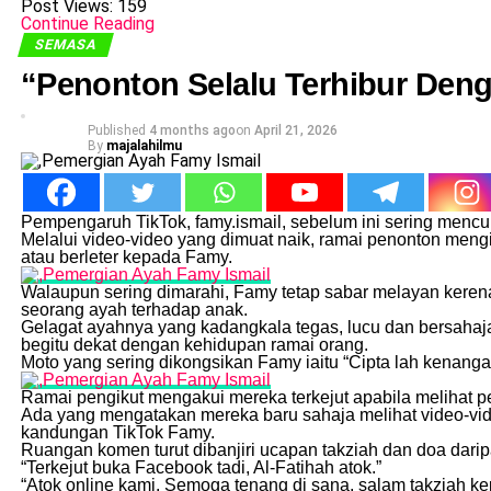
Post Views:
159
Continue Reading
SEMASA
“Penonton Selalu Terhibur Den
Published
4 months ago
on
April 21, 2026
By
majalahilmu
Pempengaruh TikTok, famy.ismail, sebelum ini sering mencur
Melalui video-video yang dimuat naik, ramai penonton mengi
atau berleter kepada Famy.
Walaupun sering dimarahi, Famy tetap sabar melayan keren
seorang ayah terhadap anak.
Gelagat ayahnya yang kadangkala tegas, lucu dan bersahaja
begitu dekat dengan kehidupan ramai orang.
Moto yang sering dikongsikan Famy iaitu “Cipta lah kenanga
Ramai pengikut mengakui mereka terkejut apabila melihat 
Ada yang mengatakan mereka baru sahaja melihat video-vid
kandungan TikTok Famy.
Ruangan komen turut dibanjiri ucapan takziah dan doa dari
“Terkejut buka Facebook tadi, Al-Fatihah atok.”
“Atok online kami. Semoga tenang di sana, salam takziah ke