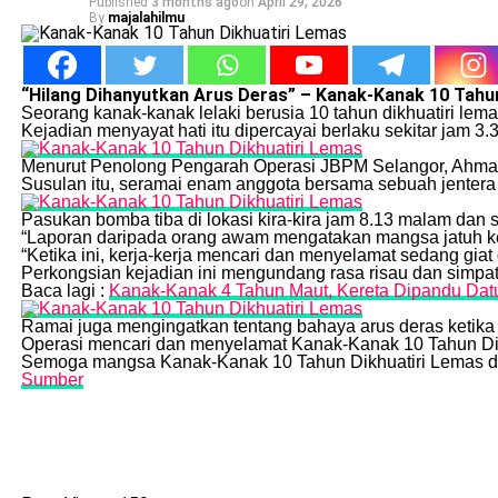
Published
3 months ago
on
April 29, 2026
By
majalahilmu
“Hilang Dihanyutkan Arus Deras” – Kanak-Kanak 10 Tahu
Seorang kanak-kanak lelaki berusia 10 tahun dikhuatiri lem
Kejadian menyayat hati itu dipercayai berlaku sekitar jam 3
Menurut Penolong Pengarah Operasi JBPM Selangor, Ahmad
Susulan itu, seramai enam anggota bersama sebuah jentera 
Pasukan bomba tiba di lokasi kira-kira jam 8.13 malam da
“Laporan daripada orang awam mengatakan mangsa jatuh ke 
“Ketika ini, kerja-kerja mencari dan menyelamat sedang giat
Perkongsian kejadian ini mengundang rasa risau dan simpa
Baca lagi :
Kanak-Kanak 4 Tahun Maut, Kereta Dipandu Datuk
Ramai juga mengingatkan tentang bahaya arus deras ketika 
Operasi mencari dan menyelamat Kanak-Kanak 10 Tahun Dik
Semoga mangsa Kanak-Kanak 10 Tahun Dikhuatiri Lemas di
Sumber