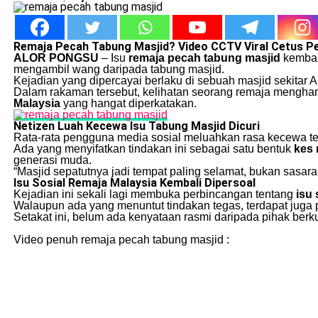
Remaja Pecah Tabung Masjid? Video CCTV Viral Cetus P
ALOR PONGSU
– Isu
remaja pecah tabung masjid
kembali
mengambil wang daripada tabung masjid.
Kejadian yang dipercayai berlaku di sebuah masjid sekitar 
Dalam rakaman tersebut, kelihatan seorang remaja mengham
Malaysia
yang hangat diperkatakan.
Netizen Luah Kecewa Isu Tabung Masjid Dicuri
Rata-rata pengguna media sosial meluahkan rasa kecewa ter
Ada yang menyifatkan tindakan ini sebagai satu bentuk
kes 
generasi muda.
“Masjid sepatutnya jadi tempat paling selamat, bukan sasara
Isu Sosial Remaja Malaysia Kembali Dipersoal
Kejadian ini sekali lagi membuka perbincangan tentang
isu 
Walaupun ada yang menuntut tindakan tegas, terdapat juga
Setakat ini, belum ada kenyataan rasmi daripada pihak ber
Video penuh remaja pecah tabung masjid :