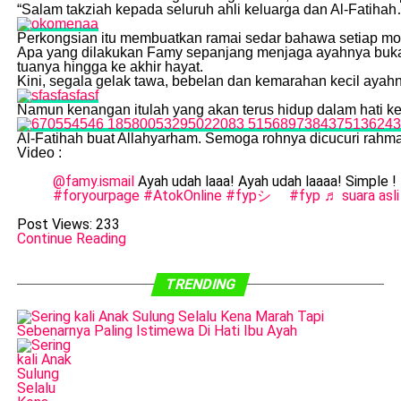
“Salam takziah kepada seluruh ahli keluarga dan Al-Fatiha
Perkongsian itu membuatkan ramai sedar bahawa setiap mo
Apa yang dilakukan Famy sepanjang menjaga ayahnya bukan
tuanya hingga ke akhir hayat.
Kini, segala gelak tawa, bebelan dan kemarahan kecil ayah
Namun kenangan itulah yang akan terus hidup dalam hati ke
Al-Fatihah buat Allahyarham. Semoga rohnya dicucuri rahm
Video :
@famy.ismail
Ayah udah laaa! Ayah udah laaaa! Simple !
#foryourpage
#AtokOnline
#fypシ゚
#fyp
♬ suara asli
Post Views:
233
Continue Reading
TRENDING