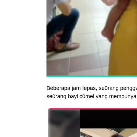
Beberapa jam Iepas, se0rang penggv
se0rang bayi c0mel yang mempunyai 