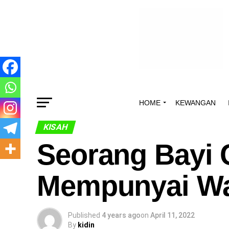
HOME
KEWANGAN
KISAH
Seorang Bayi
Mempunyai Wa
Published
4 years ago
on
April 11, 2022
By
kidin