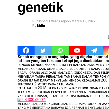
genetik
Published
4 years ago
on
March 19, 2022
By
kidin
Sebab mengapa orang bajau yang digelar “nomad l
latihan yang berterusan tetapi juga disebabkan m
ᴅᴇɴɢᴀɴ ᴍᴇɴɢɢᴜɴᴀᴋᴀɴ ꜱᴇᴅɪᴋɪᴛ ᴘᴇʀᴀʟᴀᴛᴀɴ ᴀꜱᴀꜱ ᴍᴇɴʏᴇʟ
ᴍᴇɴᴀɴɢᴋᴀᴘ ɪᴋᴀɴ, ᴏʀᴀɴɢ ʙᴀᴊᴀᴜ ᴊᴜɢᴀ ᴅɪʙᴇʀɪ ɴᴀᴍᴀ ᴊᴜʟᴜ
ʙᴀᴊᴀᴜ, ᴏʀᴀɴɢ ᴀꜱʟɪ ᴅᴀʀɪ ᴍᴀʟᴀʏꜱɪᴀ, ɪɴᴅᴏɴᴇꜱɪᴀ, ᴅᴀɴ ꜰɪ
ᴍᴇɴʏᴇʟᴀᴍ ᴛᴀɴᴘᴀ ᴘᴇʀᴀʟᴀᴛᴀɴ ᴛᴀᴍʙᴀʜᴀɴ ᴅᴀʟᴀᴍ ᴛᴇᴍᴘᴏʜ ʏ
ᴏʀᴀɴɢ ʙᴀᴊᴀᴜ ᴅᴀᴘᴀᴛ ᴍᴇɴʏᴇʟᴀᴍ ʜɪɴɢɢᴀ ᴋᴇᴅᴀʟᴀᴍᴀɴ 200 
ꜱᴇʜɪɴɢɢᴀ 2 ᴍɪɴɪᴛ ᴘᴀᴅᴀ ꜱᴀᴛᴜ ᴍᴀꜱᴀ.
ᴘᴀᴅᴀ ᴛᴀʜᴜɴ 2018, ꜱᴇᴏʀᴀɴɢ ᴘᴇʟᴀᴊᴀʀ ᴋᴇᴅᴏᴋᴛᴏʀᴀɴ ᴅᴀʀɪ 
ᴛᴇʟᴀʜ ᴍᴇɴᴇʀʙɪᴛᴋᴀɴ ᴘᴇɴʏᴇʟɪᴅɪᴋᴀɴ ʏᴀɴɢ ᴍᴇɴᴜɴᴊᴜᴋᴋᴀɴ ʙ
ʏᴀɴɢ ʙᴇʀᴛᴇʀᴜꜱᴀɴ, ᴛᴇᴛᴀᴘɪ ᴊᴜɢᴀ ᴅɪꜱᴇʙᴀʙᴋᴀɴ ɢᴇɴᴇᴛɪᴋ ᴅ
ᴍᴇʟɪꜱꜱᴀ ɪʟᴀʀᴅᴏ ᴍᴇɴɢʜᴀʙɪꜱᴋᴀɴ ʙᴇʙᴇʀᴀᴘᴀ ʙᴜʟᴀɴ ᴅɪ ᴊᴀʏ
ʏᴀɴɢ ᴍᴇᴍʙᴇʀɪᴛᴀʜᴜ ʙᴀʜᴀᴡᴀ ᴅɪᴀ ᴘᴇʀɴᴀʜ ᴍᴇɴʏᴇʟᴀᴍ ꜱᴇʟᴀ