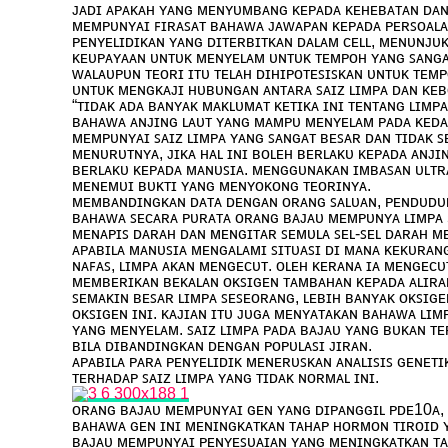
ᴊᴀᴅɪ ᴀᴘᴀᴋᴀʜ ʏᴀɴɢ ᴍᴇɴʏᴜᴍʙᴀɴɢ ᴋᴇᴘᴀᴅᴀ ᴋᴇʜᴇʙᴀᴛᴀɴ ᴅᴀɴ 
ᴍᴇᴍᴘᴜɴʏᴀɪ ꜰɪʀᴀꜱᴀᴛ ʙᴀʜᴀᴡᴀ ᴊᴀᴡᴀᴘᴀɴ ᴋᴇᴘᴀᴅᴀ ᴘᴇʀꜱᴏᴀʟᴀɴ
ᴘᴇɴʏᴇʟɪᴅɪᴋᴀɴ ʏᴀɴɢ ᴅɪᴛᴇʀʙɪᴛᴋᴀɴ ᴅᴀʟᴀᴍ ᴄᴇʟʟ, ᴍᴇɴᴜɴᴊ
ᴋᴇᴜᴘᴀʏᴀᴀɴ ᴜɴᴛᴜᴋ ᴍᴇɴʏᴇʟᴀᴍ ᴜɴᴛᴜᴋ ᴛᴇᴍᴘᴏʜ ʏᴀɴɢ ꜱᴀɴɢᴀ
ᴡᴀʟᴀᴜᴘᴜɴ ᴛᴇᴏʀɪ ɪᴛᴜ ᴛᴇʟᴀʜ ᴅɪʜɪᴘᴏᴛᴇꜱɪꜱᴋᴀɴ ᴜɴᴛᴜᴋ ᴛᴇᴍᴘ
ᴜɴᴛᴜᴋ ᴍᴇɴɢᴋᴀᴊɪ ʜᴜʙᴜɴɢᴀɴ ᴀɴᴛᴀʀᴀ ꜱᴀɪᴢ ʟɪᴍᴘᴀ ᴅᴀɴ ᴋᴇ
“ᴛɪᴅᴀᴋ ᴀᴅᴀ ʙᴀɴʏᴀᴋ ᴍᴀᴋʟᴜᴍᴀᴛ ᴋᴇᴛɪᴋᴀ ɪɴɪ ᴛᴇɴᴛᴀɴɢ ʟɪᴍᴘᴀ
ʙᴀʜᴀᴡᴀ ᴀɴᴊɪɴɢ ʟᴀᴜᴛ ʏᴀɴɢ ᴍᴀᴍᴘᴜ ᴍᴇɴʏᴇʟᴀᴍ ᴘᴀᴅᴀ ᴋᴇᴅᴀʟ
ᴍᴇᴍᴘᴜɴʏᴀɪ ꜱᴀɪᴢ ʟɪᴍᴘᴀ ʏᴀɴɢ ꜱᴀɴɢᴀᴛ ʙᴇꜱᴀʀ ᴅᴀɴ ᴛɪᴅᴀᴋ ꜱᴇ
ᴍᴇɴᴜʀᴜᴛɴʏᴀ, ᴊɪᴋᴀ ʜᴀʟ ɪɴɪ ʙᴏʟᴇʜ ʙᴇʀʟᴀᴋᴜ ᴋᴇᴘᴀᴅᴀ ᴀɴᴊɪɴ
ʙᴇʀʟᴀᴋᴜ ᴋᴇᴘᴀᴅᴀ ᴍᴀɴᴜꜱɪᴀ. ᴍᴇɴɢɢᴜɴᴀᴋᴀɴ ɪᴍʙᴀꜱᴀɴ ᴜʟᴛʀ
ᴍᴇɴᴇᴍᴜɪ ʙᴜᴋᴛɪ ʏᴀɴɢ ᴍᴇɴʏᴏᴋᴏɴɢ ᴛᴇᴏʀɪɴʏᴀ.
ᴍᴇᴍʙᴀɴᴅɪɴɢᴋᴀɴ ᴅᴀᴛᴀ ᴅᴇɴɢᴀɴ ᴏʀᴀɴɢ ꜱᴀʟᴜᴀɴ, ᴘᴇɴᴅᴜᴅᴜᴋ
ʙᴀʜᴀᴡᴀ ꜱᴇᴄᴀʀᴀ ᴘᴜʀᴀᴛᴀ ᴏʀᴀɴɢ ʙᴀᴊᴀᴜ ᴍᴇᴍᴘᴜɴʏᴀ ʟɪᴍᴘᴀ 
ᴍᴇɴᴀᴘɪꜱ ᴅᴀʀᴀʜ ᴅᴀɴ ᴍᴇɴɢɪᴛᴀʀ ꜱᴇᴍᴜʟᴀ ꜱᴇʟ-ꜱᴇʟ ᴅᴀʀᴀʜ ᴍ
ᴀᴘᴀʙɪʟᴀ ᴍᴀɴᴜꜱɪᴀ ᴍᴇɴɢᴀʟᴀᴍɪ ꜱɪᴛᴜᴀꜱɪ ᴅɪ ᴍᴀɴᴀ ᴋᴇᴋᴜʀᴀɴ
ɴᴀꜰᴀꜱ, ʟɪᴍᴘᴀ ᴀᴋᴀɴ ᴍᴇɴɢᴇᴄᴜᴛ. ᴏʟᴇʜ ᴋᴇʀᴀɴᴀ ɪᴀ ᴍᴇɴɢᴇᴄ
ᴍᴇᴍʙᴇʀɪᴋᴀɴ ʙᴇᴋᴀʟᴀɴ ᴏᴋꜱɪɢᴇɴ ᴛᴀᴍʙᴀʜᴀɴ ᴋᴇᴘᴀᴅᴀ ᴀʟɪʀᴀɴ
ꜱᴇᴍᴀᴋɪɴ ʙᴇꜱᴀʀ ʟɪᴍᴘᴀ ꜱᴇꜱᴇᴏʀᴀɴɢ, ʟᴇʙɪʜ ʙᴀɴʏᴀᴋ ᴏᴋꜱɪɢ
ᴏᴋꜱɪɢᴇɴ ɪɴɪ. ᴋᴀᴊɪᴀɴ ɪᴛᴜ ᴊᴜɢᴀ ᴍᴇɴʏᴀᴛᴀᴋᴀɴ ʙᴀʜᴀᴡᴀ ʟɪᴍ
ʏᴀɴɢ ᴍᴇɴʏᴇʟᴀᴍ. ꜱᴀɪᴢ ʟɪᴍᴘᴀ ᴘᴀᴅᴀ ʙᴀᴊᴀᴜ ʏᴀɴɢ ʙᴜᴋᴀɴ ᴛ
ʙɪʟᴀ ᴅɪʙᴀɴᴅɪɴɢᴋᴀɴ ᴅᴇɴɢᴀɴ ᴘᴏᴘᴜʟᴀꜱɪ ᴊɪʀᴀɴ.
ᴀᴘᴀʙɪʟᴀ ᴘᴀʀᴀ ᴘᴇɴʏᴇʟɪᴅɪᴋ ᴍᴇɴᴇʀᴜꜱᴋᴀɴ ᴀɴᴀʟɪꜱɪꜱ ɢᴇɴᴇᴛ
ᴛᴇʀʜᴀᴅᴀᴘ ꜱᴀɪᴢ ʟɪᴍᴘᴀ ʏᴀɴɢ ᴛɪᴅᴀᴋ ɴᴏʀᴍᴀʟ ɪɴɪ.
ᴏʀᴀɴɢ ʙᴀᴊᴀᴜ ᴍᴇᴍᴘᴜɴʏᴀɪ ɢᴇɴ ʏᴀɴɢ ᴅɪᴘᴀɴɢɢɪʟ ᴘᴅᴇ10ᴀ, 
ʙᴀʜᴀᴡᴀ ɢᴇɴ ɪɴɪ ᴍᴇɴɪɴɢᴋᴀᴛᴋᴀɴ ᴛᴀʜᴀᴘ ʜᴏʀᴍᴏɴ ᴛɪʀᴏɪᴅ ʏ
ʙᴀᴊᴀᴜ ᴍᴇᴍᴘᴜɴʏᴀɪ ᴘᴇɴʏᴇꜱᴜᴀɪᴀɴ ʏᴀɴɢ ᴍᴇɴɪɴɢᴋᴀᴛᴋᴀɴ ᴛᴀ