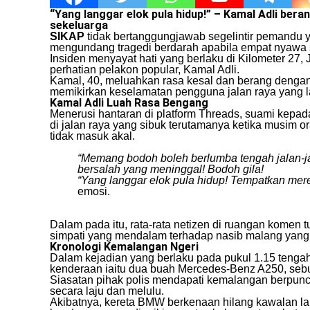
“Yang langgar elok pula hidup!” – Kamal Adli bera
sekeluarga
SIKAP
tidak bertanggungjawab segelintir pemandu y
mengundang tragedi berdarah apabila empat nyawa s
​Insiden menyayat hati yang berlaku di Kilometer 2
perhatian pelakon popular, Kamal Adli.
​Kamal, 40, meluahkan rasa kesal dan berang dengan
memikirkan keselamatan pengguna jalan raya yang l
Kamal Adli Luah Rasa Bengang
​Menerusi hantaran di platform Threads, suami kepa
di jalan raya yang sibuk terutamanya ketika musim 
tidak masuk akal.
“Memang bodoh boleh berlumba tengah jalan-ja
bersalah yang meninggal! Bodoh gila!
“Yang langgar elok pula hidup! Tempatkan mer
emosi.
​Dalam pada itu, rata-rata netizen di ruangan komen
simpati yang mendalam terhadap nasib malang yang
Kronologi Kemalangan Ngeri
​Dalam kejadian yang berlaku pada pukul 1.15 tengah
kenderaan iaitu dua buah Mercedes-Benz A250, seb
​Siasatan pihak polis mendapati kemalangan berpu
secara laju dan melulu.
​Akibatnya, kereta BMW berkenaan hilang kawalan 