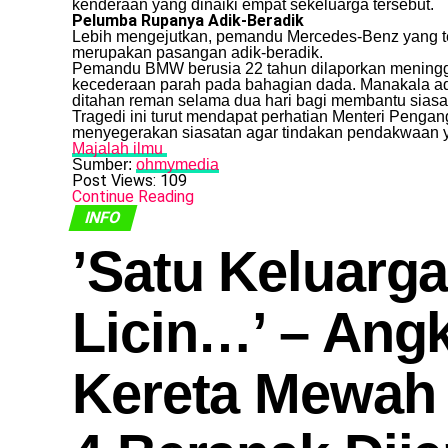
kenderaan yang dinaiki empat sekeluarga tersebut.
Pelumba Rupanya Adik-Beradik
​Lebih mengejutkan, pemandu Mercedes-Benz yang 
merupakan pasangan adik-beradik.
​Pemandu BMW berusia 22 tahun dilaporkan meninggal
kecederaan parah pada bahagian dada. Manakala ad
ditahan reman selama dua hari bagi membantu siasa
​Tragedi ini turut mendapat perhatian Menteri Peng
menyegerakan siasatan agar tindakan pendakwaan ya
Majalah ilmu
Sumber:
ohmymedia
Post Views:
109
Continue Reading
INFO
​’Satu Keluarg
Licin…’ – Ang
Kereta Mewah