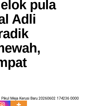
 elok pula
l Adli
radik
mewah,
mpat