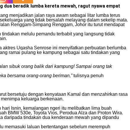
ng dua beradik lumba
kereta
mewah, ragut nyawa empat
ang menjadikan jalan raya awam sebagai litar lumba terus
ekeluarga yang tidak bersalah melayang dalam sekelip mata.
7, Jalan Renggam-Simpang Renggam, Johor itu turut mendapat
 tindakan melulu pemandu terbabit yang langsung tidak
ain.
da aktres Uqasha Senrose ini menyifatkan perbuatan berlumba
orang ramai pulang ke kampung sebagai satu tindakan yang
lan sibuk orang balik dari kampung! Sampai orang tak
eka bersama orang-orang beriman,”
tulisnya penuh
 turut bersetuju dengan kenyataan Kamal dan menzahirkan rasa
 menimpa keluarga berkenaan.
 hari Isnin, kemalangan ngeri itu melibatkan lima buah
uah BMW 530e, Toyota Vios, Perodua Alza dan Proton Wira.
nca daripada tindakan dua kenderaan mewah yang dipandu
lalu memasuki laluan bertentangan sebelum merempuh