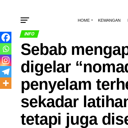
HOME
KEWANGAN
INFO
Sebab mengap
digelar “nomad
penyelam terh
sekadar latiha
tetapi juga di