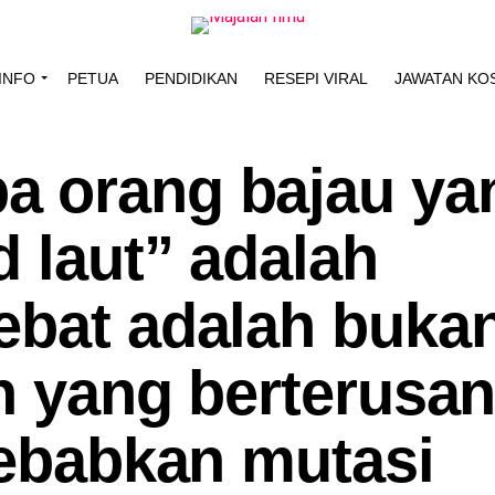
INFO
PETUA
PENDIDIKAN
RESEPI VIRAL
JAWATAN KO
a orang bajau ya
 laut” adalah
ebat adalah buka
n yang berterusa
sebabkan mutasi