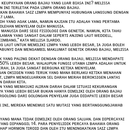
ᴋᴇᴜᴘᴀʏᴀᴀɴ ᴏʀᴀɴɢ ʙᴀᴊᴀᴜ ʏᴀɴɢ ʟᴜᴀʀ ʙɪᴀꜱᴀ ɪɴɪ? ᴍᴇʟɪꜱꜱᴀ
 ɪɴɪ ᴛᴇʀʟᴇᴛᴀᴋ ᴘᴀᴅᴀ ʟɪᴍᴘᴀ ᴏʀᴀɴɢ ʙᴀᴊᴀᴜ.
ᴜᴋᴋᴀɴ ʙᴀʜᴀᴡᴀ ꜱᴀɪᴢ ʟɪᴍᴘᴀ ᴍᴇᴍᴘᴜɴʏᴀɪ ʜᴜʙᴜɴɢᴀɴ ʟᴀɴɢꜱᴜɴɢ ᴅᴇɴɢᴀɴ
ᴛ ʟᴀᴍᴀ.
ᴏʜ ʏᴀɴɢ ᴀɢᴀᴋ ʟᴀᴍᴀ, ɴᴀᴍᴜɴ ᴋᴀᴊɪᴀɴ ɪᴛᴜ ᴀᴅᴀʟᴀʜ ʏᴀɴɢ ᴘᴇʀᴛᴀᴍᴀ
ʙᴏʟᴇʜᴀɴ ᴍᴇɴʏᴇʟᴀᴍ ᴏʟᴇʜ ᴍᴀɴᴜꜱɪᴀ.
 ᴍᴀɴᴜꜱɪᴀ ᴅᴀʀɪ ꜱᴇɢɪ ꜰɪꜱɪᴏʟᴏɢɪ ᴅᴀɴ ɢᴇɴᴇᴛɪᴋ. ɴᴀᴍᴜɴ, ᴋɪᴛᴀ ᴛᴀʜᴜ
ᴀᴍᴀɴ ʏᴀɴɢ ꜱᴀɴɢᴀᴛ ᴅᴀʟᴀᴍ ꜱᴇᴘᴇʀᴛɪ ᴀɴᴊɪɴɢ ʟᴀᴜᴛ ᴡᴇᴅᴅᴇʟʟ,
ɪᴍʙᴀɴɢ,” ᴋᴀᴛᴀ ᴍᴇʟʟɪꜱᴀ ɪʟᴀʀᴅᴏ.
ɢ ʟᴀᴜᴛ ᴜɴᴛᴜᴋ ᴍᴇᴍɪʟɪᴋɪ ʟɪᴍᴘᴀ ʏᴀɴɢ ʟᴇʙɪʜ ʙᴇꜱᴀʀ, ɪᴀ ᴊᴜɢᴀ ʙᴏʟᴇʜ
ᴀʙᴜɴʏɪ ᴅᴀɴ ᴍᴇɴɢᴀᴍʙɪʟ ᴍᴀᴋʟᴜᴍᴀᴛ ɢᴇɴᴇᴛɪᴋ ᴏʀᴀɴɢ ʙᴀᴊᴀᴜ, ᴍᴇʟɪꜱꜱᴀ
 ʏᴀɴɢ ᴘᴀʟɪɴɢ ᴅᴇᴋᴀᴛ ᴅᴇɴɢᴀɴ ᴏʀᴀɴɢ ʙᴀᴊᴀᴜ, ᴍᴇʟɪꜱꜱᴀ ᴍᴇɴᴅᴀᴘᴀᴛɪ
50% ʟᴇʙɪʜ ʙᴇꜱᴀʀ. ᴡᴀʟᴀᴜᴘᴜɴ ꜰᴜɴɢꜱɪ ᴜᴛᴀᴍᴀ ʟɪᴍᴘᴀ ᴀᴅᴀʟᴀʜ ᴜɴᴛᴜᴋ
ᴇʀᴀʜ, ɪᴀ ᴊᴜɢᴀ ꜱᴀɴɢᴀᴛ ʙᴇʀɢᴜɴᴀ ᴋᴇᴛɪᴋᴀ ᴍᴇɴʏᴇʟᴀᴍ.
ɢᴀɴ ᴏᴋꜱɪɢᴇɴ ʏᴀɴɢ ᴛᴇʀᴜᴋ ʏᴀɴɢ ᴍᴀɴᴀ ʙᴇʀʟᴀᴋᴜ ᴋᴇᴛɪᴋᴀ ᴍᴇɴᴀʜᴀɴ
ᴜᴛ, ʟɪᴍᴘᴀ ᴍᴇɴɢᴇʟᴜᴀʀᴋᴀɴ ꜱᴇʟ ᴅᴀʀᴀʜ ᴍᴇʀᴀʜ ʙᴇʀᴏᴋꜱɪɢᴇɴ ʟᴀɴᴛᴀꜱ
 ᴅᴀʀᴀʜ ᴋɪᴛᴀ.
ᴇɴ ʏᴀɴɢ ᴍᴇᴍᴀꜱᴜᴋɪ ᴀʟɪʀᴀɴ ᴅᴀʀᴀʜ ᴅᴀʟᴀᴍ ꜱɪᴛᴜᴀꜱɪ ᴋᴇᴋᴜʀᴀɴɢᴀɴ
ᴘᴀ ʏᴀɴɢ ʟᴇʙɪʜ ʙᴇꜱᴀʀ ʙᴜᴋᴀɴ ʜᴀɴʏᴀ ᴅɪᴍɪʟɪᴋɪ ᴏʟᴇʜ ᴏʀᴀɴɢ ʙᴀᴊᴀᴜ
ᴇʀɢᴏʟᴏɴɢ ᴅᴀʀɪ ɢᴏʟᴏɴɢᴀɴ ᴘᴇɴʏᴇʟᴀᴍ ᴊᴜɢᴀ ᴅɪᴅᴀᴘᴀᴛɪ ʟᴇʙɪʜ ʙᴇꜱᴀʀ
ɪᴋ ɪɴɪ, ᴍᴇʀᴇᴋᴀ ᴍᴇɴᴇᴍᴜɪ ꜱᴀᴛᴜ ᴍᴜᴛᴀꜱɪ ʏᴀɴɢ ʙᴇʀᴛᴀɴɢɢᴜɴɢᴊᴀᴡᴀʙ
ʏᴀɴɢ ᴍᴀɴᴀ ᴛɪᴅᴀᴋ ᴅɪᴍɪʟɪᴋɪ ᴏʟᴇʜ ᴏʀᴀɴɢ ꜱᴀʟᴜᴀɴ. ᴅᴀɴ ᴅɪᴘᴇʀᴄᴀʏᴀɪ
ᴀɴɢ ᴅɪᴘᴀɴɢɢɪʟ ᴛ4. ᴘᴀʀᴀ ᴘᴇɴʏᴇʟɪᴅɪᴋ ᴘᴇʀᴄᴀʏᴀ ʙᴀʜᴀᴡᴀ ᴏʀᴀɴɢ
ʜᴀᴘ ʜᴏʀᴍᴏɴ ᴛɪʀᴏɪᴅ ᴅᴀɴ ᴏʟᴇʜ ɪᴛᴜ ᴍᴇɴɪɴɢᴋᴀᴛᴋᴀɴ ꜱᴀɪᴢ ʟɪᴍᴘᴀ