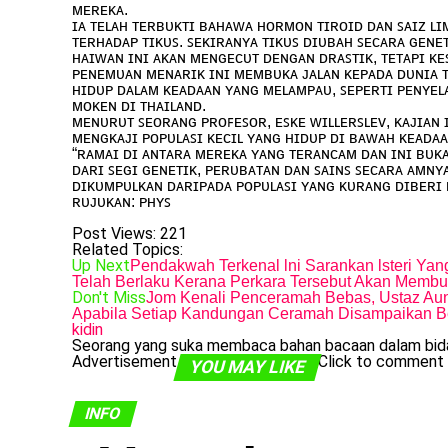
ᴍᴇʀᴇᴋᴀ.
ɪᴀ ᴛᴇʟᴀʜ ᴛᴇʀʙᴜᴋᴛɪ ʙᴀʜᴀᴡᴀ ʜᴏʀᴍᴏɴ ᴛɪʀᴏɪᴅ ᴅᴀɴ ꜱᴀɪᴢ 
ᴛᴇʀʜᴀᴅᴀᴘ ᴛɪᴋᴜꜱ. ꜱᴇᴋɪʀᴀɴʏᴀ ᴛɪᴋᴜꜱ ᴅɪᴜʙᴀʜ ꜱᴇᴄᴀʀᴀ ɢᴇɴᴇ
ʜᴀɪᴡᴀɴ ɪɴɪ ᴀᴋᴀɴ ᴍᴇɴɢᴇᴄᴜᴛ ᴅᴇɴɢᴀɴ ᴅʀᴀꜱᴛɪᴋ, ᴛᴇᴛᴀᴘɪ ᴋᴇ
ᴘᴇɴᴇᴍᴜᴀɴ ᴍᴇɴᴀʀɪᴋ ɪɴɪ ᴍᴇᴍʙᴜᴋᴀ ᴊᴀʟᴀɴ ᴋᴇᴘᴀᴅᴀ ᴅᴜɴɪᴀ 
ʜɪᴅᴜᴘ ᴅᴀʟᴀᴍ ᴋᴇᴀᴅᴀᴀɴ ʏᴀɴɢ ᴍᴇʟᴀᴍᴘᴀᴜ, ꜱᴇᴘᴇʀᴛɪ ᴘᴇɴʏᴇʟ
ᴍᴏᴋᴇɴ ᴅɪ ᴛʜᴀɪʟᴀɴᴅ.
ᴍᴇɴᴜʀᴜᴛ ꜱᴇᴏʀᴀɴɢ ᴘʀᴏꜰᴇꜱᴏʀ, ᴇꜱᴋᴇ ᴡɪʟʟᴇʀꜱʟᴇᴠ, ᴋᴀᴊɪᴀɴ 
ᴍᴇɴɢᴋᴀᴊɪ ᴘᴏᴘᴜʟᴀꜱɪ ᴋᴇᴄɪʟ ʏᴀɴɢ ʜɪᴅᴜᴘ ᴅɪ ʙᴀᴡᴀʜ ᴋᴇᴀᴅᴀ
“ʀᴀᴍᴀɪ ᴅɪ ᴀɴᴛᴀʀᴀ ᴍᴇʀᴇᴋᴀ ʏᴀɴɢ ᴛᴇʀᴀɴᴄᴀᴍ ᴅᴀɴ ɪɴɪ ʙᴜᴋᴀ
ᴅᴀʀɪ ꜱᴇɢɪ ɢᴇɴᴇᴛɪᴋ, ᴘᴇʀᴜʙᴀᴛᴀɴ ᴅᴀɴ ꜱᴀɪɴꜱ ꜱᴇᴄᴀʀᴀ ᴀᴍɴʏ
ᴅɪᴋᴜᴍᴘᴜʟᴋᴀɴ ᴅᴀʀɪᴘᴀᴅᴀ ᴘᴏᴘᴜʟᴀꜱɪ ʏᴀɴɢ ᴋᴜʀᴀɴɢ ᴅɪʙᴇʀɪ ᴘ
ʀᴜᴊᴜᴋᴀɴ: ᴘʜʏꜱ
Post Views:
221
Related Topics:
Up Next
Pendakwah Terkenal lni Sarankan lsteri Ya
Telah Berlaku Kerana Perkara Tersebut Akan Membu
Don't Miss
Jom Kenali Penceramah Bebas, Ustaz Aun
Apabila Setiap Kandungan Ceramah Disampaikan Be
kidin
Seorang yang suka membaca bahan bacaan dalam bida
Advertisement
Click to comment
YOU MAY LIKE
INFO