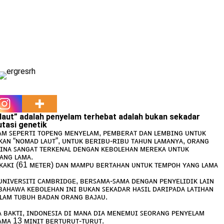
aut” adalah penyelam terhebat adalah bukan sekadar
utasi genetik
ᴀᴍ ꜱᴇᴘᴇʀᴛɪ ᴛᴏᴘᴇɴɢ ᴍᴇɴʏᴇʟᴀᴍ, ᴘᴇᴍʙᴇʀᴀᴛ ᴅᴀɴ ʟᴇᴍʙɪɴɢ ᴜɴᴛᴜᴋ
ᴋᴀɴ “ɴᴏᴍᴀᴅ ʟᴀᴜᴛ”, ᴜɴᴛᴜᴋ ʙᴇʀɪʙᴜ-ʀɪʙᴜ ᴛᴀʜᴜɴ ʟᴀᴍᴀɴʏᴀ, ᴏʀᴀɴɢ
ʟɪᴘɪɴᴀ ꜱᴀɴɢᴀᴛ ᴛᴇʀᴋᴇɴᴀʟ ᴅᴇɴɢᴀɴ ᴋᴇʙᴏʟᴇʜᴀɴ ᴍᴇʀᴇᴋᴀ ᴜɴᴛᴜᴋ
ᴀɴɢ ʟᴀᴍᴀ.
ᴋᴀᴋɪ (61 ᴍᴇᴛᴇʀ) ᴅᴀɴ ᴍᴀᴍᴘᴜ ʙᴇʀᴛᴀʜᴀɴ ᴜɴᴛᴜᴋ ᴛᴇᴍᴘᴏʜ ʏᴀɴɢ ʟᴀᴍᴀ
ᴜɴɪᴠᴇʀꜱɪᴛɪ ᴄᴀᴍʙʀɪᴅɢᴇ, ʙᴇʀꜱᴀᴍᴀ-ꜱᴀᴍᴀ ᴅᴇɴɢᴀɴ ᴘᴇɴʏᴇʟɪᴅɪᴋ ʟᴀɪɴ
ᴀʜᴀᴡᴀ ᴋᴇʙᴏʟᴇʜᴀɴ ɪɴɪ ʙᴜᴋᴀɴ ꜱᴇᴋᴀᴅᴀʀ ʜᴀꜱɪʟ ᴅᴀʀɪᴘᴀᴅᴀ ʟᴀᴛɪʜᴀɴ
ᴀʟᴀᴍ ᴛᴜʙᴜʜ ʙᴀᴅᴀɴ ᴏʀᴀɴɢ ʙᴀᴊᴀᴜ.
ᴀ ʙᴀᴋᴛɪ, ɪɴᴅᴏɴᴇꜱɪᴀ ᴅɪ ᴍᴀɴᴀ ᴅɪᴀ ᴍᴇɴᴇᴍᴜɪ ꜱᴇᴏʀᴀɴɢ ᴘᴇɴʏᴇʟᴀᴍ
ᴍᴀ 13 ᴍɪɴɪᴛ ʙᴇʀᴛᴜʀᴜᴛ-ᴛᴜʀᴜᴛ.