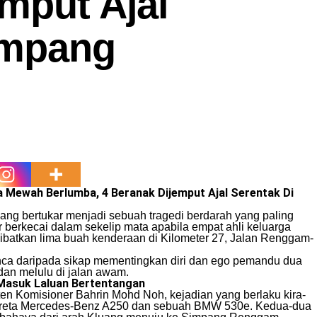
mput Ajal
impang
a Mewah Berlumba, 4 Beranak Dijemput Ajal Serentak Di
ang bertukar menjadi sebuah tragedi berdarah yang paling
berkecai dalam sekelip mata apabila empat ahli keluarga
ibatkan lima buah kenderaan di Kilometer 27, Jalan Renggam-
punca daripada sikap mementingkan diri dan ego pemandu dua
an melulu di jalan awam.
Masuk Laluan Bertentangan
ten Komisioner Bahrin Mohd Noh, kejadian yang berlaku kira-
 kereta Mercedes-Benz A250 dan sebuah BMW 530e. Kedua-dua