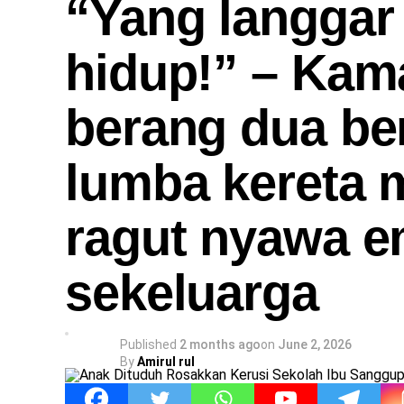
​“Yang langgar
hidup!” – Kama
berang dua be
lumba kereta 
ragut nyawa e
sekeluarga
Published
2 months ago
on
June 2, 2026
By
Amirul rul