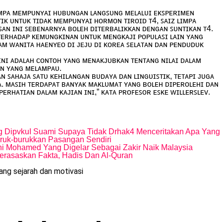
ʟɪᴍᴘᴀ ᴍᴇᴍᴘᴜɴʏᴀɪ ʜᴜʙᴜɴɢᴀɴ ʟᴀɴɢꜱᴜɴɢ ᴍᴇʟᴀʟᴜɪ ᴇᴋꜱᴘᴇʀɪᴍᴇɴ
ᴛɪᴋ ᴜɴᴛᴜᴋ ᴛɪᴅᴀᴋ ᴍᴇᴍᴘᴜɴʏᴀɪ ʜᴏʀᴍᴏɴ ᴛɪʀᴏɪᴅ ᴛ4, ꜱᴀɪᴢ ʟɪᴍᴘᴀ
ꜱᴀɴ ɪɴɪ ꜱᴇʙᴇɴᴀʀɴʏᴀ ʙᴏʟᴇʜ ᴅɪᴛᴇʀʙᴀʟɪᴋᴋᴀɴ ᴅᴇɴɢᴀɴ ꜱᴜɴᴛɪᴋᴀɴ ᴛ4.
ᴛᴇʀʜᴀᴅᴀᴘ ᴋᴇᴍᴜɴɢᴋɪɴᴀɴ ᴜɴᴛᴜᴋ ᴍᴇɴɢᴋᴀᴊɪ ᴘᴏᴘᴜʟᴀꜱɪ ʟᴀɪɴ ʏᴀɴɢ
ᴀᴍ ᴡᴀɴɪᴛᴀ ʜᴀᴇɴʏᴇᴏ ᴅɪ ᴊᴇᴊᴜ ᴅɪ ᴋᴏʀᴇᴀ ꜱᴇʟᴀᴛᴀɴ ᴅᴀɴ ᴘᴇɴᴅᴜᴅᴜᴋ
ɪɴɪ ᴀᴅᴀʟᴀʜ ᴄᴏɴᴛᴏʜ ʏᴀɴɢ ᴍᴇɴᴀᴋᴊᴜʙᴋᴀɴ ᴛᴇɴᴛᴀɴɢ ɴɪʟᴀɪ ᴅᴀʟᴀᴍ
ᴀɴ ʏᴀɴɢ ᴍᴇʟᴀᴍᴘᴀᴜ.
ɴ ꜱᴀʜᴀᴊᴀ ꜱᴀᴛᴜ ᴋᴇʜɪʟᴀɴɢᴀɴ ʙᴜᴅᴀʏᴀ ᴅᴀɴ ʟɪɴɢᴜɪꜱᴛɪᴋ, ᴛᴇᴛᴀᴘɪ ᴊᴜɢᴀ
ᴀ. ᴍᴀꜱɪʜ ᴛᴇʀᴅᴀᴘᴀᴛ ʙᴀɴʏᴀᴋ ᴍᴀᴋʟᴜᴍᴀᴛ ʏᴀɴɢ ʙᴏʟᴇʜ ᴅɪᴘᴇʀᴏʟᴇʜɪ ᴅᴀɴ
ᴇʀʜᴀᴛɪᴀɴ ᴅᴀʟᴀᴍ ᴋᴀᴊɪᴀɴ ɪɴɪ,” ᴋᴀᴛᴀ ᴘʀᴏꜰᴇꜱᴏʀ ᴇꜱᴋᴇ ᴡɪʟʟᴇʀꜱʟᴇᴠ.
ng DipvkuI Suami Supaya Tidak Drhak4 Menceritakan Apa Yang
ruk-burukkan Pasangan Sendiri
i Mohamed Yang Digelar Sebagai Zakir Naik Malaysia
rasaskan Fakta, Hadis Dan Al-Quran
ng sejarah dan motivasi