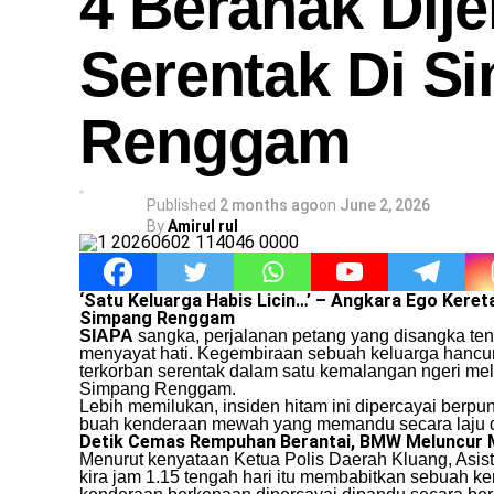
4 Beranak Dije
Serentak Di S
Renggam
Published
2 months ago
on
June 2, 2026
By
Amirul rul
‘Satu Keluarga Habis Licin…’ – Angkara Ego Keret
Simpang Renggam
SIAPA
sangka, perjalanan petang yang disangka ten
menyayat hati. Kegembiraan sebuah keluarga hancur 
terkorban serentak dalam satu kemalangan ngeri mel
Simpang Renggam.
​Lebih memilukan, insiden hitam ini dipercayai ber
buah kenderaan mewah yang memandu secara laju d
Detik Cemas Rempuhan Berantai, BMW Meluncur 
​Menurut kenyataan Ketua Polis Daerah Kluang, Asis
kira jam 1.15 tengah hari itu membabitkan sebuah