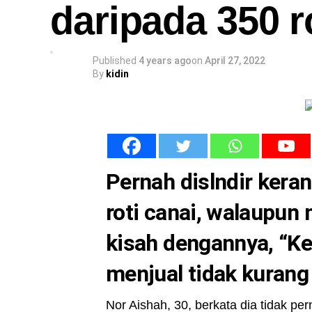
daripada 350 r
Published
4 years ago
on
April 27, 2022
By
kidin
Pernah dislndir kera
roti canai, walaupun
kisah dengannya, “Ke
menjual tidak kurang 
Nor Aishah, 30, berkata dia tidak pe