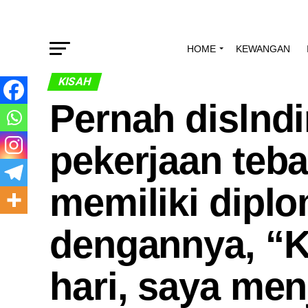
HOME
KEWANGAN
KISAH
Pernah dislnd
pekerjaan teba
memiliki dipl
dengannya, “K
hari, saya men