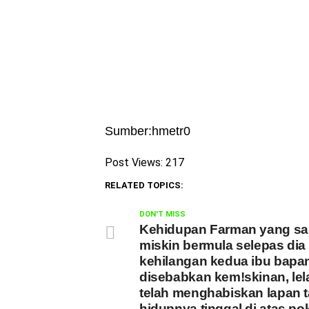
Sumber:hmetr0
Post Views:
217
RELATED TOPICS:
DON'T MISS
Kehidupan Farman yang sa
miskin bermula selepas dia
kehilangan kedua ibu bapa
disebabkan kem!skinan, lela
telah menghabiskan lapan 
hidupnya tinggal di atas po