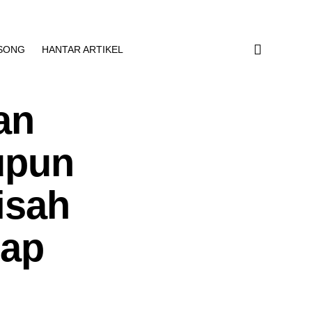
SONG
HANTAR ARTIKEL
an
aupun
isah
iap