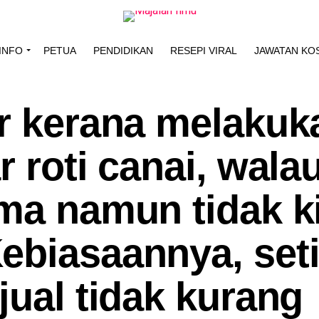
INFO
PETUA
PENDIDIKAN
RESEPI VIRAL
JAWATAN KO
ir kerana melakuk
r roti canai, wal
oma namun tidak k
ebiasaannya, set
jual tidak kurang