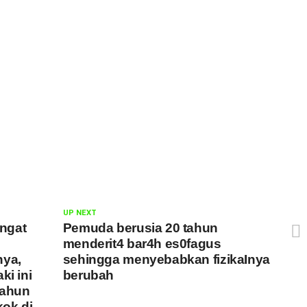
UP NEXT
ngat
Pemuda berusia 20 tahun
menderit4 bar4h es0fagus
nya,
sehingga menyebabkan fizikaInya
ki ini
berubah
tahun
kok di