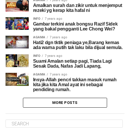
AGAMA
7 years ago
Amalkan surah dan zikir untuk menjemput
rezeki yg kerap kita hafal ni
INFO
7 years ago
Gambar terkini anak bongsu Razif Sidek
yang bakal pengganti Lee Chong Wei?
AGAMA
7 years ago
Hati2 dgn tktik peniaga ye,Barang kemas
ada warna putih tak laku bila dijual semula.
INFO
7 years ago
Suami Amalan setiap pagi, Tiada Lagi
Sesak Dada, Nafas Jadi Lapang,
AGAMA
7 years ago
Insya-Allah pencri takkan masuk rumah
kita jika kita Amal ayat ini sebagai
pendiding rumah.
MORE POSTS