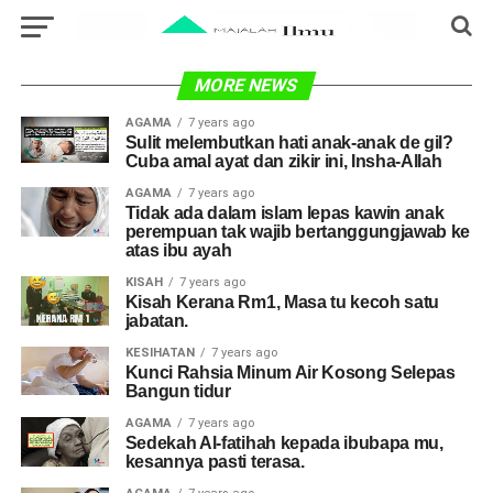
MORE NEWS
AGAMA
7 years ago
Sulit melembutkan hati anak-anak de gil?
Cuba amal ayat dan zikir ini, Insha-Allah
AGAMA
7 years ago
Tidak ada dalam islam lepas kawin anak
perempuan tak wajib bertanggungjawab ke
atas ibu ayah
KISAH
7 years ago
Kisah Kerana Rm1, Masa tu kecoh satu
jabatan.
KESIHATAN
7 years ago
Kunci Rahsia Minum Air Kosong Selepas
Bangun tidur
AGAMA
7 years ago
Sedekah Al-fatihah kepada ibubapa mu,
kesannya pasti terasa.