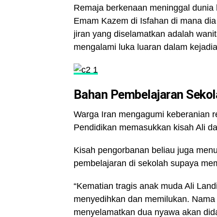
Remaja berkenaan meninggal dunia k
Emam Kazem di Isfahan di mana dia
jiran yang diselamatkan adalah wan
mengalami luka luaran dalam kejadia
Bahan Pembelajaran Sekol
Warga Iran mengagumi keberanian 
Pendidikan memasukkan kisah Ali da
Kisah pengorbanan beliau juga men
pembelajaran di sekolah supaya memb
“Kematian tragis anak muda Ali Land
menyedihkan dan memilukan. Nama r
menyelamatkan dua nyawa akan didaft