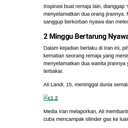
Inspirasi buat remaja lain, dianggap
menyelamatkan dua orang jirannya. M
sanggup berkorban nyawa dan melecu
2 Minggu Bertarung Nyaw
Dalam kejadian berlaku di Iran ini,
kematian seorang remaja yang menin
menyelamatkan dua wanita jirannya
terbakar.
Ali Landi, 15, meninggal dunia sem
Media Iran melaporkan, Ali membant
cuba mencampak silinder gas ke luar