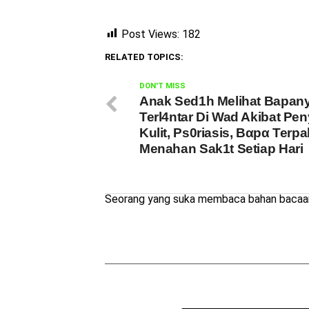
Post Views:
182
RELATED TOPICS:
DON'T MISS
Anak Sed1h Melihat Bapan
Terl4ntar Di Wad Akibat Pe
Kulit, Ps0riasis, Bαpα Terp
Menahan Sak1t Setiap Hari
Seorang yang suka membaca bahan bacaan 