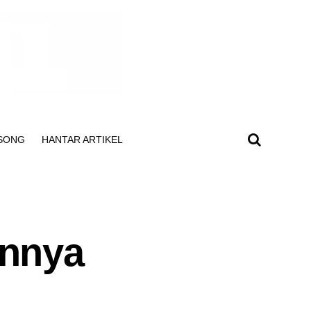
SONG
HANTAR ARTIKEL
annya