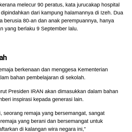
erana melecur 90 peratus, kata jurucakap hospital
 dipindahkan dari kampung halamannya di Izeh. Dua
ita berusia 80-an dan anak perempuannya, hanya
n yang berlaku 9 September lalu.
ah
remaja berkenaan dan menggesa Kementerian
lam bahan pembelajaran di sekolah.
urut Presiden IRAN akan dimasukkan dalam bahan
eri inspirasi kepada generasi lain.
i, seorang remaja yang bersemangat, sangat
emaja yang berani dan bersemangat untuk
arkan di kalangan wira negara ini,”