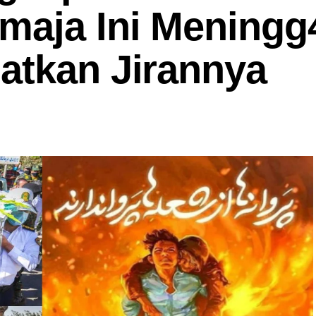
maja Ini Meningg
atkan Jirannya