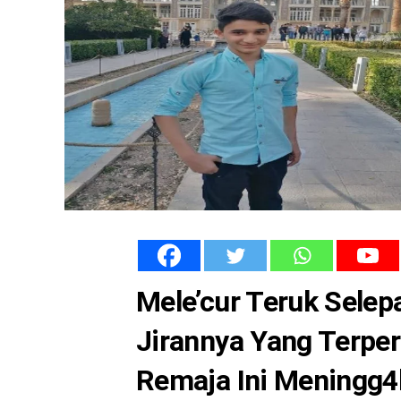
Mele’cur Teruk Sele
Jirannya Yang Terpe
Remaja Ini Meningg4