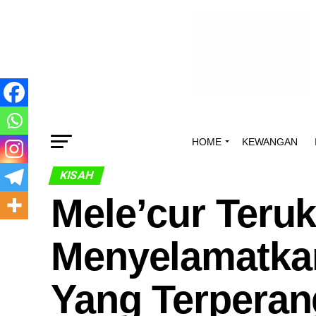
HOME
KEWANGAN
KISAH
Mele’cur Teru
Menyelamatkan
Yang Terpera