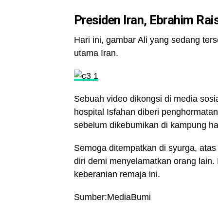
Presiden Iran, Ebrahim Rais
Hari ini, gambar Ali yang sedang t
utama Iran.
Sebuah video dikongsi di media sos
hospital Isfahan diberi penghormat
sebelum dikebumikan di kampung h
Semoga ditempatkan di syurga, ata
diri demi menyelamatkan orang lain. 
keberanian remaja ini.
Sumber:MediaBumi