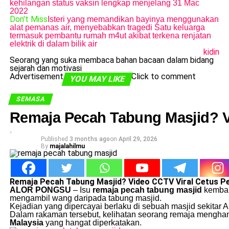
kehilangan status vaksin lengkap menjelang 31 Mac
2022
Don't Miss
Isteri yang memandikan bayinya menggunakan
alat pemanas air, menyebabkan tragedi Satu keluarga
termasuk pembantu rumah m4ut akibat terkena renjatan
elektrik di dalam bilik air
kidin
Seorang yang suka membaca bahan bacaan dalam bidang
sejarah dan motivasi
Advertisement
Click to comment
YOU MAY LIKE
SEMASA
Remaja Pecah Tabung Masjid? V
Published
3 months ago
on
April 29, 2026
By
majalahilmu
Remaja Pecah Tabung Masjid? Video CCTV Viral Cetus P
ALOR PONGSU
– Isu
remaja pecah tabung masjid
kembali
mengambil wang daripada tabung masjid.
Kejadian yang dipercayai berlaku di sebuah masjid sekitar 
Dalam rakaman tersebut, kelihatan seorang remaja mengham
Malaysia
yang hangat diperkatakan.