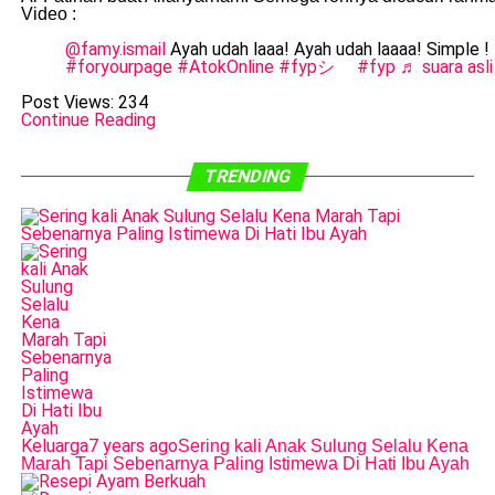
Video :
@famy.ismail
Ayah udah laaa! Ayah udah laaaa! Simple !
#foryourpage
#AtokOnline
#fypシ゚
#fyp
♬ suara asli
Post Views:
234
Continue Reading
TRENDING
Keluarga
7 years ago
Sering kali Anak Sulung Selalu Kena
Marah Tapi Sebenarnya Paling Istimewa Di Hati Ibu Ayah