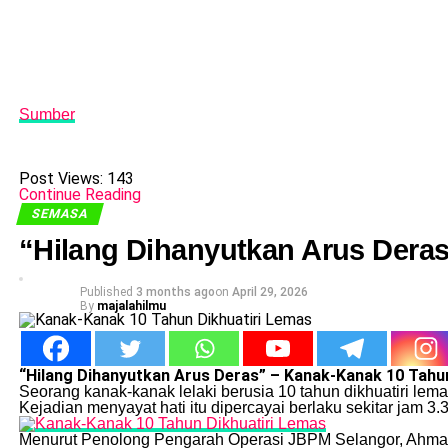
Sumber
Post Views:
143
Continue Reading
SEMASA
“Hilang Dihanyutkan Arus Dera
Published
3 months ago
on
April 29, 2026
By
majalahilmu
“Hilang Dihanyutkan Arus Deras” – Kanak-Kanak 10 Tahu
Seorang kanak-kanak lelaki berusia 10 tahun dikhuatiri lem
Kejadian menyayat hati itu dipercayai berlaku sekitar jam 3
Menurut Penolong Pengarah Operasi JBPM Selangor, Ahmad