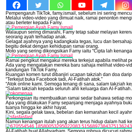
Pempengaruh TikTok, famy.ismail, sebelum ini sering mencur
Melalui video-video yang dimuat naik, ramai penonton mengi
atau berleter kepada Famy.
Walaupun sering dimarahi, Famy tetap sabar melayan keren
seorang ayah terhadap anak.
Gelagat ayahnya yang kadangkala tegas, lucu dan bersahaja
begitu dekat dengan kehidupan ramai orang.
Moto yang sering dikongsikan Famy iaitu “Cipta lah kenanga
Ramai pengikut mengakui mereka terkejut apabila melihat 
Ada yang mengatakan mereka baru sahaja melihat video-vid
kandungan TikTok Famy.
Ruangan komen turut dibanjiri ucapan takziah dan doa dari
“Terkejut buka Facebook tadi, Al-Fatihah atok.”
“Atok online kami. Semoga tenang di sana, salam takziah ke
“Salam takziah kepada seluruh ahli keluarga dan Al-Fatiha
Perkongsian itu membuatkan ramai sedar bahawa setiap mo
Apa yang dilakukan Famy sepanjang menjaga ayahnya bukan
tuanya hingga ke akhir hayat.
Kini, segala gelak tawa, bebelan dan kemarahan kecil ayah
Namun kenangan itulah yang akan terus hidup dalam hati ke
Al-Fatihah buat Allahyarham. Semoga rohnya dicucuri rahm