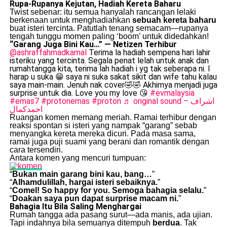
Rupa-Rupanya Kejutan, Hadiah Kereta Baharu
Twist sebenar: itu semua hanyalah rancangan lelaki
berkenaan untuk menghadiahkan
sebuah kereta baharu
buat isteri tercinta. Patutlah tenang semacam—rupanya
tengah tunggu momen paling ‘boom’ untuk didedahkan!
“Garang Juga Bini Kau…” — Netizen Terhibur
@ashraffahmadkamal
Terima la hadiah sempena hari lahir
isteriku yang tercinta. Segala penat lelah untuk anak dan
rumahtangga kita, terima lah hadiah i yg tak seberapa ni. I
harap u suka 😁 saya ni suka sakat sikit dan wife tahu kalau
saya main-main. Jenuh nak cover🤣🤣 Akhirnya menjadi juga
surprise untuk dia. Love you my love 😘
#evmalaysia
#emas7
#protonemas
#proton
♬ original sound – اشراف
احمدكمال
Ruangan komen memang meriah. Ramai terhibur dengan
reaksi spontan si isteri yang nampak “garang” sebab
menyangka kereta mereka dicuri. Pada masa sama,
ramai juga puji suami yang berani dan romantik dengan
cara tersendiri.
Antara komen yang mencuri tumpuan:
“
Bukan main garang bini kau, bang…
”
“
Alhamdulillah, hargai isteri sebaiknya.
”
“
Comel! So happy for you. Semoga bahagia selalu.
”
“
Doakan saya pun dapat surprise macam ni.
”
Bahagia Itu Bila Saling Menghargai
Rumah tangga ada pasang surut—ada manis, ada ujian.
Tapi indahnya bila semuanya ditempuh
berdua
. Tak