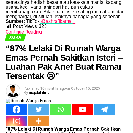
semestinya hadiah besar atau kata-kata manis; kadang
usaha kecil yang lahir dari hati pun cukup
membahagiakan. Bila suami isteri saling memahami dan
menghargai, di situlah letaknya bahagia yang sebenar.
Sumber:
TikTok
@ashraffkamal_
Post Views:
323
Continue Reading
KISAH
“87% Lelaki Di Rumah Warga
Emas Pernah Sakitkan Isteri –
Luahan Pak Arief Buat Ramai
Tersentak 😢”
Published
10 months ago
on
October 15, 2025
By
majalahilmu
“87% Lelaki Di Rumah Warga Emas Pernah Sakitkan