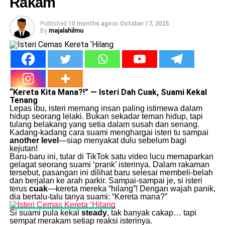
Rakam
Published
10 months ago
on
October 17, 2025
By
majalahilmu
“Kereta Kita Mana?!” — Isteri Dah Cuak, Suami Kekal
Tenang
Lepas ibu, isteri memang insan paling istimewa dalam
hidup seorang lelaki. Bukan sekadar teman hidup, tapi
tulang belakang yang setia dalam susah dan senang.
Kadang-kadang cara suami menghargai isteri tu sampai
another level
—siap menyakat dulu sebelum bagi
kejutan!
Baru-baru ini, tular di TikTok satu video lucu memaparkan
gelagat seorang suami ‘prank’ isterinya. Dalam rakaman
tersebut, pasangan ini dilihat baru selesai membeli-belah
dan berjalan ke arah parkir. Sampai-sampai je, si isteri
terus
cuak
—kereta mereka “hilang”! Dengan wajah panik,
dia bertalu-talu tanya suami: “Kereta mana?”
Si suami pula kekal
steady
, tak banyak cakap… tapi
sempat merakam setiap reaksi isterinya.