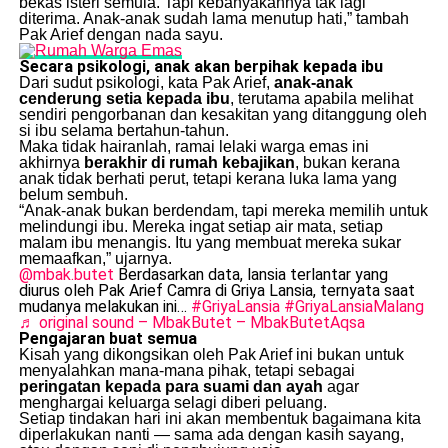
bekas isteri semula. Tapi kebanyakannya tak lagi
diterima. Anak-anak sudah lama menutup hati,” tambah
Pak Arief dengan nada sayu.
Secara psikologi, anak akan berpihak kepada ibu
Dari sudut psikologi, kata Pak Arief,
anak-anak
cenderung setia kepada ibu
, terutama apabila melihat
sendiri pengorbanan dan kesakitan yang ditanggung oleh
si ibu selama bertahun-tahun.
Maka tidak hairanlah, ramai lelaki warga emas ini
akhirnya
berakhir di rumah kebajikan
, bukan kerana
anak tidak berhati perut, tetapi kerana luka lama yang
belum sembuh.
“Anak-anak bukan berdendam, tapi mereka memilih untuk
melindungi ibu. Mereka ingat setiap air mata, setiap
malam ibu menangis. Itu yang membuat mereka sukar
memaafkan,” ujarnya.
@mbak.butet
Berdasarkan data, lansia terlantar yang
diurus oleh Pak Arief Camra di Griya Lansia, ternyata saat
mudanya melakukan ini…
#GriyaLansia
#GriyaLansiaMalang
♬ original sound – MbakButet – MbakButetAqsa
Pengajaran buat semua
Kisah yang dikongsikan oleh Pak Arief ini bukan untuk
menyalahkan mana-mana pihak, tetapi sebagai
peringatan kepada para suami dan ayah
agar
menghargai keluarga selagi diberi peluang.
Setiap tindakan hari ini akan membentuk bagaimana kita
diperlakukan nanti — sama ada dengan kasih sayang,