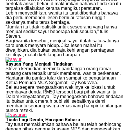
bertolak ansur, beliau dimaklumkan bahawa tindakan itu
terpaksa dilakukan kerana mengikut peraturan.
Lebih menyedihkan, wanita itu turut diberitahu bahawa
dia perlu memohon lesen bernilai ratusan ringgit
sekiranya mahu terus berniaga.
“Jumlah itu tidak realistik untuk seseorang yang hanya
menjual sedikit sayur beberapa kali sebulan,” tulis
Steven.
Bagi wanita tersebut, menjual sayur itulah satu-satunya
cara untuk menyara hidup. Jika lesen mahal itu
diwajibkan, dia bukan sahaja kehilangan perniagaan
kecilnya, malah kehilangan harapan.
Rayuan Yang Menjadi Tindakan
Steven kemudian meminta pandangan orang ramai
tentang cara terbaik untuk membantu wanita berkenaan.
Hantaran itu pantas tular dan sampai ke pengetahuan
Ketua Pemuda MCA Segamat, Tay Kok Wea.
Beliau segera mengarahkan wakilnya ke lokasi untuk
membayar denda RM50 tersebut bagi pihak wanita itu.
Dalam kenyataannya, Tay menegaskan bahawa tindakan
itu bukan untuk meraih publisiti, sebaliknya demi
membantu seorang warga emas yang hampir kehilangan
punca rezeki.
Tiada Lagi Denda, Harapan Baharu
Tay turut memaklumkan bahawa beliau telah berbincang
dengan pihak penguatkuasaan MPS dan mengesahkan