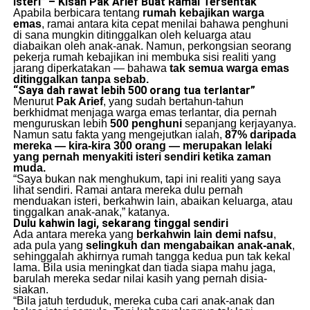
Isteri” – Kisah Pak Arief Buat Ramai Tersentak
Apabila berbicara tentang
rumah kebajikan warga
emas
, ramai antara kita cepat menilai bahawa penghuni
di sana mungkin ditinggalkan oleh keluarga atau
diabaikan oleh anak-anak. Namun, perkongsian seorang
pekerja rumah kebajikan ini membuka sisi realiti yang
jarang diperkatakan — bahawa
tak semua warga emas
ditinggalkan tanpa sebab.
“Saya dah rawat lebih 500 orang tua terlantar”
Menurut
Pak Arief
, yang sudah bertahun-tahun
berkhidmat menjaga warga emas terlantar, dia pernah
menguruskan lebih
500 penghuni
sepanjang kerjayanya.
Namun satu fakta yang mengejutkan ialah,
87% daripada
mereka — kira-kira 300 orang — merupakan lelaki
yang pernah menyakiti isteri sendiri ketika zaman
muda.
“Saya bukan nak menghukum, tapi ini realiti yang saya
lihat sendiri. Ramai antara mereka dulu pernah
menduakan isteri, berkahwin lain, abaikan keluarga, atau
tinggalkan anak-anak,” katanya.
Dulu kahwin lagi, sekarang tinggal sendiri
Ada antara mereka yang
berkahwin lain demi nafsu
,
ada pula yang
selingkuh dan mengabaikan anak-anak
,
sehinggalah akhirnya rumah tangga kedua pun tak kekal
lama. Bila usia meningkat dan tiada siapa mahu jaga,
barulah mereka sedar nilai kasih yang pernah disia-
siakan.
“Bila jatuh terduduk, mereka cuba cari anak-anak dan