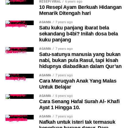
RESEPI VIRAL
6 years ago
10 Resepi Ayam Berkuah Hidangan
Menarik Ditengah hari
AGAMA
7 years ago
Satu kuku panjang ibarat bela
sekandang b4bi? Inilah dosa bela
kuku panjang
AGAMA
7 years ago
Satu-satunya manusia yang bukan
nabi, bukan pula Rasul, tapi kisah
hidupnya diabadikan dalam Qur’an
AGAMA
7 years ago
Cara Meruqyah Anak Yang Malas
Untuk Belajar
AGAMA
6 years ago
Cara Senang Hafal Surah Al- Khafi
Ayat 1 Hingga 10.
AGAMA
7 years ago
Nafkah untuk isteri tak termasuk