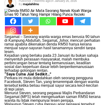
Published
7 months ago
on
January 26, 2026
By
majalahilmu
Segamat – Seorang wanita warga emas berusia 90 tahun
di Kampung Abdullah, Segamat, Johor, mencuri perhatian
ramai apabila dikenakan denda RM50 hanya kerana
menjual sayur-sayuran hasil tanamannya sendiri tanpa
lesen.
Kejadian yang berlaku pada 23 Januari itu bukan sahaja
menyentuh perasaan masyarakat, malah membuka
perbincangan besar tentang kemanusiaan, keadilan
sosial dan keperluan dasar lebih berperikemanusiaan
terhadap golongan rentan.
“Saya Cuma Jual Sedikit…”
Perkara ini mula didedahkan oleh seorang pengguna
Facebook, Steven Tan, yang terserempak dengan wanita
tersebut ketika beliau menjual sayur secara kecil-kecilan
di tepi jalan.
Menurut Steven, seorang pegawai Majlis Perbandaran
Segamat (MPS) telah mengeluarkan saman RM50 kerana
wanita itu tidak mempunyai lesen penjaja.
Walaupun Steven cuba merayu agar pegawai tersebut