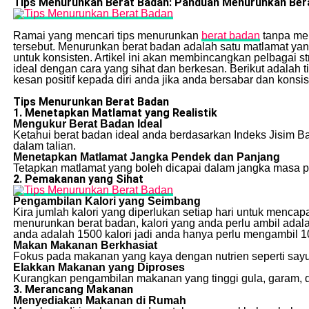
Tips Menurunkan Berat Badan: Panduan Menurunkan Bera
Ramai yang mencari tips menurunkan
berat badan
tanpa men
tersebut. Menurunkan berat badan adalah satu matlamat yang
untuk konsisten. Artikel ini akan membincangkan pelbagai 
ideal dengan cara yang sihat dan berkesan. Berikut adala
kesan positif kepada diri anda jika anda bersabar dan konsis
Tips Menurunkan Berat Badan
1. Menetapkan Matlamat yang Realistik
Mengukur Berat Badan Ideal
Ketahui berat badan ideal anda berdasarkan Indeks Jisim 
dalam talian.
Menetapkan Matlamat Jangka Pendek dan Panjang
Tetapkan matlamat yang boleh dicapai dalam jangka masa 
2. Pemakanan yang Sihat
Pengambilan Kalori yang Seimbang
Kira jumlah kalori yang diperlukan setiap hari untuk mencapa
menurunkan berat badan, kalori yang anda perlu ambil adalah
anda adalah 1500 kalori jadi anda hanya perlu mengambil 1
Makan Makanan Berkhasiat
Fokus pada makanan yang kaya dengan nutrien seperti sayur
Elakkan Makanan yang Diproses
Kurangkan pengambilan makanan yang tinggi gula, garam, 
3. Merancang Makanan
Menyediakan Makanan di Rumah