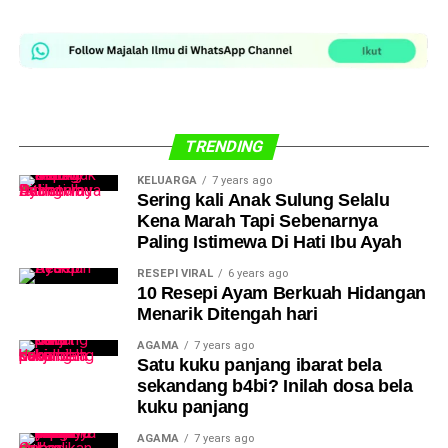
TRENDING
KELUARGA
7 years ago
Sering kali Anak Sulung Selalu
Kena Marah Tapi Sebenarnya
Paling Istimewa Di Hati Ibu Ayah
RESEPI VIRAL
6 years ago
10 Resepi Ayam Berkuah Hidangan
Menarik Ditengah hari
AGAMA
7 years ago
Satu kuku panjang ibarat bela
sekandang b4bi? Inilah dosa bela
kuku panjang
AGAMA
7 years ago