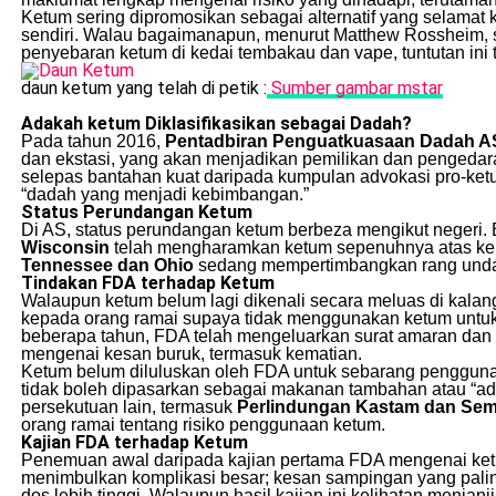
Ketum sering dipromosikan sebagai alternatif yang selamat
sendiri. Walau bagaimanapun, menurut Matthew Rossheim, se
penyebaran ketum di kedai tembakau dan vape, tuntutan ini 
daun ketum yang telah di petik :
Sumber gambar mstar
Adakah ketum Diklasifikasikan sebagai Dadah?
Pada tahun 2016,
Pentadbiran Penguatkuasaan Dadah A
dan ekstasi, yang akan menjadikan pemilikan dan pengeda
selepas bantahan kuat daripada kumpulan advokasi pro-ket
“dadah yang menjadi kebimbangan.”
Status Perundangan Ketum
Di AS, status perundangan ketum berbeza mengikut negeri. 
Wisconsin
telah mengharamkan ketum sepenuhnya atas kebi
Tennessee dan Ohio
sedang mempertimbangkan rang unda
Tindakan FDA terhadap Ketum
Walaupun ketum belum lagi dikenali secara meluas di ka
kepada orang ramai supaya tidak menggunakan ketum untuk
beberapa tahun, FDA telah mengeluarkan surat amaran dan 
mengenai kesan buruk, termasuk kematian.
Ketum belum diluluskan oleh FDA untuk sebarang pengguna
tidak boleh dipasarkan sebagai makanan tambahan atau “a
persekutuan lain, termasuk
Perlindungan Kastam dan Se
orang ramai tentang risiko penggunaan ketum.
Kajian FDA terhadap Ketum
Penemuan awal daripada kajian pertama FDA mengenai ketu
menimbulkan komplikasi besar; kesan sampingan yang palin
dos lebih tinggi. Walaupun hasil kajian ini kelihatan menjanj