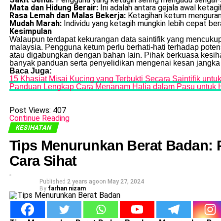
Mata dan Hidung Berair:
Ini adalah antara gejala awal keta
Rasa Lemah dan Malas Bekerja:
Ketagihan ketum mengurang
Mudah Marah:
Individu yang ketagih mungkin lebih cepat be
Kesimpulan
Walaupun terdapat kekurangan data saintifik yang mencukup
malaysia. Pengguna ketum perlu berhati-hati terhadap potens
atau digabungkan dengan bahan lain. Pihak berkuasa kesi
banyak panduan serta penyelidikan mengenai kesan jangka
Baca Juga:
15 Khasiat Misai Kucing yang Terbukti Secara Saintifik unt
Panduan Lengkap Cara Menanam Halia dalam Pasu untuk 
Post Views:
407
Continue Reading
KESIHATAN
Tips Menurunkan Berat Badan:
Cara Sihat
Published
2 years ago
on
May 27, 2024
By
farhan nizam