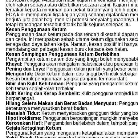
oleh rakan sebaya atau diterbitkan secara rasmi. Kajian in
terpakai kepada minuman dan pekat kratom yang lebih popul
FDA kini mempunyai tiga kajian yang sedang dijalankan 
berjuta-juta dolar bagi menilai potensi penyalahgunaanny
tetapi rancangan tersebut ditarik balik sejurus selepas itu.
Kesan Penggunaan Ketum
Penggunaan daun ketum pada dos rendah diketahui dapat m
dan ceria. Ini merupakan sebab utama ketum digunakan secar
tenaga dan daya tahan kerja. Namun, kesan positif ini hany
mendatangkan pelbagai kesan buruk kepada kesihatan.
Kesan Sampingan Penggunaan Ketum Berlebihan
Pengambilan ketum dalam dos yang tinggi boleh menyebabka
Khayal:
Pengguna akan mengalami halusinasi atau perasaan ti
Pening dan Loya:
Penggunaan dalam jumlah yang besar sering
Mengantuk:
Daun ketum dalam dos tinggi bertindak sebagai 
Kesan buruk penggunaan jangka panjang termasuklah:
Bibir dan Kulit Kehitaman:
Pengguna yang mengambil ketum se
kehitaman seolah-olah terbakar.
Kulit Kering dan Kerap Sembelit:
Kulit pengguna menjadi ke
berpanjangan.
Hilang Selera Makan dan Berat Badan Menyusut:
Pengguna
seterusnya menyusutkan berat badan.
Masalah Tidur:
Ketum menyebabkan gangguan tidur yang bol
Hipotiroidisme:
Penggunaan berpanjangan mungkin menyebabk
Kerosakan Hati:
Pengambilan berlebihan dalam tempoh panjan
Gejala Ketagihan Ketum
Pengguna ketum yang mengalami ketagihan akan mempamerk
Sakit Sendi:
Pengguna yang ketagih sering mengadu sengal-s