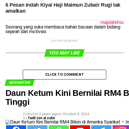
6 Pesan Indah Kiyai Haji Maimun Zubair Rugi tak
amalkan
majalahilmu
Seorang yang suka membaca bahan bacaan dalam bidang
sejarah dan motivasi.
ADVERTISEMENT
YOU MAY LIKE
CLICK TO COMMENT
KESIHATAN
Daun Ketum Kini Bernilai RM4 Bil
Tinggi
Published
2 years ago
on
October 8, 2024
By
fadil zim al zubir