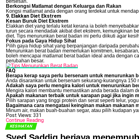
bersesan.
Berkongsi Matlamat dengan Keluarga dan Rakan
Kongsi matlamat anda dengan orang terdekat untuk menda
9. Elakkan Diet Ekstrem
Kesan Buruk Diet Ekstrem
Elakkan diet yang terlalu ketat kerana ia boleh menyebabkan
turun secara mendadak akibat diet ekstrem, kemungkinan b
diet. Tips menurunkan berat badan ini perlu diikuti agar kes
Fokus pada Gaya Hidup Sihat
Pilih gaya hidup sihat yang berpanjangan daripada perubaha
Menurunkan berat badan memerlukan komitmen, kesabaran, da
boleh mencapai matlamat berat badan ideal anda dengan ca
perubahan besar.
FAQ
Berapa kerap saya perlu bersenam untuk menurunkan b
Anda disarankan untuk bersenam sekurang-kurangnya 150 mi
Adakah saya perlu mengira kalori untuk menurunkan be
Mengira kalori membantu memastikan anda berada dalam defi
Apakah makanan terbaik untuk sarapan pagi jika ingin
Pilih sarapan yang tinggi protein dan serat seperti telur, yogur
Bagaimana cara mengatasi keinginan makan makanan 
Minum air, makan buah-buahan segar, atau pilih kudapan y
Post Views:
331
Continue Reading
KESIHATAN
Syed Saddiq berjaya menempuh 