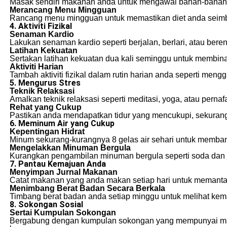
Masak sendiri makanan anda untuk mengawal bahan-bahan 
Merancang Menu Mingguan
Rancang menu mingguan untuk memastikan diet anda seimb
4. Aktiviti Fizikal
Senaman Kardio
Lakukan senaman kardio seperti berjalan, berlari, atau ber
Latihan Kekuatan
Sertakan latihan kekuatan dua kali seminggu untuk membin
Aktiviti Harian
Tambah aktiviti fizikal dalam rutin harian anda seperti meng
5. Mengurus Stres
Teknik Relaksasi
Amalkan teknik relaksasi seperti meditasi, yoga, atau perna
Rehat yang Cukup
Pastikan anda mendapatkan tidur yang mencukupi, sekurang
6. Meminum Air yang Cukup
Kepentingan Hidrat
Minum sekurang-kurangnya 8 gelas air sehari untuk memban
Mengelakkan Minuman Bergula
Kurangkan pengambilan minuman bergula seperti soda dan j
7. Pantau Kemajuan Anda
Menyimpan Jurnal Makanan
Catat makanan yang anda makan setiap hari untuk memanta
Menimbang Berat Badan Secara Berkala
Timbang berat badan anda setiap minggu untuk melihat kem
8. Sokongan Sosial
Sertai Kumpulan Sokongan
Bergabung dengan kumpulan sokongan yang mempunyai matl