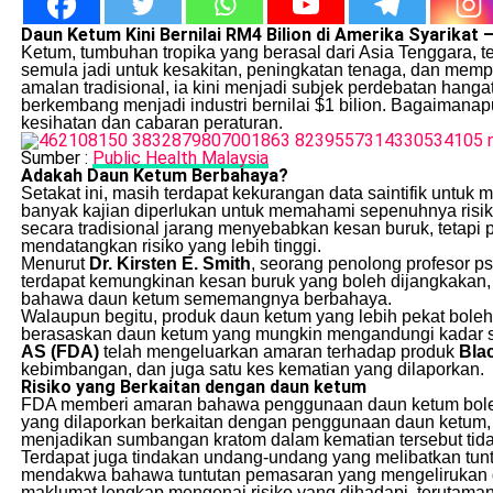
Daun Ketum Kini Bernilai RM4 Bilion di Amerika Syarikat – 
Ketum, tumbuhan tropika yang berasal dari Asia Tenggara,
semula jadi untuk kesakitan, peningkatan tenaga, dan memp
amalan tradisional, ia kini menjadi subjek perdebatan han
berkembang menjadi industri bernilai $1 bilion. Bagaimanap
kesihatan dan cabaran peraturan.
Sumber :
Public Health Malaysia
Adakah Daun Ketum Berbahaya?
Setakat ini, masih terdapat kekurangan data saintifik untu
banyak kajian diperlukan untuk memahami sepenuhnya risi
secara tradisional jarang menyebabkan kesan buruk, tetap
mendatangkan risiko yang lebih tinggi.
Menurut
Dr. Kirsten E. Smith
, seorang penolong profesor psi
terdapat kemungkinan kesan buruk yang boleh dijangkakan
bahawa daun ketum sememangnya berbahaya.
Walaupun begitu, produk daun ketum yang lebih pekat boleh 
berasaskan daun ketum yang mungkin mengandungi kadar seba
AS (FDA)
telah mengeluarkan amaran terhadap produk
Bla
kebimbangan, dan juga satu kes kematian yang dilaporkan.
Risiko yang Berkaitan dengan daun ketum
FDA memberi amaran bahawa penggunaan daun ketum boleh 
yang dilaporkan berkaitan dengan penggunaan daun ketum, 
menjadikan sumbangan kratom dalam kematian tersebut tidak
Terdapat juga tindakan undang-undang yang melibatkan tuntu
mendakwa bahawa tuntutan pemasaran yang mengelirukan d
maklumat lengkap mengenai risiko yang dihadapi, terutaman