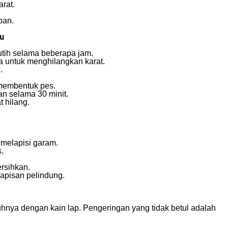
rat.
pan.
u
tih selama beberapa jam.
a untuk menghilangkan karat.
.
 membentuk pes.
an selama 30 minit.
t hilang.
 melapisi garam.
.
ersihkan.
apisan pelindung.
hnya dengan kain lap. Pengeringan yang tidak betul adalah