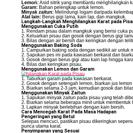
Lemon:
Asid sitrik yang membantu menghilangkan ka
Garam:
Bahan pelengkap untuk lemon.
Minyak zaitun:
Melindungi logam daripada kelemba
Alat lain:
Berus gigi lama, kain lap, dan mangkuk.
Langkah-Langkah Menghilangkan Karat pada Pisa
Menggunakan Cuka Putih
1. Rendam pisau dalam mangkuk yang berisi cuka pu
2. Keluarkan pisau dan gosok dengan berus gigi lam
3. Bilas dengan air bersih dan keringkan dengan teliti
Menggunakan Baking Soda
1. Campurkan baking soda dengan sedikit air untuk
2. Sapukan pes ini pada kawasan berkarat dan biark
3. Gosok dengan berus gigi atau kain lap hingga kara
4. Bilas dan keringkan pisau.
Menggunakan Lemon dan Garam
1. Taburkan garam pada kawasan berkarat.
2. Gosok dengan setengah lemon, biarkan jus lemon
3. Biarkan selama 2-3 jam, kemudian gosok dan bilas
Menggunakan Minyak Zaitun
1. Sapukan minyak zaitun pada pisau yang telah dib
2. Biarkan selama beberapa minit untuk membentuk l
3. Lapkan minyak berlebihan dengan kain bersih.
Cara Mencegah Karat Pada Masa Hadapan
Pengeringan yang Betul
Selepas mencuci, pastikan pisau dikeringkan sepenu
punca utama karat.
Penyimpanan yang Sesuai