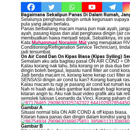
Bagaimana Sekalipun Panas Di Dalam Rumah, Jan
Selalunya penghawa dingin untuk kegunaan supaya ud
pula yang akan berlaku.
Panas berbahang macam mana pun mak ayah, jangan s
ayah, pasang kipas dan alat penghawa dingin (air c
membuatkan hawa menjadi sejuk. Sebaliknya, ini ya
Kata
Muhammad Noramin Mat
yang merupakan HVAC
Conditioning/Refrigeration Service Technician), tin
jadi tersumbat.
On Air Cond Dan On Kipas Biasa (Kipas Syiling) S
Semalam aku ada bagitau pasal ON AIR COND + O
Kalau korang nak tahu, bila korang on je dua dua 
dingin boleh bergaul, lepastu nanti filter air cond ko
Jadi benda macam ni, korang kene kerap cuci filter 
SENSASI dingin air cond tu kan? Korang banyak rasa
Kalau macam tu rugi je pasang air cond kat rumah ka
Nah ni haah aku lukis gambar kat bawah bagi korang
kitaran angin tu. Aku nak buat video grafik aku tak re
semolek lukisan Leonardo da Vinci. Korang paham dah
Gambar A
Situasi normal bila ON AIR COND & off kipas biasa.
Kitaran hawa panas dan dingin dalam kondisi yang b
Gambar B