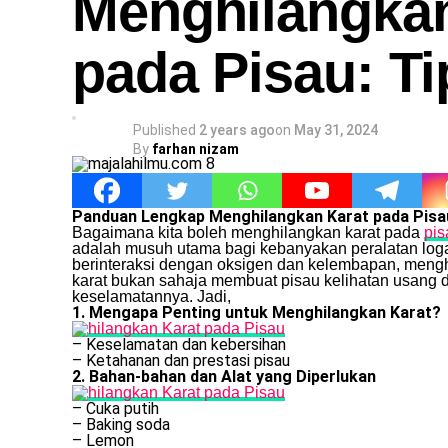
Menghilangkan
pada Pisau: Ti
Published
2 years ago
on
May 31, 2024
By
farhan nizam
Panduan Lengkap Menghilangkan Karat pada Pisau
Bagaimana kita boleh menghilangkan karat pada
pis
adalah musuh utama bagi kebanyakan peralatan logam,
berinteraksi dengan oksigen dan kelembapan, mengha
karat bukan sahaja membuat pisau kelihatan usang d
keselamatannya. Jadi,
1. Mengapa Penting untuk Menghilangkan Karat?
– Keselamatan dan kebersihan
– Ketahanan dan prestasi pisau
2. Bahan-bahan dan Alat yang Diperlukan
– Cuka putih
– Baking soda
– Lemon