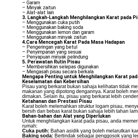
– Garam
– Minyak zaitun
– Alat-alat lain
3. Langkah-Langkah Menghilangkan Karat pada P
– Menggunakan cuka putih
– Menggunakan baking soda
– Menggunakan lemon dan garam
– Menggunakan minyak zaitun
4.Cara Mencegah Karat Pada Masa Hadapan
– Pengeringan yang betul
– Penyimpanan yang sesuai
– Penyapuan minyak pelindung
5. Perawatan Rutin Pisau
– Membersihkan selepas digunakan
– Mengasah pisau secara berkala
Mengapa Penting untuk Menghilangkan Karat pad
Keselamatan dan Kebersihan
Pisau yang berkarat bukan sahaja kelihatan tidak m
makanan yang dipotong dengannya. Karat boleh meng
dimakan. Selain itu, pisau yang berkarat lebih cen
Ketahanan dan Prestasi Pisau
Karat boleh melemahkan struktur logam pisau, meny
bersih dan bebas karat bukan sahaja lebih tahan lam
Bahan-bahan dan Alat yang Diperlukan
Untuk menghilangkan karat pada pisau, anda memerl
rumah:
Cuka putih:
Bahan asidik yang boleh melarutkan kar
Baking soda:
Bertindak sebagai penggosok yang le