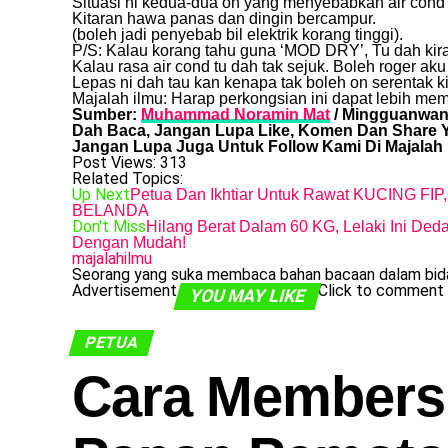
Situasi ni kedua-dua on yang menyebabkan air cond 
Kitaran hawa panas dan dingin bercampur.
(boleh jadi penyebab bil elektrik korang tinggi).
P/S: Kalau korang tahu guna ‘MOD DRY’, Tu dah kira
Kalau rasa air cond tu dah tak sejuk. Boleh roger aku 
Lepas ni dah tau kan kenapa tak boleh on serentak k
Majalah ilmu: Harap perkongsian ini dapat lebih me
Sumber:
Muhammad Noramin Mat
/ Mingguanwan
Dah Baca, Jangan Lupa Like, Komen Dan Share Y
Jangan Lupa Juga Untuk Follow Kami Di Majalah 
Post Views:
313
Related Topics:
Up Next
Petua Dan Ikhtiar Untuk Rawat KUCING FIP
BELANDA
Don't Miss
Hilang Berat Dalam 60 KG, Lelaki Ini Ded
Dengan Mudah!
majalahilmu
Seorang yang suka membaca bahan bacaan dalam bidan
Advertisement
Click to comment
YOU MAY LIKE
PETUA
Cara Members