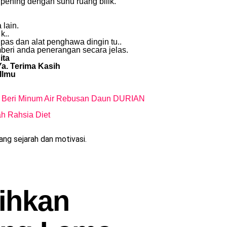
pening dengan suhu ruang bilik.
 lain.
k..
ipas dan alat penghawa dingin tu..
mberi anda penerangan secara jelas.
ita
a. Terima Kasih
Ilmu
, Beri Minum Air Rebusan Daun DURIAN
ah Rahsia Diet
g sejarah dan motivasi.
ihkan