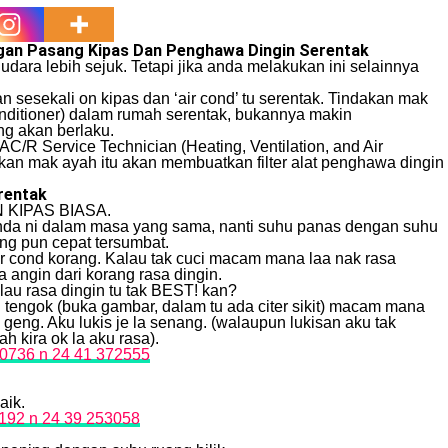
gan Pasang Kipas Dan Penghawa Dingin Serentak
ara lebih sejuk. Tetapi jika anda melakukan ini selainnya
esekali on kipas dan ‘air cond’ tu serentak. Tindakan mak
onditioner) dalam rumah serentak, bukannya makin
ng akan berlaku.
/R Service Technician (Heating, Ventilation, and Air
dakan mak ayah itu akan membuatkan filter alat penghawa dingin
erentak
N KIPAS BIASA.
benda ni dalam masa yang sama, nanti suhu panas dengan suhu
rang pun cepat tersumbat.
air cond korang. Kalau tak cuci macam mana laa nak rasa
 angin dari korang rasa dingin.
lau rasa dingin tu tak BEST! kan?
 tengok (buka gambar, dalam tu ada citer sikit) macam mana
ti geng. Aku lukis je la senang. (walaupun lukisan aku tak
 kira ok la aku rasa).
aik.