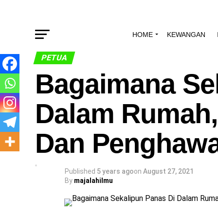
HOME
KEWANGAN
PETUA
Bagaimana Sek
Dalam Rumah,
Dan Penghawa 
Published
5 years ago
on
August 27, 2021
By
majalahilmu