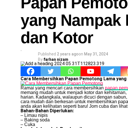
Papan Pemot
yang Nampak
dan Kotor
Published
2 years ago
on
May 31, 2024
By
farhan nizam
Cara Membersihkan Papan Pemotong Lama yang
Ramai yang mencari cara membersihkan
papan pem
memang mudah untuk menjadi kotor dan kehitaman, le
harian. Kadangkala, walaupun dicuci dengan sabun, 
cara mudah dan berkesan untuk membersihkan papan
anda akan kelihatan seperti baru! Jom cuba dan lih
Bahan-Bahan Diperlukan:
– Limau nipis
– Baking soda
– Cuka