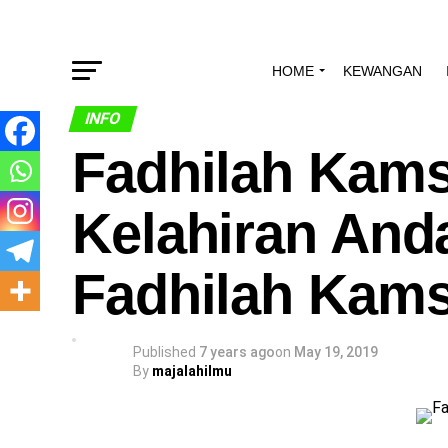
HOME
KEWANGAN
INFO
Fadhilah Kams
Kelahiran Anda
Fadhilah Kams
Published
7 years ago
on
May 19, 2019
By
majalahilmu