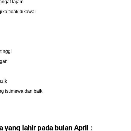
angat tajam
ka tidak dikawal
tinggi
ngan
uzik
g istimewa dan baik
a yang lahir pada bulan
April
: