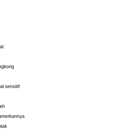
at
ngkong
 sensitif
meh
pamerkannya
ntak