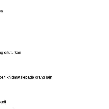
sa
ng dituturkan
ri khidmat kepada orang lain
budi