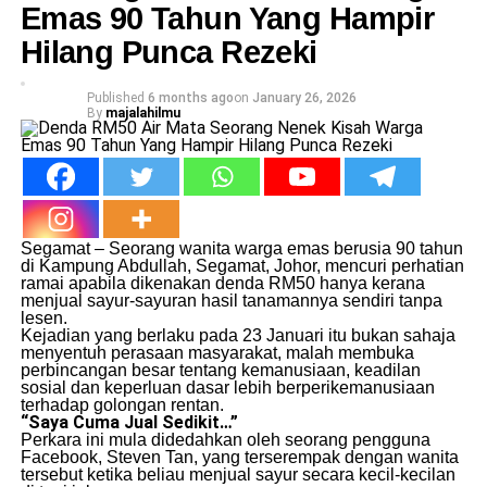
Emas 90 Tahun Yang Hampir
Hilang Punca Rezeki
Published
6 months ago
on
January 26, 2026
By
majalahilmu
Segamat – Seorang wanita warga emas berusia 90 tahun
di Kampung Abdullah, Segamat, Johor, mencuri perhatian
ramai apabila dikenakan denda RM50 hanya kerana
menjual sayur-sayuran hasil tanamannya sendiri tanpa
lesen.
Kejadian yang berlaku pada 23 Januari itu bukan sahaja
menyentuh perasaan masyarakat, malah membuka
perbincangan besar tentang kemanusiaan, keadilan
sosial dan keperluan dasar lebih berperikemanusiaan
terhadap golongan rentan.
“Saya Cuma Jual Sedikit…”
Perkara ini mula didedahkan oleh seorang pengguna
Facebook, Steven Tan, yang terserempak dengan wanita
tersebut ketika beliau menjual sayur secara kecil-kecilan