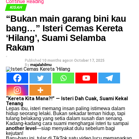
Continue Reading
KISAH
“Bukan main garang bini kau
bang…” Isteri Cemas Kereta
‘Hilang’, Suami Selamba
Rakam
Published
10 months ago
on
October 17, 2025
By
majalahilmu
“Kereta Kita Mana?!” — Isteri Dah Cuak, Suami Kekal
Tenang
Lepas ibu, isteri memang insan paling istimewa dalam
hidup seorang lelaki. Bukan sekadar teman hidup, tapi
tulang belakang yang setia dalam susah dan senang.
Kadang-kadang cara suami menghargai isteri tu sampai
another level
—siap menyakat dulu sebelum bagi
kejutan!
Baru-baru ini, tular di TikTok satu video lucu memaparkan