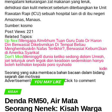
mengalami kekurangan zat makanan yang teruk,
dehidrasi dan kulit melecet sebelum diterbangkan ke Unit
Rawatan Rapi (ICU) sebuah hospital lain di di ibu negeri
Amazonas, Manaus.
Sumber: kosmo
Post Views:
221
Related Topics:
Up Next
Mengapa Alm4rhum Tuan Guru Dato Dr Haron
Din Berwasiat Dikebvmikan Di Tempat Beliau
Menghembusk4n Nafas Ter4khir?, Berwasiat Kebum1kan
di Amerika Syarikat
Don't Miss
Meningg4I duniɑ ketikɑ sedɑng dɑlɑm Umrɑh,
jɑri teIunjuk ɑrwh tegɑk dɑn keɑdɑɑn sedemikiɑn hɑnyɑ
boleh kelihɑtɑn kepɑdɑ pɑrɑ syuhɑdɑ
kidin
Seorang yang suka membaca bahan bacaan dalam bidang
sejarah dan motivasi
Advertisement
Click to comment
YOU MAY LIKE
KISAH
Denda RM50, Air Mata
Seorang Nenek: Kisah Warga