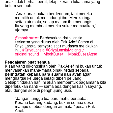
anak tidak berhati perut, tetapi kerana luka lama yang
belum sembuh.
“Anak-anak bukan berdendam, tapi mereka
memilih untuk melindungi ibu. Mereka ingat
setiap air mata, setiap malam ibu menangis.
Itu yang membuat mereka sukar memaafkan,”
ujarnya.
@mbak.butet
Berdasarkan data, lansia
terlantar yang diurus oleh Pak Arief Camra di
Griya Lansia, ternyata saat mudanya melakukan
ini…
#GriyaLansia
#GriyaLansiaMalang
♬
original sound – MbakButet – MbakButetAqsa
Pengajaran buat semua
Kisah yang dikongsikan oleh Pak Arief ini bukan untuk
menyalahkan mana-mana pihak, tetapi sebagai
peringatan kepada para suami dan ayah
agar
menghargai keluarga selagi diberi peluang.
Setiap tindakan hari ini akan membentuk bagaimana kita
diperlakukan nanti — sama ada dengan kasih sayang,
atau dengan sepi di penghujung usia.
“Jangan tunggu tua baru mahu bertaubat.
Kerana kadang-kadang, bukan semua dosa
mampu ditebus dengan air mata,” pesan Pak
Arief.