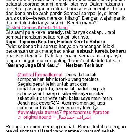
gelagat seorang suami ‘prank’ isterinya. Dalam rakaman
tersebut, pasangan ini dilihat baru selesai membeli-belah
dan berjalan ke arah parkir. Sampai-sampai je, si isteri
terus
cuak
—kereta mereka “hilang”! Dengan wajah panik,
dia bertalu-talu tanya suami: “Kereta mana?”
Si suami pula kekal
steady
, tak banyak cakap… tapi
sempat merakam setiap reaksi isterinya.
Rupa-Rupanya Kejutan, Hadiah Kereta Baharu
Twist sebenar: itu semua hanyalah rancangan lelaki
berkenaan untuk menghadiahkan
sebuah kereta baharu
buat isteri tercinta. Patutlah tenang semacam—rupanya
tengah tunggu momen paling ‘boom’ untuk didedahkan!
“Garang Juga Bini Kau…” — Netizen Terhibur
@ashraffahmadkamal
Terima la hadiah
sempena hari lahir isteriku yang tercinta.
Segala penat lelah untuk anak dan
rumahtangga kita, terima lah hadiah i yg tak
seberapa ni. I harap u suka 😁 saya ni suka
sakat sikit dan wife tahu kalau saya main-main.
Jenuh nak cover🤣🤣 Akhirnya menjadi juga
surprise untuk dia. Love you my love 😘
#evmalaysia
#emas7
#protonemas
#proton
♬ original sound – اشراف احمدكمال
Ruangan komen memang meriah. Ramai terhibur dengan
reaksi spontan si isteri yang nampak “garang” sebab