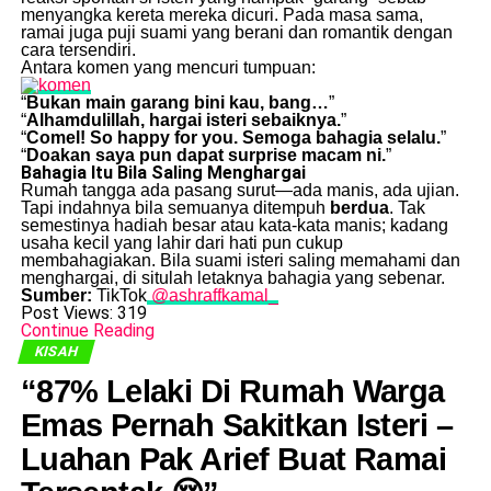
menyangka kereta mereka dicuri. Pada masa sama,
ramai juga puji suami yang berani dan romantik dengan
cara tersendiri.
Antara komen yang mencuri tumpuan:
“
Bukan main garang bini kau, bang…
”
“
Alhamdulillah, hargai isteri sebaiknya.
”
“
Comel! So happy for you. Semoga bahagia selalu.
”
“
Doakan saya pun dapat surprise macam ni.
”
Bahagia Itu Bila Saling Menghargai
Rumah tangga ada pasang surut—ada manis, ada ujian.
Tapi indahnya bila semuanya ditempuh
berdua
. Tak
semestinya hadiah besar atau kata-kata manis; kadang
usaha kecil yang lahir dari hati pun cukup
membahagiakan. Bila suami isteri saling memahami dan
menghargai, di situlah letaknya bahagia yang sebenar.
Sumber:
TikTok
@ashraffkamal_
Post Views:
319
Continue Reading
KISAH
“87% Lelaki Di Rumah Warga
Emas Pernah Sakitkan Isteri –
Luahan Pak Arief Buat Ramai