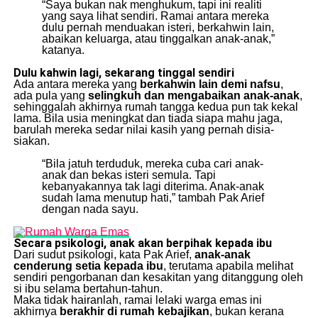
“Saya bukan nak menghukum, tapi ini realiti
yang saya lihat sendiri. Ramai antara mereka
dulu pernah menduakan isteri, berkahwin lain,
abaikan keluarga, atau tinggalkan anak-anak,”
katanya.
Dulu kahwin lagi, sekarang tinggal sendiri
Ada antara mereka yang
berkahwin lain demi nafsu
,
ada pula yang
selingkuh dan mengabaikan anak-anak
,
sehinggalah akhirnya rumah tangga kedua pun tak kekal
lama. Bila usia meningkat dan tiada siapa mahu jaga,
barulah mereka sedar nilai kasih yang pernah disia-
siakan.
“Bila jatuh terduduk, mereka cuba cari anak-
anak dan bekas isteri semula. Tapi
kebanyakannya tak lagi diterima. Anak-anak
sudah lama menutup hati,” tambah Pak Arief
dengan nada sayu.
Secara psikologi, anak akan berpihak kepada ibu
Dari sudut psikologi, kata Pak Arief,
anak-anak
cenderung setia kepada ibu
, terutama apabila melihat
sendiri pengorbanan dan kesakitan yang ditanggung oleh
si ibu selama bertahun-tahun.
Maka tidak hairanlah, ramai lelaki warga emas ini
akhirnya
berakhir di rumah kebajikan
, bukan kerana