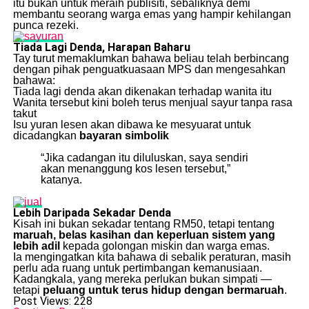
itu bukan untuk meraih publisiti, sebaliknya demi
membantu seorang warga emas yang hampir kehilangan
punca rezeki.
Tiada Lagi Denda, Harapan Baharu
Tay turut memaklumkan bahawa beliau telah berbincang
dengan pihak penguatkuasaan MPS dan mengesahkan
bahawa:
Tiada lagi denda akan dikenakan terhadap wanita itu
Wanita tersebut kini boleh terus menjual sayur tanpa rasa
takut
Isu yuran lesen akan dibawa ke mesyuarat untuk
dicadangkan
bayaran simbolik
“Jika cadangan itu diluluskan, saya sendiri
akan menanggung kos lesen tersebut,”
katanya.
Lebih Daripada Sekadar Denda
Kisah ini bukan sekadar tentang RM50, tetapi tentang
maruah, belas kasihan dan keperluan sistem yang
lebih adil
kepada golongan miskin dan warga emas.
Ia mengingatkan kita bahawa di sebalik peraturan, masih
perlu ada ruang untuk pertimbangan kemanusiaan.
Kadangkala, yang mereka perlukan bukan simpati —
tetapi
peluang untuk terus hidup dengan bermaruah
.
Post Views:
228