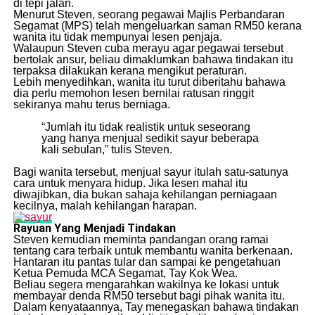
di tepi jalan.
Menurut Steven, seorang pegawai Majlis Perbandaran
Segamat (MPS) telah mengeluarkan saman RM50 kerana
wanita itu tidak mempunyai lesen penjaja.
Walaupun Steven cuba merayu agar pegawai tersebut
bertolak ansur, beliau dimaklumkan bahawa tindakan itu
terpaksa dilakukan kerana mengikut peraturan.
Lebih menyedihkan, wanita itu turut diberitahu bahawa
dia perlu memohon lesen bernilai ratusan ringgit
sekiranya mahu terus berniaga.
“Jumlah itu tidak realistik untuk seseorang
yang hanya menjual sedikit sayur beberapa
kali sebulan,” tulis Steven.
Bagi wanita tersebut, menjual sayur itulah satu-satunya
cara untuk menyara hidup. Jika lesen mahal itu
diwajibkan, dia bukan sahaja kehilangan perniagaan
kecilnya, malah kehilangan harapan.
Rayuan Yang Menjadi Tindakan
Steven kemudian meminta pandangan orang ramai
tentang cara terbaik untuk membantu wanita berkenaan.
Hantaran itu pantas tular dan sampai ke pengetahuan
Ketua Pemuda MCA Segamat, Tay Kok Wea.
Beliau segera mengarahkan wakilnya ke lokasi untuk
membayar denda RM50 tersebut bagi pihak wanita itu.
Dalam kenyataannya, Tay menegaskan bahawa tindakan