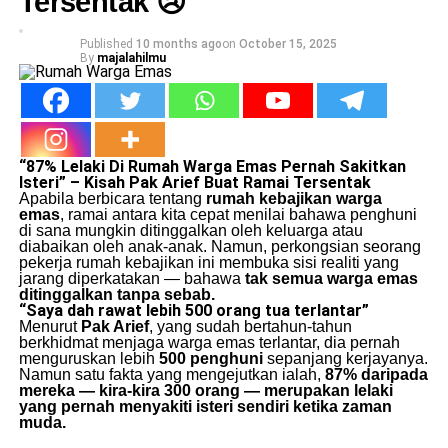
Tersentak 😢”
Published
10 months ago
on
October 15, 2025
By
majalahilmu
“87% Lelaki Di Rumah Warga Emas Pernah Sakitkan
Isteri” – Kisah Pak Arief Buat Ramai Tersentak
Apabila berbicara tentang
rumah kebajikan warga
emas
, ramai antara kita cepat menilai bahawa penghuni
di sana mungkin ditinggalkan oleh keluarga atau
diabaikan oleh anak-anak. Namun, perkongsian seorang
pekerja rumah kebajikan ini membuka sisi realiti yang
jarang diperkatakan — bahawa
tak semua warga emas
ditinggalkan tanpa sebab.
“Saya dah rawat lebih 500 orang tua terlantar”
Menurut
Pak Arief
, yang sudah bertahun-tahun
berkhidmat menjaga warga emas terlantar, dia pernah
menguruskan lebih
500 penghuni
sepanjang kerjayanya.
Namun satu fakta yang mengejutkan ialah,
87% daripada
mereka — kira-kira 300 orang — merupakan lelaki
yang pernah menyakiti isteri sendiri ketika zaman
muda.