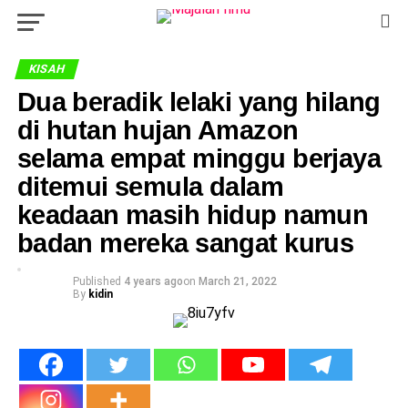
KISAH
Dua beradik lelaki yang hilang
di hutan hujan Amazon
selama empat minggu berjaya
ditemui semula dalam
keadaan masih hidup namun
badan mereka sangat kurus
Published
4 years ago
on
March 21, 2022
By
kidin