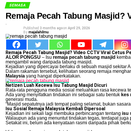
SEMASA
Remaja Pecah Tabung Masjid? V
Published
3 months ago
on
April 29, 2026
By
majalahilmu
Remaja Pecah Tabung Masjid? Video CCTV Viral Cetus P
ALOR PONGSU
– Isu
remaja pecah tabung masjid
kembali
mengambil wang daripada tabung masjid.
Kejadian yang dipercayai berlaku di sebuah masjid sekitar 
Dalam rakaman tersebut, kelihatan seorang remaja mengham
Malaysia
yang hangat diperkatakan.
Netizen Luah Kecewa Isu Tabung Masjid Dicuri
Rata-rata pengguna media sosial meluahkan rasa kecewa ter
Ada yang menyifatkan tindakan ini sebagai satu bentuk
kes 
generasi muda.
“Masjid sepatutnya jadi tempat paling selamat, bukan sasara
Isu Sosial Remaja Malaysia Kembali Dipersoal
Kejadian ini sekali lagi membuka perbincangan tentang
isu 
Walaupun ada yang menuntut tindakan tegas, terdapat juga
Setakat ini, belum ada kenyataan rasmi daripada pihak ber