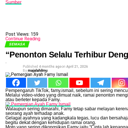
Sumber
Post Views:
159
Continue Reading
SEMASA
“Penonton Selalu Terhibur Den
Published
4 months ago
on
April 21, 2026
By
majalahilmu
Pempengaruh TikTok, famy.ismail, sebelum ini sering mencur
Melalui video-video yang dimuat naik, ramai penonton mengi
atau berleter kepada Famy.
Walaupun sering dimarahi, Famy tetap sabar melayan keren
seorang ayah terhadap anak.
Gelagat ayahnya yang kadangkala tegas, lucu dan bersahaja
begitu dekat dengan kehidupan ramai orang.
Moto yang sering dikongsikan Famy iaitu “Cipta lah kenanga