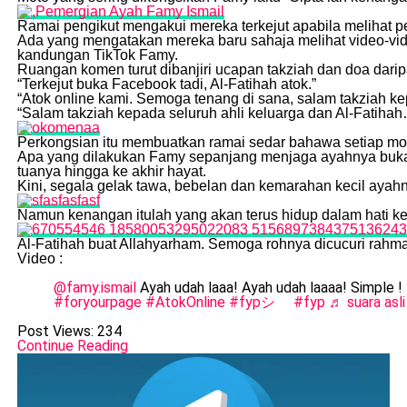
Ramai pengikut mengakui mereka terkejut apabila melihat 
Ada yang mengatakan mereka baru sahaja melihat video-vid
kandungan TikTok Famy.
Ruangan komen turut dibanjiri ucapan takziah dan doa dari
“Terkejut buka Facebook tadi, Al-Fatihah atok.”
“Atok online kami. Semoga tenang di sana, salam takziah ke
“Salam takziah kepada seluruh ahli keluarga dan Al-Fatiha
Perkongsian itu membuatkan ramai sedar bahawa setiap mo
Apa yang dilakukan Famy sepanjang menjaga ayahnya bukan
tuanya hingga ke akhir hayat.
Kini, segala gelak tawa, bebelan dan kemarahan kecil ayah
Namun kenangan itulah yang akan terus hidup dalam hati ke
Al-Fatihah buat Allahyarham. Semoga rohnya dicucuri rahm
Video :
@famy.ismail
Ayah udah laaa! Ayah udah laaaa! Simple !
#foryourpage
#AtokOnline
#fypシ゚
#fyp
♬ suara asli
Post Views:
234
Continue Reading