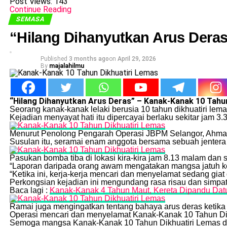
Post Views:
143
Continue Reading
SEMASA
“Hilang Dihanyutkan Arus Dera
Published
3 months ago
on
April 29, 2026
By
majalahilmu
“Hilang Dihanyutkan Arus Deras” – Kanak-Kanak 10 Tahu
Seorang kanak-kanak lelaki berusia 10 tahun dikhuatiri lem
Kejadian menyayat hati itu dipercayai berlaku sekitar jam 3
Menurut Penolong Pengarah Operasi JBPM Selangor, Ahmad
Susulan itu, seramai enam anggota bersama sebuah jentera 
Pasukan bomba tiba di lokasi kira-kira jam 8.13 malam da
“Laporan daripada orang awam mengatakan mangsa jatuh ke 
“Ketika ini, kerja-kerja mencari dan menyelamat sedang giat
Perkongsian kejadian ini mengundang rasa risau dan simpa
Baca lagi :
Kanak-Kanak 4 Tahun Maut, Kereta Dipandu Datuk
Ramai juga mengingatkan tentang bahaya arus deras ketika 
Operasi mencari dan menyelamat Kanak-Kanak 10 Tahun Dik
Semoga mangsa Kanak-Kanak 10 Tahun Dikhuatiri Lemas di