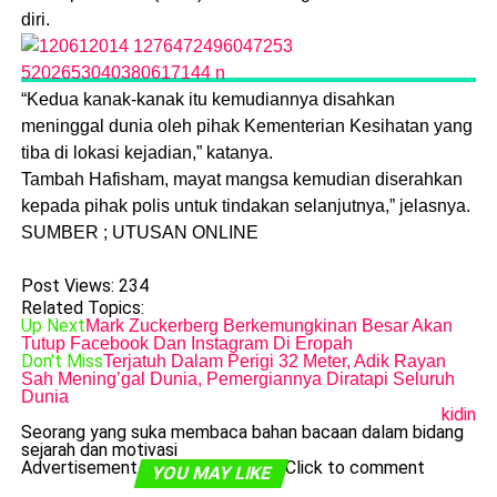
diri.
“Kedua kanak-kanak itu kemudiannya disahkan
meninggal dunia oleh pihak Kementerian Kesihatan yang
tiba di lokasi kejadian,” katanya.
Tambah Hafisham, mayat mangsa kemudian diserahkan
kepada pihak polis untuk tindakan selanjutnya,” jelasnya.
SUMBER ; UTUSAN ONLINE
Post Views:
234
Related Topics:
Up Next
Mark Zuckerberg Berkemungkinan Besar Akan
Tutup Facebook Dan Instagram Di Eropah
Don't Miss
Terjatuh Dalam Perigi 32 Meter, Adik Rayan
Sah Mening’gal Dunia, Pemergiannya Diratapi Seluruh
Dunia
kidin
Seorang yang suka membaca bahan bacaan dalam bidang
sejarah dan motivasi
Advertisement
Click to comment
YOU MAY LIKE