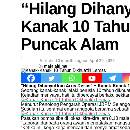
“Hilang Dihan
Kanak 10 Tahu
Puncak Alam
Published
3 months ago
on
April 29, 2026
By
majalahilmu
“Hilang Dihanyutkan Arus Deras” – Kanak-Kanak 1
Seorang kanak-kanak lelaki berusia 10 tahun dikhua
Kejadian menyayat hati itu dipercayai berlaku sekita
Menurut Penolong Pengarah Operasi JBPM Selangor
Susulan itu, seramai enam anggota bersama sebuah j
Pasukan bomba tiba di lokasi kira-kira jam 8.13 m
“Laporan daripada orang awam mengatakan mangsa ja
“Ketika ini, kerja-kerja mencari dan menyelamat seda