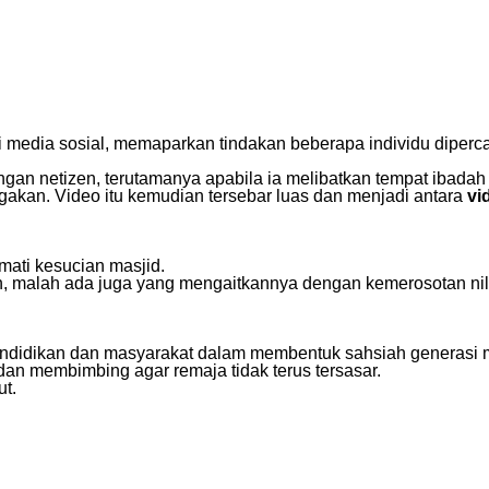
i media sosial, memaparkan tindakan beberapa individu diperc
ngan netizen, terutamanya apabila ia melibatkan tempat ibadah
akan. Video itu kemudian tersebar luas dan menjadi antara
vi
mati kesucian masjid.
malah ada juga yang mengaitkannya dengan kemerosotan nil
pendidikan dan masyarakat dalam membentuk sahsiah generasi 
n membimbing agar remaja tidak terus tersasar.
ut.