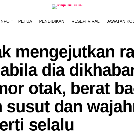
INFO
PETUA
PENDIDIKAN
RESEPI VIRAL
JAWATAN KO
k mengejutkan r
abila dia dikhaba
or otak, berat b
 susut dan waja
erti selalu