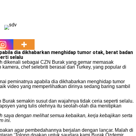
abila dia dikhabarkan menghidap tumor otak, berat badan
rti selalu
bih dikenali sebagai CZN Burak yang gemar memasak
amera, chef selebriti berasal dari Turkey, yang popular di
amai peminatnya apabila dia dikhabarkan menghidap tumor
 naik video yang memperlihatkan dirinya sedang baring sambil
 Burak semakin susut dan wajahnya tidak ceria seperti selalu.
syen yang tulis olehnya itu seolah-olah dia menitipkan
lah saya dengan melihat semua kebaikan, kerja kebajikan serta
 ini.
doakan agar pembedahannya berjalan dengan lancar. Malah di
ntaran ‘Tolong doakan untuk saudara kami Burak Özdemir