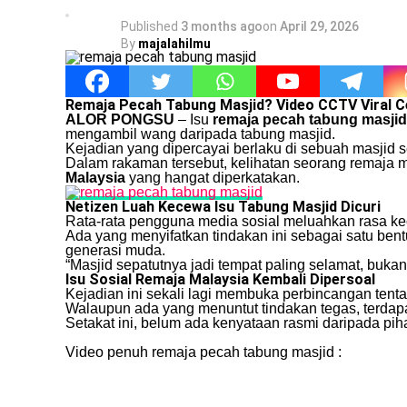
Published
3 months ago
on
April 29, 2026
By
majalahilmu
Remaja Pecah Tabung Masjid? Video CCTV Viral 
ALOR PONGSU
– Isu
remaja pecah tabung masjid
mengambil wang daripada tabung masjid.
Kejadian yang dipercayai berlaku di sebuah masjid s
Dalam rakaman tersebut, kelihatan seorang remaja 
Malaysia
yang hangat diperkatakan.
Netizen Luah Kecewa Isu Tabung Masjid Dicuri
Rata-rata pengguna media sosial meluahkan rasa kec
Ada yang menyifatkan tindakan ini sebagai satu ben
generasi muda.
“Masjid sepatutnya jadi tempat paling selamat, buka
Isu Sosial Remaja Malaysia Kembali Dipersoal
Kejadian ini sekali lagi membuka perbincangan tent
Walaupun ada yang menuntut tindakan tegas, terdap
Setakat ini, belum ada kenyataan rasmi daripada pi
Video penuh remaja pecah tabung masjid :