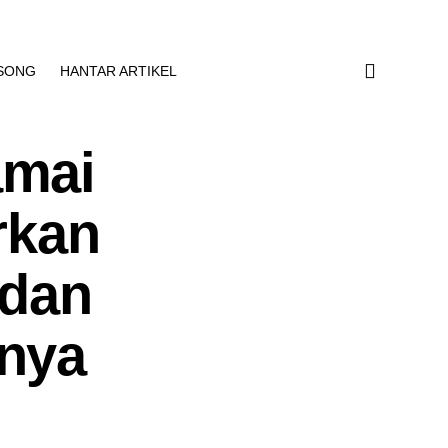
SONG
HANTAR ARTIKEL
amai
rkan
adan
hnya