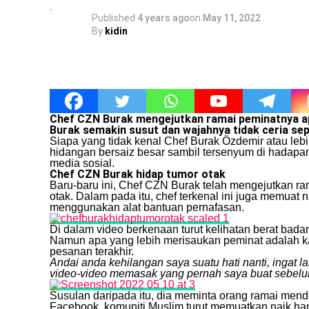
Published
4 years ago
on
May 11, 2022
By
kidin
Chef CZN Burak mengejutkan ramai peminatnya ap
Burak semakin susut dan wajahnya tidak ceria sepe
Siapa yang tidak kenal Chef Burak Özdemir atau le
hidangan bersaiz besar sambil tersenyum di hadapan k
media sosial.
Chef CZN Burak hidap tumor otak
Baru-baru ini, Chef CZN Burak telah mengejutkan r
otak. Dalam pada itu, chef terkenal ini juga memuat
menggunakan alat bantuan pernafasan.
Di dalam video berkenaan turut kelihatan berat badan
Namun apa yang lebih merisaukan peminat adalah kap
pesanan terakhir.
Andai anda kehilangan saya suatu hati nanti, ingat 
video-video memasak yang pernah saya buat sebelum
Susulan daripada itu, dia meminta orang ramai men
Facebook, komuniti Muslim turut memuatkan naik ha