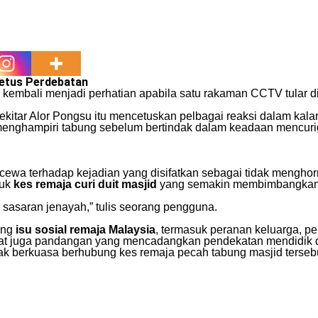
Cetus Perdebatan
kembali menjadi perhatian apabila satu rakaman CCTV tular d
ekitar Alor Pongsu itu mencetuskan pelbagai reaksi dalam kala
menghampiri tabung sebelum bertindak dalam keadaan mencurig
ewa terhadap kejadian yang disifatkan sebagai tidak menghor
tuk
kes remaja curi duit masjid
yang semakin membimbangkan, 
n sasaran jenayah,” tulis seorang pengguna.
ang
isu sosial remaja Malaysia
, termasuk peranan keluarga, 
at juga pandangan yang mencadangkan pendekatan mendidik da
hak berkuasa berhubung kes remaja pecah tabung masjid terseb