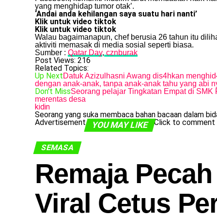
yang menghidap tumor otak’.
‘Andai anda kehilangan saya suatu hari nanti’
Klik untuk video tiktok
Klik untuk video tiktok
Walau bagaimanapun, chef berusia 26 tahun itu dili
aktiviti memasak di media sosial seperti biasa.
Sumber :
Qatar Day
,
cznburak
Post Views:
216
Related Topics:
Up Next
Datuk Azizulhasni Awang dis4hkan menghid
dengan anak-anak, tanpa anak-anak tahu yang abi ny
Don't Miss
Seorang pelajar Tingkatan Empat di SMK 
merentas desa
kidin
Seorang yang suka membaca bahan bacaan dalam bida
Advertisement
Click to comment
YOU MAY LIKE
SEMASA
Remaja Pecah
Viral Cetus Pe