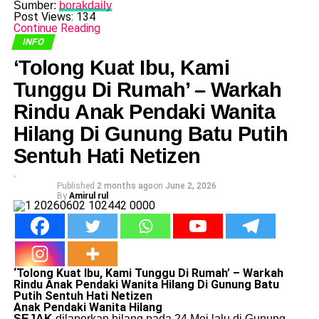
Sumber:
borakdaily
Post Views:
134
Continue Reading
INFO
​‘Tolong Kuat Ibu, Kami
Tunggu Di Rumah’ – Warkah
Rindu Anak Pendaki Wanita
Hilang Di Gunung Batu Putih
Sentuh Hati Netizen
Published
2 months ago
on
June 2, 2026
By
Amirul rul
​‘Tolong Kuat Ibu, Kami Tunggu Di Rumah’ – Warkah
Rindu Anak Pendaki Wanita Hilang Di Gunung Batu
Putih Sentuh Hati Netizen
Anak Pendaki Wanita Hilang
SEJAK
dilaporkan hilang pada 24 Mei lalu di Gunung