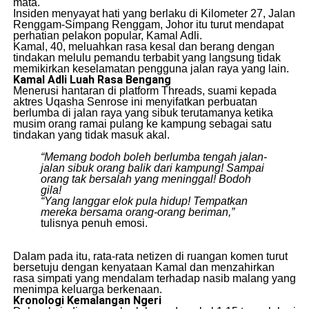
mata.
​Insiden menyayat hati yang berlaku di Kilometer 27, Jalan
Renggam-Simpang Renggam, Johor itu turut mendapat
perhatian pelakon popular, Kamal Adli.
​Kamal, 40, meluahkan rasa kesal dan berang dengan
tindakan melulu pemandu terbabit yang langsung tidak
memikirkan keselamatan pengguna jalan raya yang lain.
Kamal Adli Luah Rasa Bengang
​Menerusi hantaran di platform Threads, suami kepada
aktres Uqasha Senrose ini menyifatkan perbuatan
berlumba di jalan raya yang sibuk terutamanya ketika
musim orang ramai pulang ke kampung sebagai satu
tindakan yang tidak masuk akal.
“Memang bodoh boleh berlumba tengah jalan-
jalan sibuk orang balik dari kampung! Sampai
orang tak bersalah yang meninggal! Bodoh
gila!
“Yang langgar elok pula hidup! Tempatkan
mereka bersama orang-orang beriman,”
tulisnya penuh emosi.
​Dalam pada itu, rata-rata netizen di ruangan komen turut
bersetuju dengan kenyataan Kamal dan menzahirkan
rasa simpati yang mendalam terhadap nasib malang yang
menimpa keluarga berkenaan.
Kronologi Kemalangan Ngeri