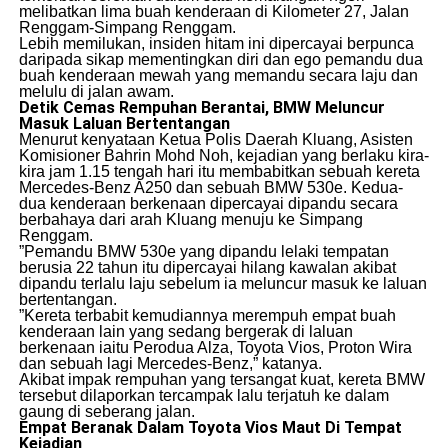
melibatkan lima buah kenderaan di Kilometer 27, Jalan
Renggam-Simpang Renggam.
​Lebih memilukan, insiden hitam ini dipercayai berpunca
daripada sikap mementingkan diri dan ego pemandu dua
buah kenderaan mewah yang memandu secara laju dan
melulu di jalan awam.
Detik Cemas Rempuhan Berantai, BMW Meluncur
Masuk Laluan Bertentangan
​Menurut kenyataan Ketua Polis Daerah Kluang, Asisten
Komisioner Bahrin Mohd Noh, kejadian yang berlaku kira-
kira jam 1.15 tengah hari itu membabitkan sebuah kereta
Mercedes-Benz A250 dan sebuah BMW 530e. Kedua-
dua kenderaan berkenaan dipercayai dipandu secara
berbahaya dari arah Kluang menuju ke Simpang
Renggam.
​”Pemandu BMW 530e yang dipandu lelaki tempatan
berusia 22 tahun itu dipercayai hilang kawalan akibat
dipandu terlalu laju sebelum ia meluncur masuk ke laluan
bertentangan.
​”Kereta terbabit kemudiannya merempuh empat buah
kenderaan lain yang sedang bergerak di laluan
berkenaan iaitu Perodua Alza, Toyota Vios, Proton Wira
dan sebuah lagi Mercedes-Benz,” katanya.
​Akibat impak rempuhan yang tersangat kuat, kereta BMW
tersebut dilaporkan tercampak lalu terjatuh ke dalam
gaung di seberang jalan.
Empat Beranak Dalam Toyota Vios Maut Di Tempat
Kejadian