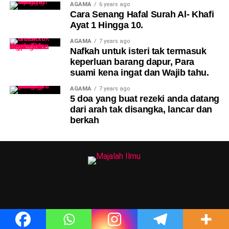
AGAMA
6 years ago
Cara Senang Hafal Surah Al- Khafi
Ayat 1 Hingga 10.
AGAMA
7 years ago
Nafkah untuk isteri tak termasuk
keperluan barang dapur, Para
suami kena ingat dan Wajib tahu.
AGAMA
7 years ago
5 doa yang buat rezeki anda datang
dari arah tak disangka, lancar dan
berkah
2024 Majalah Ilmu © Hak Cipta Terpelihara.