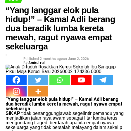
​“Yang langgar elok pula
hidup!” – Kamal Adli berang
dua beradik lumba kereta
mewah, ragut nyawa empat
sekeluarga
Published
2 months ago
on
June 2, 2026
By
Amirul rul
“Yang langgar elok pula hidup!” – Kamal Adli berang
dua beradik lumba
kereta
mewah, ragut nyawa empat
sekeluarga
SIKAP
tidak bertanggungjawab segelintir pemandu yang
menjadikan jalan raya awam sebagai litar lumba terus
mengundang tragedi berdarah apabila empat nyawa
sekeluarga yang tidak bersalah melayang dalam sekelip