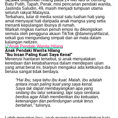
Batu Putih, Tapah, Perak, misi pencarian pendaki wanita,
Jaslinda Saludin, 49, masih menjadi tumpuan utama
seluruh rakyat Malaysia.
​Terbaharu, tular di media sosial satu luahan hati yang
amat menyayat hati daripada anak mangsa yang setia
menanti kepulangan ibunya di rumah.
​Warkah ringkas namun penuh emosi itu dikongsikan
semula oleh pengguna akaun TikTok @darwisyahfaizal,
sekali gus mengundang simpati dan air mata dalam
kalangan netizen.
Anak Pendaki Wanita Hilang
“Ibu
Insan Paling Kuat Saya Kenal”
​Menerusi hantaran tersebut, si anak menyatakan
keredaan dan ketabahannya dalam mendepani ujian
yang amat berat ini, biarpun mengakui ada ketikanya dia
berasa sangat tidak berdaya.
“Hai Ibu, saya tahu ibu kuat. Malah, ibu adalah
antara insan paling kuat yang saya kenal.
Saya tak dapat membayangkan apa yang
sedang ibu lalui sekarang, tapi saya sentiasa
berdoa agar Allah memberikan ibu kekuatan,
ketenangan dan perlindungan untuk terus
bertahan,”
tulisnya.
​Lebih meruntun jiwa, anak mangsa turut menitipkan kata-