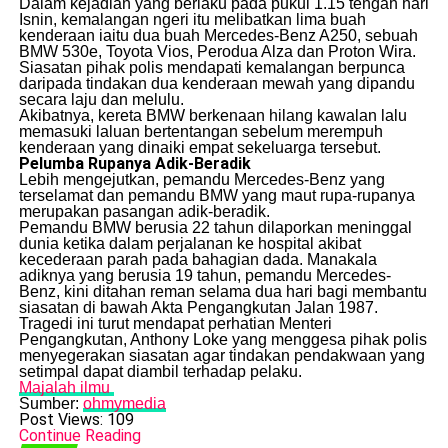
​Dalam kejadian yang berlaku pada pukul 1.15 tengah hari
Isnin, kemalangan ngeri itu melibatkan lima buah
kenderaan iaitu dua buah Mercedes-Benz A250, sebuah
BMW 530e, Toyota Vios, Perodua Alza dan Proton Wira.
​Siasatan pihak polis mendapati kemalangan berpunca
daripada tindakan dua kenderaan mewah yang dipandu
secara laju dan melulu.
​Akibatnya, kereta BMW berkenaan hilang kawalan lalu
memasuki laluan bertentangan sebelum merempuh
kenderaan yang dinaiki empat sekeluarga tersebut.
Pelumba Rupanya Adik-Beradik
​Lebih mengejutkan, pemandu Mercedes-Benz yang
terselamat dan pemandu BMW yang maut rupa-rupanya
merupakan pasangan adik-beradik.
​Pemandu BMW berusia 22 tahun dilaporkan meninggal
dunia ketika dalam perjalanan ke hospital akibat
kecederaan parah pada bahagian dada. Manakala
adiknya yang berusia 19 tahun, pemandu Mercedes-
Benz, kini ditahan reman selama dua hari bagi membantu
siasatan di bawah Akta Pengangkutan Jalan 1987.
​Tragedi ini turut mendapat perhatian Menteri
Pengangkutan, Anthony Loke yang menggesa pihak polis
menyegerakan siasatan agar tindakan pendakwaan yang
setimpal dapat diambil terhadap pelaku.
Majalah ilmu
Sumber:
ohmymedia
Post Views:
109
Continue Reading