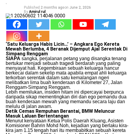
Published
2 months ago
on
June 2, 2026
By
Amirul rul
‘Satu Keluarga Habis Licin…’ – Angkara Ego Kereta
Mewah Berlumba, 4 Beranak Dijemput Ajal Serentak Di
Simpang Renggam
SIAPA
sangka, perjalanan petang yang disangka tenang
bertukar menjadi sebuah tragedi berdarah yang paling
menyayat hati. Kegembiraan sebuah keluarga hancur
berkecai dalam sekelip mata apabila empat ahli keluarga
terkorban serentak dalam satu kemalangan ngeri
melibatkan lima buah kenderaan di Kilometer 27, Jalan
Renggam-Simpang Renggam.
​Lebih memilukan, insiden hitam ini dipercayai berpunca
daripada sikap mementingkan diri dan ego pemandu dua
buah kenderaan mewah yang memandu secara laju dan
melulu di jalan awam.
Detik Cemas Rempuhan Berantai, BMW Meluncur
Masuk Laluan Bertentangan
​Menurut kenyataan Ketua Polis Daerah Kluang, Asisten
Komisioner Bahrin Mohd Noh, kejadian yang berlaku kira-
kira jam 1.15 tengah hari itu membabitkan sebuah kereta