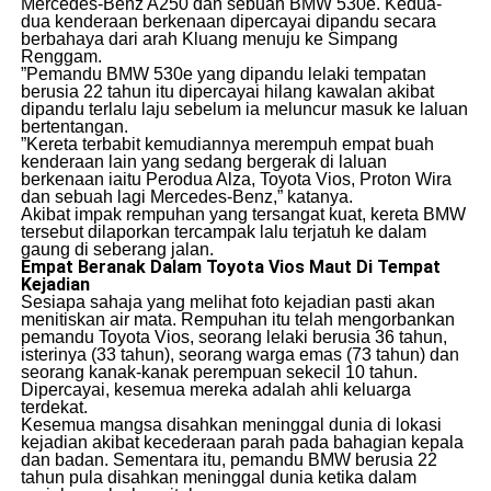
Mercedes-Benz A250 dan sebuah BMW 530e. Kedua-
dua kenderaan berkenaan dipercayai dipandu secara
berbahaya dari arah Kluang menuju ke Simpang
Renggam.
​”Pemandu BMW 530e yang dipandu lelaki tempatan
berusia 22 tahun itu dipercayai hilang kawalan akibat
dipandu terlalu laju sebelum ia meluncur masuk ke laluan
bertentangan.
​”Kereta terbabit kemudiannya merempuh empat buah
kenderaan lain yang sedang bergerak di laluan
berkenaan iaitu Perodua Alza, Toyota Vios, Proton Wira
dan sebuah lagi Mercedes-Benz,” katanya.
​Akibat impak rempuhan yang tersangat kuat, kereta BMW
tersebut dilaporkan tercampak lalu terjatuh ke dalam
gaung di seberang jalan.
Empat Beranak Dalam Toyota Vios Maut Di Tempat
Kejadian
​Sesiapa sahaja yang melihat foto kejadian pasti akan
menitiskan air mata. Rempuhan itu telah mengorbankan
pemandu Toyota Vios, seorang lelaki berusia 36 tahun,
isterinya (33 tahun), seorang warga emas (73 tahun) dan
seorang kanak-kanak perempuan sekecil 10 tahun.
Dipercayai, kesemua mereka adalah ahli keluarga
terdekat.
​Kesemua mangsa disahkan meninggal dunia di lokasi
kejadian akibat kecederaan parah pada bahagian kepala
dan badan. Sementara itu, pemandu BMW berusia 22
tahun pula disahkan meninggal dunia ketika dalam