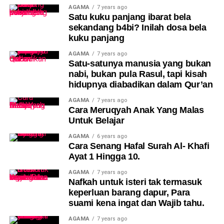
AGAMA
7 years ago
Satu kuku panjang ibarat bela
sekandang b4bi? Inilah dosa bela
kuku panjang
AGAMA
7 years ago
Satu-satunya manusia yang bukan
nabi, bukan pula Rasul, tapi kisah
hidupnya diabadikan dalam Qur’an
AGAMA
7 years ago
Cara Meruqyah Anak Yang Malas
Untuk Belajar
AGAMA
6 years ago
Cara Senang Hafal Surah Al- Khafi
Ayat 1 Hingga 10.
AGAMA
7 years ago
Nafkah untuk isteri tak termasuk
keperluan barang dapur, Para
suami kena ingat dan Wajib tahu.
AGAMA
7 years ago