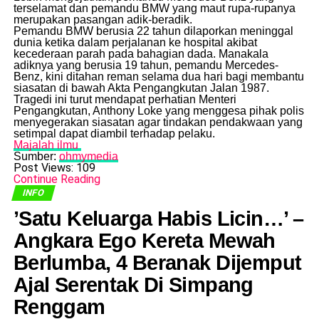
terselamat dan pemandu BMW yang maut rupa-rupanya
merupakan pasangan adik-beradik.
​Pemandu BMW berusia 22 tahun dilaporkan meninggal
dunia ketika dalam perjalanan ke hospital akibat
kecederaan parah pada bahagian dada. Manakala
adiknya yang berusia 19 tahun, pemandu Mercedes-
Benz, kini ditahan reman selama dua hari bagi membantu
siasatan di bawah Akta Pengangkutan Jalan 1987.
​Tragedi ini turut mendapat perhatian Menteri
Pengangkutan, Anthony Loke yang menggesa pihak polis
menyegerakan siasatan agar tindakan pendakwaan yang
setimpal dapat diambil terhadap pelaku.
Majalah ilmu
Sumber:
ohmymedia
Post Views:
109
Continue Reading
INFO
​’Satu Keluarga Habis Licin…’ –
Angkara Ego Kereta Mewah
Berlumba, 4 Beranak Dijemput
Ajal Serentak Di Simpang
Renggam