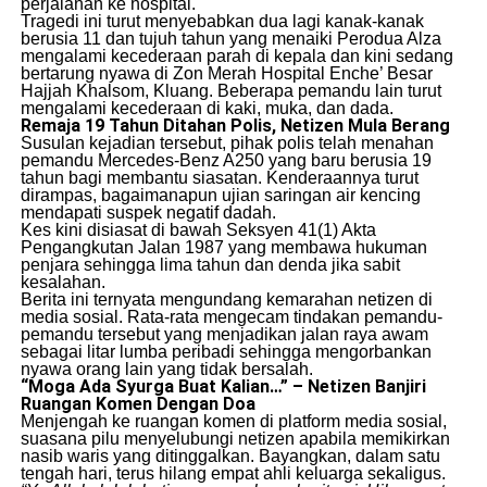
perjalanan ke hospital.
​Tragedi ini turut menyebabkan dua lagi kanak-kanak
berusia 11 dan tujuh tahun yang menaiki Perodua Alza
mengalami kecederaan parah di kepala dan kini sedang
bertarung nyawa di Zon Merah Hospital Enche’ Besar
Hajjah Khalsom, Kluang. Beberapa pemandu lain turut
mengalami kecederaan di kaki, muka, dan dada.
Remaja 19 Tahun Ditahan Polis, Netizen Mula Berang
​Susulan kejadian tersebut, pihak polis telah menahan
pemandu Mercedes-Benz A250 yang baru berusia 19
tahun bagi membantu siasatan. Kenderaannya turut
dirampas, bagaimanapun ujian saringan air kencing
mendapati suspek negatif dadah.
​Kes kini disiasat di bawah Seksyen 41(1) Akta
Pengangkutan Jalan 1987 yang membawa hukuman
penjara sehingga lima tahun dan denda jika sabit
kesalahan.
​Berita ini ternyata mengundang kemarahan netizen di
media sosial. Rata-rata mengecam tindakan pemandu-
pemandu tersebut yang menjadikan jalan raya awam
sebagai litar lumba peribadi sehingga mengorbankan
nyawa orang lain yang tidak bersalah.
“Moga Ada Syurga Buat Kalian…” – Netizen Banjiri
Ruangan Komen Dengan Doa
​Menjengah ke ruangan komen di platform media sosial,
suasana pilu menyelubungi netizen apabila memikirkan
nasib waris yang ditinggalkan. Bayangkan, dalam satu
tengah hari, terus hilang empat ahli keluarga sekaligus.