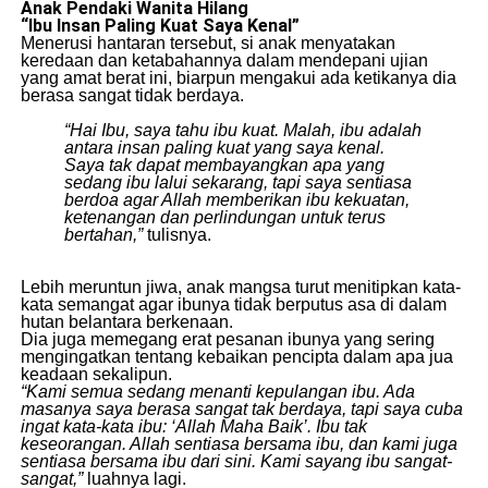
Anak Pendaki Wanita Hilang
“Ibu
Insan Paling Kuat Saya Kenal”
​Menerusi hantaran tersebut, si anak menyatakan
keredaan dan ketabahannya dalam mendepani ujian
yang amat berat ini, biarpun mengakui ada ketikanya dia
berasa sangat tidak berdaya.
“Hai Ibu, saya tahu ibu kuat. Malah, ibu adalah
antara insan paling kuat yang saya kenal.
Saya tak dapat membayangkan apa yang
sedang ibu lalui sekarang, tapi saya sentiasa
berdoa agar Allah memberikan ibu kekuatan,
ketenangan dan perlindungan untuk terus
bertahan,”
tulisnya.
​Lebih meruntun jiwa, anak mangsa turut menitipkan kata-
kata semangat agar ibunya tidak berputus asa di dalam
hutan belantara berkenaan.
​Dia juga memegang erat pesanan ibunya yang sering
mengingatkan tentang kebaikan pencipta dalam apa jua
keadaan sekalipun.
“Kami semua sedang menanti kepulangan ibu. Ada
masanya saya berasa sangat tak berdaya, tapi saya cuba
ingat kata-kata ibu: ‘Allah Maha Baik’. Ibu tak
keseorangan. Allah sentiasa bersama ibu, dan kami juga
sentiasa bersama ibu dari sini. Kami sayang ibu sangat-
sangat,”
luahnya lagi.