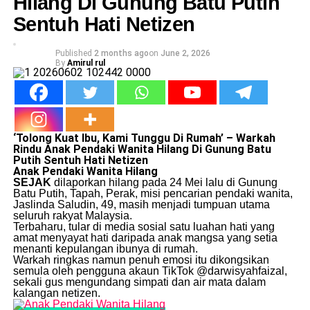
Hilang Di Gunung Batu Putih
Sentuh Hati Netizen
Published
2 months ago
on
June 2, 2026
By
Amirul rul
​‘Tolong Kuat Ibu, Kami Tunggu Di Rumah’ – Warkah
Rindu Anak Pendaki Wanita Hilang Di Gunung Batu
Putih Sentuh Hati Netizen
Anak Pendaki Wanita Hilang
SEJAK
dilaporkan hilang pada 24 Mei lalu di Gunung
Batu Putih, Tapah, Perak, misi pencarian pendaki wanita,
Jaslinda Saludin, 49, masih menjadi tumpuan utama
seluruh rakyat Malaysia.
​Terbaharu, tular di media sosial satu luahan hati yang
amat menyayat hati daripada anak mangsa yang setia
menanti kepulangan ibunya di rumah.
​Warkah ringkas namun penuh emosi itu dikongsikan
semula oleh pengguna akaun TikTok @darwisyahfaizal,
sekali gus mengundang simpati dan air mata dalam
kalangan netizen.