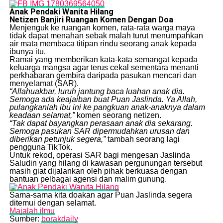
Anak Pendaki Wanita Hilang
Netizen Banjiri Ruangan Komen Dengan Doa
​Menjenguk ke ruangan komen, rata-rata warga maya
tidak dapat menahan sebak malah turut menumpahkan
air mata membaca titipan rindu seorang anak kepada
ibunya itu.
​Ramai yang memberikan kata-kata semangat kepada
keluarga mangsa agar terus cekal sementara menanti
perkhabaran gembira daripada pasukan mencari dan
menyelamat (SAR).
“Allahuakbar, luruh jantung baca luahan anak dia.
Semoga ada keajaiban buat Puan Jaslinda. Ya Allah,
pulangkanlah ibu ini ke pangkuan anak-anaknya dalam
keadaan selamat,”
komen seorang netizen.
“Tak dapat bayangkan perasaan anak dia sekarang.
Semoga pasukan SAR dipermudahkan urusan dan
diberikan petunjuk segera,”
tambah seorang lagi
pengguna TikTok.
​Untuk rekod, operasi SAR bagi mengesan Jaslinda
Saludin yang hilang di kawasan pergunungan tersebut
masih giat dijalankan oleh pihak berkuasa dengan
bantuan pelbagai agensi dan malim gunung.
​Sama-sama kita doakan agar Puan Jaslinda segera
ditemui dengan selamat.
Majalah ilmu
Sumber:
borakdaily