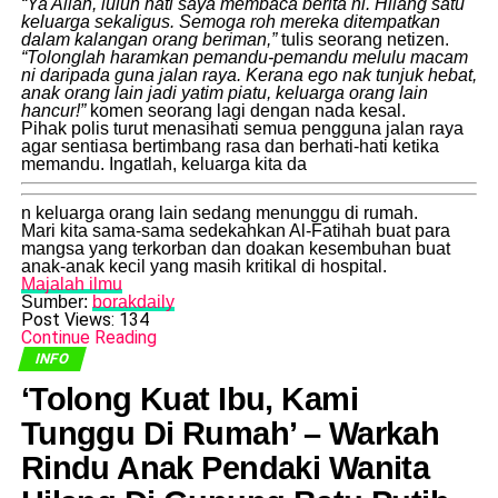
“Ya Allah, luluh hati saya membaca berita ni. Hilang satu
keluarga sekaligus. Semoga roh mereka ditempatkan
dalam kalangan orang beriman,”
tulis seorang netizen.
“Tolonglah haramkan pemandu-pemandu melulu macam
ni daripada guna jalan raya. Kerana ego nak tunjuk hebat,
anak orang lain jadi yatim piatu, keluarga orang lain
hancur!”
komen seorang lagi dengan nada kesal.
​Pihak polis turut menasihati semua pengguna jalan raya
agar sentiasa bertimbang rasa dan berhati-hati ketika
memandu. Ingatlah, keluarga kita da
n keluarga orang lain sedang menunggu di rumah.
​Mari kita sama-sama sedekahkan Al-Fatihah buat para
mangsa yang terkorban dan doakan kesembuhan buat
anak-anak kecil yang masih kritikal di hospital.
Majalah ilmu
Sumber:
borakdaily
Post Views:
134
Continue Reading
INFO
​‘Tolong Kuat Ibu, Kami
Tunggu Di Rumah’ – Warkah
Rindu Anak Pendaki Wanita