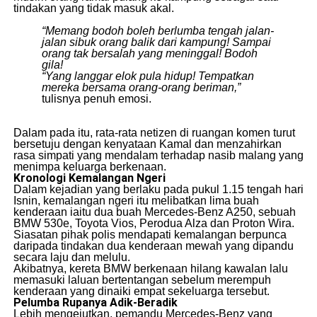
tindakan yang tidak masuk akal.
“Memang bodoh boleh berlumba tengah jalan-
jalan sibuk orang balik dari kampung! Sampai
orang tak bersalah yang meninggal! Bodoh
gila!
“Yang langgar elok pula hidup! Tempatkan
mereka bersama orang-orang beriman,”
tulisnya penuh emosi.
​Dalam pada itu, rata-rata netizen di ruangan komen turut
bersetuju dengan kenyataan Kamal dan menzahirkan
rasa simpati yang mendalam terhadap nasib malang yang
menimpa keluarga berkenaan.
Kronologi Kemalangan Ngeri
​Dalam kejadian yang berlaku pada pukul 1.15 tengah hari
Isnin, kemalangan ngeri itu melibatkan lima buah
kenderaan iaitu dua buah Mercedes-Benz A250, sebuah
BMW 530e, Toyota Vios, Perodua Alza dan Proton Wira.
​Siasatan pihak polis mendapati kemalangan berpunca
daripada tindakan dua kenderaan mewah yang dipandu
secara laju dan melulu.
​Akibatnya, kereta BMW berkenaan hilang kawalan lalu
memasuki laluan bertentangan sebelum merempuh
kenderaan yang dinaiki empat sekeluarga tersebut.
Pelumba Rupanya Adik-Beradik
​Lebih mengejutkan, pemandu Mercedes-Benz yang