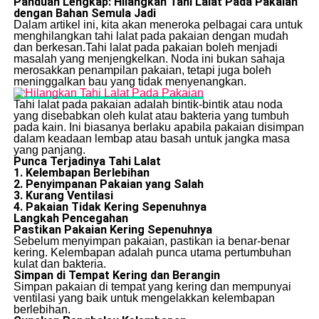
Panduan Lengkap: Hilangkan Tahi Lalat Pada Pakaian
dengan Bahan Semula Jadi
Dalam artikel ini, kita akan meneroka pelbagai cara untuk
menghilangkan tahi lalat pada pakaian dengan mudah
dan berkesan.Tahi lalat pada pakaian boleh menjadi
masalah yang menjengkelkan. Noda ini bukan sahaja
merosakkan penampilan pakaian, tetapi juga boleh
meninggalkan bau yang tidak menyenangkan.
Tahi lalat pada pakaian adalah bintik-bintik atau noda
yang disebabkan oleh kulat atau bakteria yang tumbuh
pada kain. Ini biasanya berlaku apabila pakaian disimpan
dalam keadaan lembap atau basah untuk jangka masa
yang panjang.
Punca Terjadinya Tahi Lalat
1. Kelembapan Berlebihan
2. Penyimpanan Pakaian yang Salah
3. Kurang Ventilasi
4. Pakaian Tidak Kering Sepenuhnya
Langkah Pencegahan
Pastikan Pakaian Kering Sepenuhnya
Sebelum menyimpan pakaian, pastikan ia benar-benar
kering. Kelembapan adalah punca utama pertumbuhan
kulat dan bakteria.
Simpan di Tempat Kering dan Berangin
Simpan pakaian di tempat yang kering dan mempunyai
ventilasi yang baik untuk mengelakkan kelembapan
berlebihan.