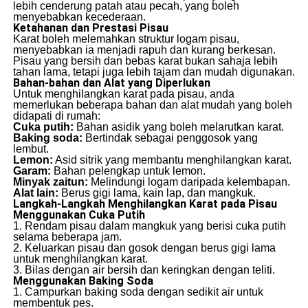
lebih cenderung patah atau pecah, yang boleh
menyebabkan kecederaan.
Ketahanan dan Prestasi Pisau
Karat boleh melemahkan struktur logam pisau,
menyebabkan ia menjadi rapuh dan kurang berkesan.
Pisau yang bersih dan bebas karat bukan sahaja lebih
tahan lama, tetapi juga lebih tajam dan mudah digunakan.
Bahan-bahan dan Alat yang Diperlukan
Untuk menghilangkan karat pada pisau, anda
memerlukan beberapa bahan dan alat mudah yang boleh
didapati di rumah:
Cuka putih:
Bahan asidik yang boleh melarutkan karat.
Baking soda:
Bertindak sebagai penggosok yang
lembut.
Lemon:
Asid sitrik yang membantu menghilangkan karat.
Garam:
Bahan pelengkap untuk lemon.
Minyak zaitun:
Melindungi logam daripada kelembapan.
Alat lain:
Berus gigi lama, kain lap, dan mangkuk.
Langkah-Langkah Menghilangkan Karat pada Pisau
Menggunakan Cuka Putih
1. Rendam pisau dalam mangkuk yang berisi cuka putih
selama beberapa jam.
2. Keluarkan pisau dan gosok dengan berus gigi lama
untuk menghilangkan karat.
3. Bilas dengan air bersih dan keringkan dengan teliti.
Menggunakan Baking Soda
1. Campurkan baking soda dengan sedikit air untuk
membentuk pes.