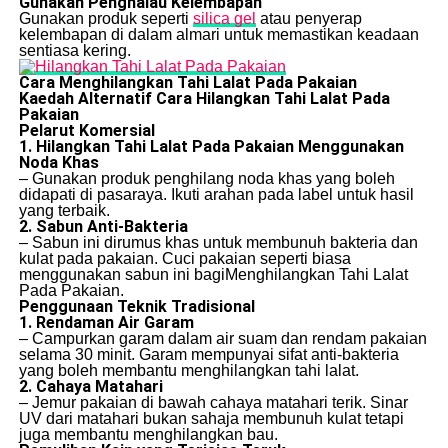
Gunakan Penghalau Kelembapan
Gunakan produk seperti
silica gel
atau penyerap
kelembapan di dalam almari untuk memastikan keadaan
sentiasa kering.
Cara Menghilangkan Tahi Lalat Pada Pakaian
Kaedah Alternatif Cara Hilangkan Tahi Lalat Pada
Pakaian
Pelarut Komersial
1. Hilangkan Tahi Lalat Pada Pakaian Menggunakan
Noda Khas
– Gunakan produk penghilang noda khas yang boleh
didapati di pasaraya. Ikuti arahan pada label untuk hasil
yang terbaik.
2. Sabun Anti-Bakteria
– Sabun ini dirumus khas untuk membunuh bakteria dan
kulat pada pakaian. Cuci pakaian seperti biasa
menggunakan sabun ini bagiMenghilangkan Tahi Lalat
Pada Pakaian.
Penggunaan Teknik Tradisional
1. Rendaman Air Garam
– Campurkan garam dalam air suam dan rendam pakaian
selama 30 minit. Garam mempunyai sifat anti-bakteria
yang boleh membantu menghilangkan tahi lalat.
2. Cahaya Matahari
– Jemur pakaian di bawah cahaya matahari terik. Sinar
UV dari matahari bukan sahaja membunuh kulat tetapi
juga membantu menghilangkan bau.