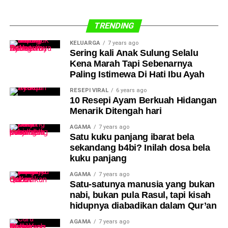
TRENDING
KELUARGA
7 years ago
Sering kali Anak Sulung Selalu
Kena Marah Tapi Sebenarnya
Paling Istimewa Di Hati Ibu Ayah
RESEPI VIRAL
6 years ago
10 Resepi Ayam Berkuah Hidangan
Menarik Ditengah hari
AGAMA
7 years ago
Satu kuku panjang ibarat bela
sekandang b4bi? Inilah dosa bela
kuku panjang
AGAMA
7 years ago
Satu-satunya manusia yang bukan
nabi, bukan pula Rasul, tapi kisah
hidupnya diabadikan dalam Qur’an
AGAMA
7 years ago