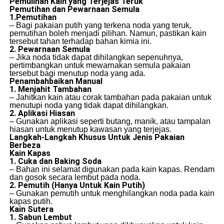
Pemulihan Kain yang Terjejas Teruk
Pemutihan dan Pewarnaan Semula
1.Pemutihan
– Bagi pakaian putih yang terkena noda yang teruk,
pemutihan boleh menjadi pilihan. Namun, pastikan kain
tersebut tahan terhadap bahan kimia ini.
2. Pewarnaan Semula
– Jika noda tidak dapat dihilangkan sepenuhnya,
pertimbangkan untuk mewarnakan semula pakaian
tersebut bagi menutup noda yang ada.
Penambahbaikan Manual
1. Menjahit Tambahan
– Jahitkan kain atau corak tambahan pada pakaian untuk
menutupi noda yang tidak dapat dihilangkan.
2. Aplikasi Hiasan
– Gunakan aplikasi seperti butang, manik, atau tampalan
hiasan untuk menutup kawasan yang terjejas.
Langkah-Langkah Khusus Untuk Jenis Pakaian
Berbeza
Kain Kapas
1. Cuka dan Baking Soda
– Bahan ini selamat digunakan pada kain kapas. Rendam
dan gosok secara lembut pada noda.
2. Pemutih (Hanya Untuk Kain Putih)
– Gunakan pemutih untuk menghilangkan noda pada kain
kapas putih.
Kain Sutera
1. Sabun Lembut