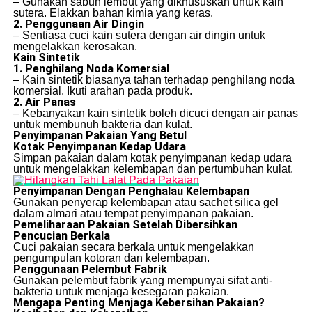
– Gunakan sabun lembut yang dikhususkan untuk kain
sutera. Elakkan bahan kimia yang keras.
2. Penggunaan Air Dingin
– Sentiasa cuci kain sutera dengan air dingin untuk
mengelakkan kerosakan.
Kain Sintetik
1. Penghilang Noda Komersial
– Kain sintetik biasanya tahan terhadap penghilang noda
komersial. Ikuti arahan pada produk.
2. Air Panas
– Kebanyakan kain sintetik boleh dicuci dengan air panas
untuk membunuh bakteria dan kulat.
Penyimpanan Pakaian Yang Betul
Kotak Penyimpanan Kedap Udara
Simpan pakaian dalam kotak penyimpanan kedap udara
untuk mengelakkan kelembapan dan pertumbuhan kulat.
Penyimpanan Dengan Penghalau Kelembapan
Gunakan penyerap kelembapan atau sachet silica gel
dalam almari atau tempat penyimpanan pakaian.
Pemeliharaan Pakaian Setelah Dibersihkan
Pencucian Berkala
Cuci pakaian secara berkala untuk mengelakkan
pengumpulan kotoran dan kelembapan.
Penggunaan Pelembut Fabrik
Gunakan pelembut fabrik yang mempunyai sifat anti-
bakteria untuk menjaga kesegaran pakaian.
Mengapa Penting Menjaga Kebersihan Pakaian?