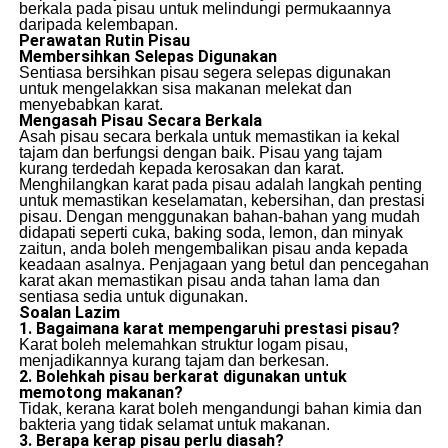
berkala pada pisau untuk melindungi permukaannya
daripada kelembapan.
Perawatan Rutin Pisau
Membersihkan Selepas Digunakan
Sentiasa bersihkan pisau segera selepas digunakan
untuk mengelakkan sisa makanan melekat dan
menyebabkan karat.
Mengasah Pisau Secara Berkala
Asah pisau secara berkala untuk memastikan ia kekal
tajam dan berfungsi dengan baik. Pisau yang tajam
kurang terdedah kepada kerosakan dan karat.
Menghilangkan karat pada pisau adalah langkah penting
untuk memastikan keselamatan, kebersihan, dan prestasi
pisau. Dengan menggunakan bahan-bahan yang mudah
didapati seperti cuka, baking soda, lemon, dan minyak
zaitun, anda boleh mengembalikan pisau anda kepada
keadaan asalnya. Penjagaan yang betul dan pencegahan
karat akan memastikan pisau anda tahan lama dan
sentiasa sedia untuk digunakan.
Soalan Lazim
1. Bagaimana karat mempengaruhi prestasi pisau?
Karat boleh melemahkan struktur logam pisau,
menjadikannya kurang tajam dan berkesan.
2. Bolehkah pisau berkarat digunakan untuk
memotong makanan?
Tidak, kerana karat boleh mengandungi bahan kimia dan
bakteria yang tidak selamat untuk makanan.
3. Berapa kerap pisau perlu diasah?