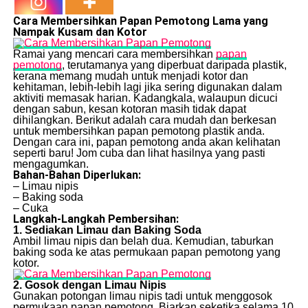
Cara Membersihkan Papan Pemotong Lama yang
Nampak Kusam dan Kotor
Ramai yang mencari cara membersihkan
papan
pemotong
, terutamanya yang diperbuat daripada plastik,
kerana memang mudah untuk menjadi kotor dan
kehitaman, lebih-lebih lagi jika sering digunakan dalam
aktiviti memasak harian. Kadangkala, walaupun dicuci
dengan sabun, kesan kotoran masih tidak dapat
dihilangkan. Berikut adalah cara mudah dan berkesan
untuk membersihkan papan pemotong plastik anda.
Dengan cara ini, papan pemotong anda akan kelihatan
seperti baru! Jom cuba dan lihat hasilnya yang pasti
mengagumkan.
Bahan-Bahan Diperlukan:
– Limau nipis
– Baking soda
– Cuka
Langkah-Langkah Pembersihan:
1. Sediakan Limau dan Baking Soda
Ambil limau nipis dan belah dua. Kemudian, taburkan
baking soda ke atas permukaan papan pemotong yang
kotor.
2. Gosok dengan Limau Nipis
Gunakan potongan limau nipis tadi untuk menggosok
permukaan papan pemotong. Biarkan seketika selama 10