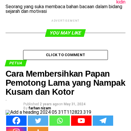
kidin
Seorang yang suka membaca bahan bacaan dalam bidang
sejarah dan motivasi
ADVERTISEMENT
YOU MAY LIKE
CLICK TO COMMENT
PETUA
Cara Membersihkan Papan
Pemotong Lama yang Nampak
Kusam dan Kotor
Published
2 years ago
on
May 31, 2024
By
farhan nizam