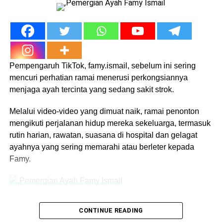
kes remaja curi duit masjid
yang semakin
membimbangkan, malah ada juga yang mengaitkannya
dengan kemerosotan nilai dalam kalangan generasi
muda.
“Masjid sepatutnya jadi tempat paling selamat, bukan
Pempengaruh TikTok, famy.ismail, sebelum ini sering
sasaran jenayah,” tulis seorang pengguna.
mencuri perhatian ramai menerusi perkongsiannya
menjaga ayah tercinta yang sedang sakit strok.
Isu Sosial Remaja Malaysia
Melalui video-video yang dimuat naik, ramai penonton
Kembali Dipersoal
mengikuti perjalanan hidup mereka sekeluarga, termasuk
Kejadian ini sekali lagi membuka perbincangan tentang
rutin harian, rawatan, suasana di hospital dan gelagat
isu sosial remaja Malaysia
, termasuk peranan keluarga,
ayahnya yang sering memarahi atau berleter kepada
pendidikan dan masyarakat dalam membentuk sahsiah
Famy.
generasi muda.
Walaupun ada yang menuntut tindakan tegas, terdapat
Walaupun sering dimarahi, Famy tetap sabar melayan
juga pandangan yang mencadangkan pendekatan
CONTINUE READING
kerenah ayahnya. Malah, hubungan mereka membuatkan
mendidik dan membimbing agar remaja tidak terus