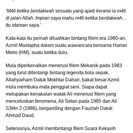
‘M4ti ketika berdakwah sesuatu yang ajaib kerana ia m4ti
di jalan Allah. Impian saya mahu m4ti ketika berdakwah…
Itu idaman saya.
’
Kata-kata itu pernah diluahkan bintang filem era 1980-an,
Azmil Mustapha dalam suatu wawancara bersama Harian
Metro (HM), suatu ketika dulu.
Mula diperkenalkan menerusi filem Mekanik pada 1983
yang turut dibintangi bintang legenda bola sepak,
Allahyarham Datuk Mokhtar Dahari, bakat besar Azmil
mula membuka mata penggiat seni. Siapa dapat
melupakan kenakalan watak Ali menerusi filem yang
mencetuskan fenomena, Ali Setan pada 1985 dan Ali
S3t4n 2 (1986), berganding dengan Fauziah Datuk
Ahmad Daud.
Seterusnya, Azmil membintangi filem Suara Kekasih