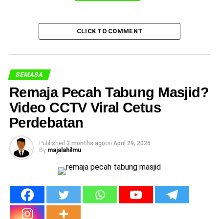
CLICK TO COMMENT
SEMASA
Remaja Pecah Tabung Masjid?
Video CCTV Viral Cetus
Perdebatan
Published
3 months ago
on
April 29, 2026
By
majalahilmu