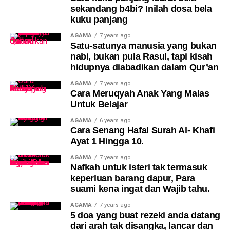
sekandang b4bi? Inilah dosa bela
kuku panjang
Perkongsian kejadian ini mengundang rasa risau dan
simpati dalam kalangan netizen yang turut mendoakan
AGAMA
7 years ago
Satu-satunya manusia yang bukan
agar mangsa segera ditemui.
nabi, bukan pula Rasul, tapi kisah
hidupnya diabadikan dalam Qur’an
Baca lagi :
Kanak-Kanak 4 Tahun Maut, Kereta Dipandu
Datuk Terbalik Di Manjoi – Majalah Ilmu
AGAMA
7 years ago
Cara Meruqyah Anak Yang Malas
Untuk Belajar
AGAMA
6 years ago
Cara Senang Hafal Surah Al- Khafi
Ayat 1 Hingga 10.
AGAMA
7 years ago
Nafkah untuk isteri tak termasuk
keperluan barang dapur, Para
Ramai pengikut mengakui mereka terkejut apabila
suami kena ingat dan Wajib tahu.
melihat perkongsian ucapan Al-Fatihah dan berita
AGAMA
7 years ago
mengenai pemergian ayah Famy.
5 doa yang buat rezeki anda datang
dari arah tak disangka, lancar dan
Ada yang mengatakan mereka baru sahaja melihat video-