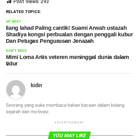
Post Views:
293
RELATED TOPICS:
UP NEXT
liang lahad Paling cantik! Suami Arwah ustazah
Shadiya kongsi perbualan dengan penggali kubur
Dan Petug̷as Pengur̷us̷an Jenaz̷ah
DON'T MISS
Mimi Loma Art̷is veteren men̷ingg̷al duni̷a dal̷am
t̷idur
kidin
Seorang yang suka membaca bahan bacaan dalam bidang
sejarah dan motivasi
ADVERTISEMENT
YOU MAY LIKE