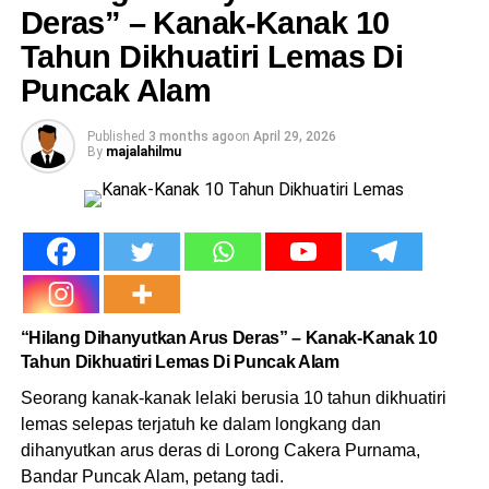
Deras” – Kanak-Kanak 10
mencurigakan. Video itu kemudian tersebar luas dan
menjadi antara
video viral masjid Malaysia
yang hangat
Tahun Dikhuatiri Lemas Di
diperkatakan.
Puncak Alam
Published
3 months ago
on
April 29, 2026
By
majalahilmu
“Hilang Dihanyutkan Arus Deras” – Kanak-Kanak 10
Tahun Dikhuatiri Lemas Di Puncak Alam
Seorang kanak-kanak lelaki berusia 10 tahun dikhuatiri
lemas selepas terjatuh ke dalam longkang dan
dihanyutkan arus deras di Lorong Cakera Purnama,
Bandar Puncak Alam, petang tadi.