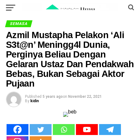
SEMASA
Azmil Mustapha Pelakon ‘Ali
S3t@n’ Meningg4l Dunia,
Perginya Beliau Dengan
Gelaran Ustaz Dan Pendakwah
Bebas, Bukan Sebagai Aktor
Pujaan
Published
5 years ago
on
November 22, 2021
By
kidin