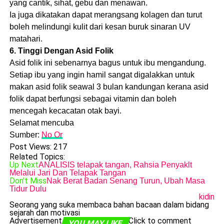
yang cantik, sihat, gebu dan menawan.
Ia juga dikatakan dapat merangsang kolagen dan turut
boleh melindungi kulit dari kesan buruk sinaran UV
matahari.
6. Tinggi Dengan Asid Folik
Asid folik ini sebenarnya bagus untuk ibu mengandung.
Setiap ibu yang ingin hamil sangat digalakkan untuk
makan asid folik seawal 3 bulan kandungan kerana asid
folik dapat berfungsi sebagai vitamin dan boleh
mencegah kecacatan otak bayi.
Selamat mencuba
Sumber:
No Or
Post Views:
217
Related Topics:
Up Next
ANALISIS telapak tangan, Rahsia Penyaklt
Melalui Jari Dan Telapak Tangan
Don't Miss
Nak Berat Badan Senang Turun, Ubah Masa
Tidur Dulu
kidin
Seorang yang suka membaca bahan bacaan dalam bidang
sejarah dan motivasi
Advertisement
Click to comment
YOU MAY LIKE