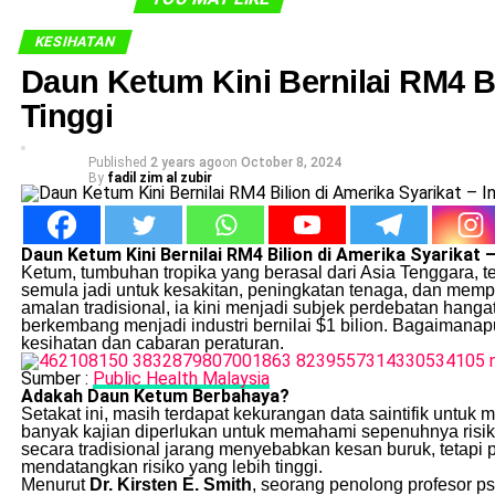
KESIHATAN
Daun Ketum Kini Bernilai RM4 Bil
Tinggi
Published
2 years ago
on
October 8, 2024
By
fadil zim al zubir
Daun Ketum Kini Bernilai RM4 Bilion di Amerika Syarikat – 
Ketum, tumbuhan tropika yang berasal dari Asia Tenggara,
semula jadi untuk kesakitan, peningkatan tenaga, dan memp
amalan tradisional, ia kini menjadi subjek perdebatan han
berkembang menjadi industri bernilai $1 bilion. Bagaimanap
kesihatan dan cabaran peraturan.
Sumber :
Public Health Malaysia
Adakah Daun Ketum Berbahaya?
Setakat ini, masih terdapat kekurangan data saintifik untu
banyak kajian diperlukan untuk memahami sepenuhnya risi
secara tradisional jarang menyebabkan kesan buruk, tetap
mendatangkan risiko yang lebih tinggi.
Menurut
Dr. Kirsten E. Smith
, seorang penolong profesor psi