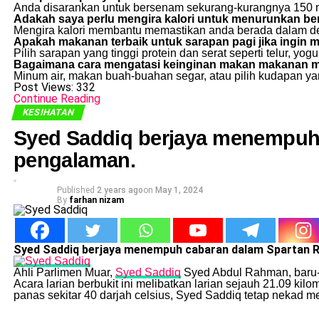
Anda disarankan untuk bersenam sekurang-kurangnya 150 mi
Adakah saya perlu mengira kalori untuk menurunkan be
Mengira kalori membantu memastikan anda berada dalam defi
Apakah makanan terbaik untuk sarapan pagi jika ingin
Pilih sarapan yang tinggi protein dan serat seperti telur, yogur
Bagaimana cara mengatasi keinginan makan makanan 
Minum air, makan buah-buahan segar, atau pilih kudapan y
Post Views:
332
Continue Reading
KESIHATAN
Syed Saddiq berjaya menempuh 
pengalaman.
Published
2 years ago
on
May 1, 2024
By
farhan nizam
Syed Saddiq berjaya menempuh cabaran dalam Spartan R
Ahli Parlimen Muar,
Syed Saddiq
Syed Abdul Rahman, baru-b
Acara larian berbukit ini melibatkan larian sejauh 21.09 k
panas sekitar 40 darjah celsius, Syed Saddiq tetap nekad