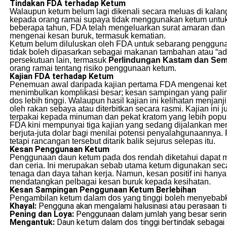
Tindakan FDA terhadap Ketum
Walaupun ketum belum lagi dikenali secara meluas di ka
kepada orang ramai supaya tidak menggunakan ketum untuk
beberapa tahun, FDA telah mengeluarkan surat amaran dan 
mengenai kesan buruk, termasuk kematian.
Ketum belum diluluskan oleh FDA untuk sebarang pengguna
tidak boleh dipasarkan sebagai makanan tambahan atau “a
persekutuan lain, termasuk
Perlindungan Kastam dan Se
orang ramai tentang risiko penggunaan ketum.
Kajian FDA terhadap Ketum
Penemuan awal daripada kajian pertama FDA mengenai ketu
menimbulkan komplikasi besar; kesan sampingan yang palin
dos lebih tinggi. Walaupun hasil kajian ini kelihatan menjanj
oleh rakan sebaya atau diterbitkan secara rasmi. Kajian in
terpakai kepada minuman dan pekat kratom yang lebih popul
FDA kini mempunyai tiga kajian yang sedang dijalankan 
berjuta-juta dolar bagi menilai potensi penyalahgunaanny
tetapi rancangan tersebut ditarik balik sejurus selepas itu.
Kesan Penggunaan Ketum
Penggunaan daun ketum pada dos rendah diketahui dapat m
dan ceria. Ini merupakan sebab utama ketum digunakan secar
tenaga dan daya tahan kerja. Namun, kesan positif ini hany
mendatangkan pelbagai kesan buruk kepada kesihatan.
Kesan Sampingan Penggunaan Ketum Berlebihan
Pengambilan ketum dalam dos yang tinggi boleh menyebabka
Khayal:
Pengguna akan mengalami halusinasi atau perasaan ti
Pening dan Loya:
Penggunaan dalam jumlah yang besar sering
Mengantuk:
Daun ketum dalam dos tinggi bertindak sebagai 