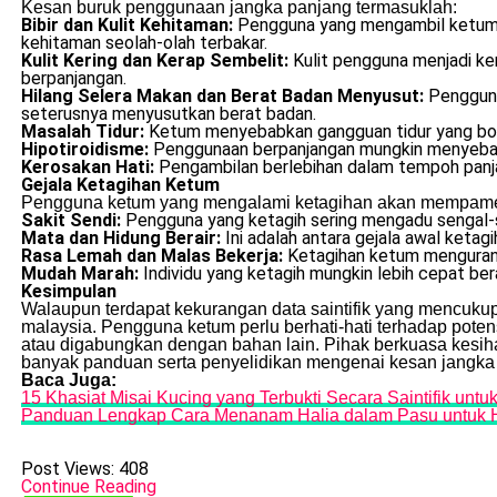
Kesan buruk penggunaan jangka panjang termasuklah:
Bibir dan Kulit Kehitaman:
Pengguna yang mengambil ketum se
kehitaman seolah-olah terbakar.
Kulit Kering dan Kerap Sembelit:
Kulit pengguna menjadi ke
berpanjangan.
Hilang Selera Makan dan Berat Badan Menyusut:
Pengguna
seterusnya menyusutkan berat badan.
Masalah Tidur:
Ketum menyebabkan gangguan tidur yang bol
Hipotiroidisme:
Penggunaan berpanjangan mungkin menyebabk
Kerosakan Hati:
Pengambilan berlebihan dalam tempoh panjan
Gejala Ketagihan Ketum
Pengguna ketum yang mengalami ketagihan akan mempamerk
Sakit Sendi:
Pengguna yang ketagih sering mengadu sengal-s
Mata dan Hidung Berair:
Ini adalah antara gejala awal keta
Rasa Lemah dan Malas Bekerja:
Ketagihan ketum mengurang
Mudah Marah:
Individu yang ketagih mungkin lebih cepat be
Kesimpulan
Walaupun terdapat kekurangan data saintifik yang mencukup
malaysia. Pengguna ketum perlu berhati-hati terhadap potens
atau digabungkan dengan bahan lain. Pihak berkuasa kesi
banyak panduan serta penyelidikan mengenai kesan jangka
Baca Juga:
15 Khasiat Misai Kucing yang Terbukti Secara Saintifik unt
Panduan Lengkap Cara Menanam Halia dalam Pasu untuk 
Post Views:
408
Continue Reading