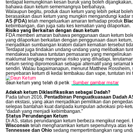
terdapat kemungkinan kesan buruk yang boleh dijangkakan
bahawa daun ketum sememangnya berbahaya.
Walaupun begitu, produk daun ketum yang lebih pekat boleh 
berasaskan daun ketum yang mungkin mengandungi kadar seba
AS (FDA)
telah mengeluarkan amaran terhadap produk
Bla
kebimbangan, dan juga satu kes kematian yang dilaporkan.
Risiko yang Berkaitan dengan daun ketum
FDA memberi amaran bahawa penggunaan daun ketum boleh 
yang dilaporkan berkaitan dengan penggunaan daun ketum, 
menjadikan sumbangan kratom dalam kematian tersebut tidak
Terdapat juga tindakan undang-undang yang melibatkan tuntu
mendakwa bahawa tuntutan pemasaran yang mengelirukan d
maklumat lengkap mengenai risiko yang dihadapi, terutaman
Ketum sering dipromosikan sebagai alternatif yang selamat
sendiri. Walau bagaimanapun, menurut Matthew Rossheim, se
penyebaran ketum di kedai tembakau dan vape, tuntutan ini 
daun ketum yang telah di petik :
Sumber gambar mstar
Adakah ketum Diklasifikasikan sebagai Dadah?
Pada tahun 2016,
Pentadbiran Penguatkuasaan Dadah A
dan ekstasi, yang akan menjadikan pemilikan dan pengeda
selepas bantahan kuat daripada kumpulan advokasi pro-ket
“dadah yang menjadi kebimbangan.”
Status Perundangan Ketum
Di AS, status perundangan ketum berbeza mengikut negeri. 
Wisconsin
telah mengharamkan ketum sepenuhnya atas kebi
Tennessee dan Ohio
sedang mempertimbangkan rang unda