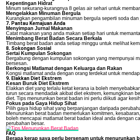
Kepentingan Hidrat
Minum sekurang-kurangnya 8 gelas air sehari untuk memban
Mengelakkan Minuman Bergula
Kurangkan pengambilan minuman bergula seperti soda dan j
7. Pantau Kemajuan Anda
Menyimpan Jurnal Makanan
Catat makanan yang anda makan setiap hari untuk memanta
Menimbang Berat Badan Secara Berkala
Timbang berat badan anda setiap minggu untuk melihat kem
8. Sokongan Sosial
Sertai Kumpulan Sokongan
Bergabung dengan kumpulan sokongan yang mempunyai matl
bersesan.
Berkongsi Matlamat dengan Keluarga dan Rakan
Kongsi matlamat anda dengan orang terdekat untuk menda
9. Elakkan Diet Ekstrem
Kesan Buruk Diet Ekstrem
Elakkan diet yang terlalu ketat kerana ia boleh menyebabkan
turun secara mendadak akibat diet ekstrem, kemungkinan b
diet. Tips menurunkan berat badan ini perlu diikuti agar kes
Fokus pada Gaya Hidup Sihat
Pilih gaya hidup sihat yang berpanjangan daripada perubaha
Menurunkan berat badan memerlukan komitmen, kesabaran, da
boleh mencapai matlamat berat badan ideal anda dengan ca
perubahan besar.
FAQ
Berapa kerap saya perlu bersenam untuk menurunkan b