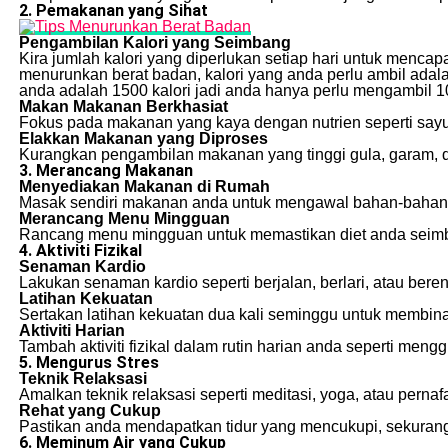
2. Pemakanan yang Sihat
Pengambilan Kalori yang Seimbang
Kira jumlah kalori yang diperlukan setiap hari untuk mencapa
menurunkan berat badan, kalori yang anda perlu ambil adalah
anda adalah 1500 kalori jadi anda hanya perlu mengambil 1
Makan Makanan Berkhasiat
Fokus pada makanan yang kaya dengan nutrien seperti sayur
Elakkan Makanan yang Diproses
Kurangkan pengambilan makanan yang tinggi gula, garam, 
3. Merancang Makanan
Menyediakan Makanan di Rumah
Masak sendiri makanan anda untuk mengawal bahan-bahan 
Merancang Menu Mingguan
Rancang menu mingguan untuk memastikan diet anda seimb
4. Aktiviti Fizikal
Senaman Kardio
Lakukan senaman kardio seperti berjalan, berlari, atau ber
Latihan Kekuatan
Sertakan latihan kekuatan dua kali seminggu untuk membin
Aktiviti Harian
Tambah aktiviti fizikal dalam rutin harian anda seperti meng
5. Mengurus Stres
Teknik Relaksasi
Amalkan teknik relaksasi seperti meditasi, yoga, atau perna
Rehat yang Cukup
Pastikan anda mendapatkan tidur yang mencukupi, sekurang
6. Meminum Air yang Cukup