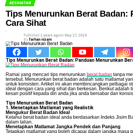
KESIHATAN
Tips Menurunkan Berat Badan:
Cara Sihat
Published
2 years ago
on
May 27, 2024
By
farhan nizam
Tips Menurunkan Berat Badan: Panduan Menurunkan Bera
Ramai yang mencari tips menurunkan
berat badan
tanpa men
tersebut. Menurunkan berat badan adalah satu matlamat yang
untuk konsisten. Artikel ini akan membincangkan pelbagai 
ideal dengan cara yang sihat dan berkesan. Berikut adala
kesan positif kepada diri anda jika anda bersabar dan konsis
Tips Menurunkan Berat Badan
1. Menetapkan Matlamat yang Realistik
Mengukur Berat Badan Ideal
Ketahui berat badan ideal anda berdasarkan Indeks Jisim 
dalam talian.
Menetapkan Matlamat Jangka Pendek dan Panjang
Tetapkan matlamat yang boleh dicapai dalam jangka masa 