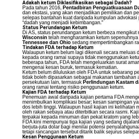
Adakah ketum Diklasifikasikan sebagai Dadah?
Pada tahun 2016,
Pentadbiran Penguatkuasaan D
dan ekstasi, yang akan menjadikan pemilikan dan 
selepas bantahan kuat daripada kumpulan advokasi 
“dadah yang menjadi kebimbangan.”
Status Perundangan Ketum
Di AS, status perundangan ketum berbeza mengikut n
Wisconsin
telah mengharamkan ketum sepenuhnya at
Tennessee dan Ohio
sedang mempertimbangkan ra
Tindakan FDA terhadap Ketum
Walaupun ketum belum lagi dikenali secara meluas
kepada orang ramai supaya tidak menggunakan ketu
beberapa tahun, FDA telah mengeluarkan surat amar
mengenai kesan buruk, termasuk kematian.
Ketum belum diluluskan oleh FDA untuk sebarang p
tidak boleh dipasarkan sebagai makanan tambahan 
persekutuan lain, termasuk
Perlindungan Kastam 
orang ramai tentang risiko penggunaan ketum.
Kajian FDA terhadap Ketum
Penemuan awal daripada kajian pertama FDA mengen
menimbulkan komplikasi besar; kesan sampingan yan
dos lebih tinggi. Walaupun hasil kajian ini kelihatan
oleh rakan sebaya atau diterbitkan secara rasmi. Ka
terpakai kepada minuman dan pekat kratom yang lebi
FDA kini mempunyai tiga kajian yang sedang dija
berjuta-juta dolar bagi menilai potensi penyalahg
tetapi rancangan tersebut ditarik balik sejurus selepas
Kesan Penggunaan Ketum