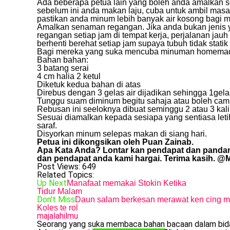
Ada beberapa petua lain yang boleh anda amalkan s
sebelum ini anda makan laju, cuba untuk ambil mas
pastikan anda minum lebih banyak air kosong bagi
Amalkan senaman regangan. Jika anda bukan jenis
regangan setiap jam di tempat kerja, perjalanan jauh
berhenti berehat setiap jam supaya tubuh tidak stat
Bagi mereka yang suka mencuba minuman homemade 
Bahan bahan:
3 batang serai
4 cm halia 2 ketul
Diketuk kedua bahan di atas
Direbus dengan 3 gelas air dijadikan sehingga 1gela
Tunggu suam diminum begitu sahaja atau boleh ca
Rebusan ini seeloknya dibuat seminggu 2 atau 3 kali
Sesuai diamalkan kepada sesiapa yang sentiasa letih 
saraf.
Disyorkan minum selepas makan di siang hari.
Petua ini dikongsikan oleh Puan Zainab.
Apa Kata Anda? Lontar kan pendapat dan panda
dan pendapat anda kami hargai. Terima kasih. @M
Post Views:
649
Related Topics:
Up Next
Manafaat memakai Stokin Ketika
Tidur Malam
Don't Miss
Daun salam berkesan merawat ken cing m
Koles te rol
majalahilmu
Seorang yang suka membaca bahan bacaan dalam bidan