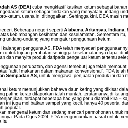
adah AS (DEA)
cuba mengklasifikasikan ketum sebagai bahan t
pengedaran ketum sebagai tindakan yang menyalahi undang-u
pro-ketum, usaha ini ditinggalkan. Sehingga kini, DEA masih
egeri. Beberapa negeri seperti
Alabama, Arkansas, Indiana, 
as kebimbangan kesihatan dan keselamatan. Sementara itu, ne
ng undang-undang yang mengatur penggunaan ketum.
 di kalangan pengguna AS, FDA telah menyedari penggunaann
m untuk tujuan perubatan sehingga keselamatannya dapat dini
an dan menyita produk daripada pengeluar ketum tertentu sel
enggunaan perubatan, dan agensi tersebut juga telah membua
atau “aditif makanan dalam makanan konvensional”. FDA telah
dan Sempadan AS
, untuk mengawal penjualan produk ini dan
ai ketum menunjukkan bahawa daun kering yang dikisar dalam
g paling kerap dilaporkan ialah muntah, terutamanya di kala
 menjanjikan, terdapat beberapa had yang perlu diambil kira – ka
jian ini juga melibatkan sampel yang kecil, hanya 40 peserta, 
h popular.
lankan mengenai ketum dan sedang mencari permohonan untuk
unaannya. Pada Ogos 2024, FDA mengumumkan hasrat untuk men
 itu.