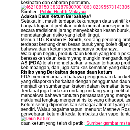
kesihatan dan cabaran peraturan.
Sumber :
Public Health Malaysia
Adakah Daun Ketum Berbahaya?
Setakat ini, masih terdapat kekurangan data saintif
banyak kajian diperlukan untuk memahami sepenuhn
secara tradisional jarang menyebabkan kesan buruk
mendatangkan risiko yang lebih tinggi.
Menurut
Dr. Kirsten E. Smith
, seorang penolong prof
terdapat kemungkinan kesan buruk yang boleh dija
bahawa daun ketum sememangnya berbahaya.
Walaupun begitu, produk daun ketum yang lebih pekat
berasaskan daun ketum yang mungkin mengandungi kad
AS (FDA)
telah mengeluarkan amaran terhadap pro
kebimbangan, dan juga satu kes kematian yang dilap
Risiko yang Berkaitan dengan daun ketum
FDA memberi amaran bahawa penggunaan daun ketum
yang dilaporkan berkaitan dengan penggunaan daun 
menjadikan sumbangan kratom dalam kematian tersebu
Terdapat juga tindakan undang-undang yang melibatka
mendakwa bahawa tuntutan pemasaran yang mengeli
maklumat lengkap mengenai risiko yang dihadapi, te
Ketum sering dipromosikan sebagai alternatif yang 
sendiri. Walau bagaimanapun, menurut Matthew Rossh
penyebaran ketum di kedai tembakau dan vape, tuntu
daun ketum yang telah di petik :
Sumber gambar msta