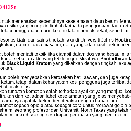
ik untuk menentukan sepenuhnya keselamatan daun ketum. Menuru
ya risiko yang mungkin timbul daripada penggunaan daun ke
, tetapi penggunaan daun ketum dalam bentuk pekat, seperti m
esor psikiatri dan sains tingkah laku di Universiti Johns Hopkin
ngkakan, namun pada masa ini, data yang ada masih belum me
 boleh menjadi toksik jika diambil dalam dos yang besar. Ini 
ar sebatian aktif yang lebih tinggi. Misalnya,
Pentadbiran 
duk
Black Liquid Kratom
yang dikaitkan dengan tingkah laku a
orkan.
 boleh menyebabkan kerosakan hati, sawan, dan juga ketagi
ketum, tetapi dalam kebanyakan kes, pengguna juga terlibat d
t tidak jelas.
n tuntutan kematian salah terhadap syarikat yang menjual ketu
rukan dan ketiadaan label keselamatan yang jelas menyebab
rutamanya apabila ketum berinteraksi dengan bahan lain.
selamat kepada opioid atau sebagai cara untuk merawat gejala
eim, seorang profesor dari Universiti North Texas yang telah
tan ini tidak disokong oleh kajian perubatan yang mencukupi.
r