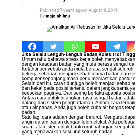
Published
7 years ago
on
August 9, 2019
By
majalahilmu
Jika Selalu Lenguh-Lenguh Badan,Koles trol Tinggi
Umum tahu bahawa stress kerja boleh menyebabkan t
dengan keadaan badan yang mula berasa sengal dan
Ketahui penyebab anda mula berasa sengal seluruh b
bekerja seharian menjadi sebab utama badan dan se
komputer sepanjang masa perlu memastikan postur du
Selain dari itu, cara tidur juga boleh menjadi sebab
dan kekal pada posisi tertentu dalam jangka sama y
keesokan paginya. Dan sering berlaku apabila posisi 
Antara cara untuk hilangkan rasa sengal badan ada
datang dari sistem penghadaman. Antara cara terbai
atau air panas. Anda juga boleh cuba air bergas tet
badan.
Satu lagi cara adalah dengan berurut. Mengurut da
angin dalam badan dengan lebih efektif. Ada pelbag
suami atau isteri untuk bantu urut bahagian sengal a
yang menawarkan sesi urut seluruh badan.