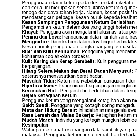
Penggunaan daun ketum pada dos rendah diketahui 
dan ceria. Ini merupakan sebab utama ketum digunaka
tenaga dan daya tahan kerja. Namun, kesan positif i
mendatangkan pelbagai kesan buruk kepada kesihat
Kesan Sampingan Penggunaan Ketum Berlebihan
Pengambilan ketum dalam dos yang tinggi boleh men
Khayal:
Pengguna akan mengalami halusinasi atau pera
Pening dan Loya:
Penggunaan dalam jumlah yang besar
Mengantuk:
Daun ketum dalam dos tinggi bertindak 
Kesan buruk penggunaan jangka panjang termasukl
Bibir dan Kulit Kehitaman:
Pengguna yang mengambil k
kehitaman seolah-olah terbakar.
Kulit Kering dan Kerap Sembelit:
Kulit pengguna men
berpanjangan.
Hilang Selera Makan dan Berat Badan Menyusut:
P
seterusnya menyusutkan berat badan.
Masalah Tidur:
Ketum menyebabkan gangguan tidur y
Hipotiroidisme:
Penggunaan berpanjangan mungkin me
Kerosakan Hati:
Pengambilan berlebihan dalam tempo
Gejala Ketagihan Ketum
Pengguna ketum yang mengalami ketagihan akan me
Sakit Sendi:
Pengguna yang ketagih sering mengadu s
Mata dan Hidung Berair:
Ini adalah antara gejala aw
Rasa Lemah dan Malas Bekerja:
Ketagihan ketum me
Mudah Marah:
Individu yang ketagih mungkin lebih c
Kesimpulan
Walaupun terdapat kekurangan data saintifik yang m
malaysia. Pengguna ketum perlu berhati-hati terhada