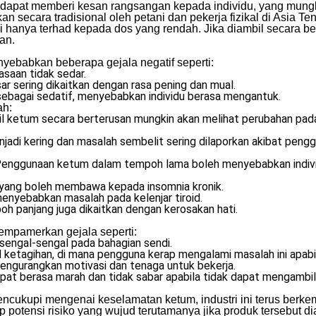
dapat memberi kesan rangsangan kepada individu, yang mungk
n secara tradisional oleh petani dan pekerja fizikal di Asia T
ni hanya terhad kepada dos yang rendah. Jika diambil secara b
an.
yebabkan beberapa gejala negatif seperti:
saan tidak sedar.
 sering dikaitkan dengan rasa pening dan mual.
sebagai sedatif, menyebabkan individu berasa mengantuk.
ah:
etum secara berterusan mungkin akan melihat perubahan pada k
jadi kering dan masalah sembelit sering dilaporkan akibat pen
enggunaan ketum dalam tempoh lama boleh menyebabkan individ
ang boleh membawa kepada insomnia kronik.
nyebabkan masalah pada kelenjar tiroid.
h panjang juga dikaitkan dengan kerosakan hati.
mpamerkan gejala seperti:
engal-sengal pada bahagian sendi.
al ketagihan, di mana pengguna kerap mengalami masalah ini apab
ngurangkan motivasi dan tenaga untuk bekerja.
epat berasa marah dan tidak sabar apabila tidak dapat mengambi
encukupi mengenai keselamatan ketum, industri ini terus berke
p potensi risiko yang wujud terutamanya jika produk tersebut d