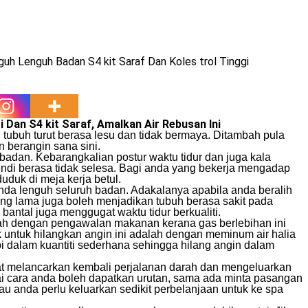
 Dan S4 kit Saraf, Amalkan Air Rebusan Ini
ubuh turut berasa lesu dan tidak bermaya. Ditambah pula
 berangin sana sini.
adan. Kebarangkalian postur waktu tidur dan juga kala
ndi berasa tidak selesa. Bagi anda yang bekerja mengadap
duk di meja kerja betul.
 anda lenguh seluruh badan. Adakalanya apabila anda beralih
ang lama juga boleh menjadikan tubuh berasa sakit pada
bantal juga menggugat waktu tidur berkualiti.
lah dengan pengawalan makanan kerana gas berlebihan ini
k untuk hilangkan angin ini adalah dengan meminum air halia
api dalam kuantiti sederhana sehingga hilang angin dalam
pat melancarkan kembali perjalanan darah dan mengeluarkan
ai cara anda boleh dapatkan urutan, sama ada minta pasangan
tau anda perlu keluarkan sedikit perbelanjaan untuk ke spa