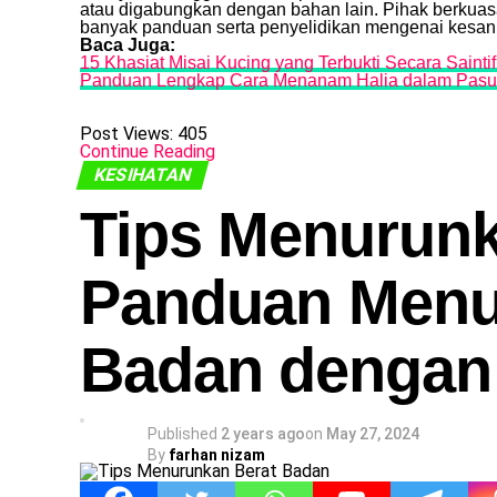
atau digabungkan dengan bahan lain. Pihak berkua
banyak panduan serta penyelidikan mengenai kesan
Baca Juga:
15 Khasiat Misai Kucing yang Terbukti Secara Sainti
Panduan Lengkap Cara Menanam Halia dalam Pasu
Post Views:
405
Continue Reading
KESIHATAN
Tips Menurunk
Panduan Menu
Badan dengan 
Published
2 years ago
on
May 27, 2024
By
farhan nizam