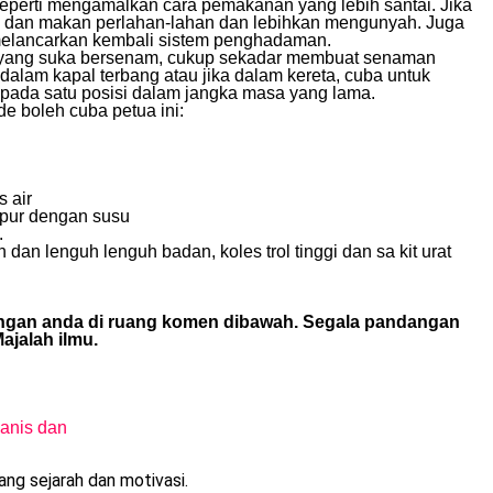
eperti mengamalkan cara pemakanan yang lebih santai. Jika
a dan makan perlahan-lahan dan lebihkan mengunyah. Juga
 melancarkan kembali sistem penghadaman.
 yang suka bersenam, cukup sekadar membuat senaman
 dalam kapal terbang atau jika dalam kereta, cuba untuk
ik pada satu posisi dalam jangka masa yang lama.
boleh cuba petua ini:
s air
mpur dengan susu
.
dan lenguh lenguh badan, koles trol tinggi dan sa kit urat
ngan anda di ruang komen dibawah. Segala pandangan
ajalah ilmu.
anis dan
g sejarah dan motivasi.