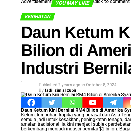
Advertisement
Click to comment
YOU MAY LIKE
KESIHATAN
Daun Ketum Ki
Bilion di Amer
Industri Bernil
Published
2 years ago
on
October 8, 2024
By
fadil zim al zubir
Daun Ketum Kini Bernilai RM4 Bilion di Amerika Syar
Ketum, tumbuhan tropika yang berasal dari Asia Te
semula jadi untuk kesakitan, peningkatan tenaga, d
amalan tradisional, ia kini menjadi subjek perdeba
berkembang menjadi industri bernilai $1 bilion. Bag