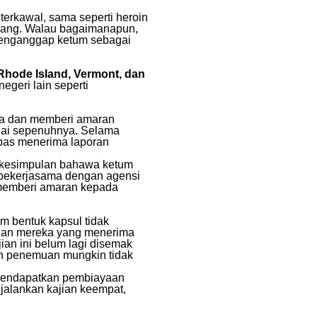
erkawal, sama seperti heroin
ndang. Walau bagaimanapun,
 menganggap ketum sebagai
Rhode Island, Vermont, dan
geri lain seperti
ya dan memberi amaran
lai sepenuhnya. Selama
epas menerima laporan
t kesimpulan bahawa ketum
 bekerjasama dengan agensi
 memberi amaran kepada
 bentuk kapsul tidak
ngan mereka yang menerima
jian ini belum lagi disemak
dan penemuan mungkin tidak
 mendapatkan pembiayaan
jalankan kajian keempat,