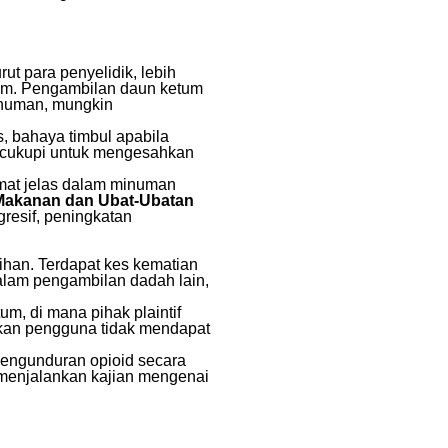
t para penyelidik, lebih
tum. Pengambilan daun ketum
inuman, mungkin
s, bahaya timbul apabila
ncukupi untuk mengesahkan
amat jelas dalam minuman
Makanan dan Ubat-Ubatan
gresif, peningkatan
han. Terdapat kes kematian
alam pengambilan dadah lain,
m, di mana pihak plaintif
kan pengguna tidak mendapat
 pengunduran opioid secara
 menjalankan kajian mengenai