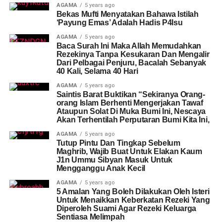
AGAMA
5 years ago
Bekas Mufti Menyatakan Bahawa Istilah
‘Payung Emas’ Adalah Hadis P4lsu
AGAMA
5 years ago
Baca Surah Ini Maka Allah Memudahkan
Rezekinya Tanpa Kesukaran Dan Mengalir
Dari Pelbagai Penjuru, Bacalah Sebanyak
40 Kali, Selama 40 Hari
AGAMA
5 years ago
Saintis Barat Buktikan “Sekiranya Orang-
orang Islam Berhenti Mengerjakan Tawaf
Ataupun Solat Di Muka Bumi Ini, Nescaya
Akan Terhentilah Perputaran Bumi Kita Ini,
AGAMA
5 years ago
Tutup Pintu Dan Tingkap Sebelum
Maghrib, Wajib Buat Untuk Elakan Kaum
J1n Ummu Sibyan Masuk Untuk
Mengganggu Anak Kecil
AGAMA
5 years ago
5 Amalan Yang Boleh Dilakukan Oleh Isteri
Untuk Menaikkan Keberkatan Rezeki Yang
Diperoleh Suami Agar Rezeki Keluarga
Sentiasa Melimpah