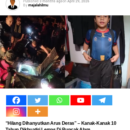
Published
3 months ago
on
April 29, 2026
By
majalahilmu
“Hilang Dihanyutkan Arus Deras” – Kanak-Kanak 10
Tahun Dikhuatiri Lemas Di Puncak Alam