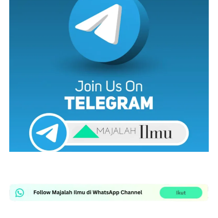
Walaupun sering dimarahi, Famy tetap sabar melayan
Pasukan bomba tiba di lokasi kira-kira jam 8.13 malam
kerenah ayahnya. Malah, hubungan mereka membuatkan
dan segera memulakan operasi mencari dan
ramai tersenyum kerana di sebalik kemarahan itu, jelas