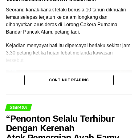
Seorang kanak-kanak lelaki berusia 10 tahun dikhuatiri
lemas selepas terjatuh ke dalam longkang dan
dihanyutkan arus deras di Lorong Cakera Purnama,
Bandar Puncak Alam, petang tadi.
Netizen Luah Kecewa Isu Tabung
Kejadian menyayat hati itu dipercayai berlaku sekitar jam
3.30 petang ketika hujan lebat melanda kawasan
Masjid Dicuri
tersebut.
Rata-rata pengguna media sosial meluahkan rasa
kecewa terhadap kejadian yang disifatkan sebagai tidak
CONTINUE READING
menghormati kesucian masjid.
Ada yang menyifatkan tindakan ini sebagai satu bentuk
kes remaja curi duit masjid
yang semakin
SEMASA
membimbangkan, malah ada juga yang mengaitkannya
“Penonton Selalu Terhibur
dengan kemerosotan nilai dalam kalangan generasi
muda.
Dengan Kerenah
Atok,Pemergian Ayah Famy