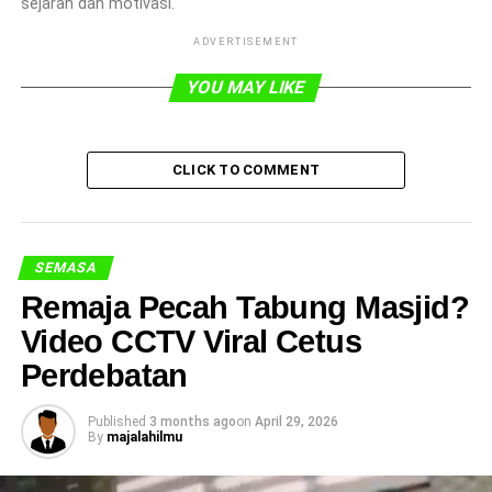
sejarah dan motivasi.
ADVERTISEMENT
YOU MAY LIKE
CLICK TO COMMENT
SEMASA
Remaja Pecah Tabung Masjid?
Video CCTV Viral Cetus
Perdebatan
Published
3 months ago
on
April 29, 2026
By
majalahilmu