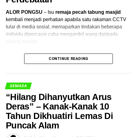
ALOR PONGSU
– Isu
remaja pecah tabung masjid
kembali menjadi perhatian apabila satu rakaman CCTV
tular di media sosial, memaparkan tindakan beberapa
individu dipercayai cuba mengambil wang daripada
tabung masjid.
Kejadian yang dipercayai berlaku di sebuah masjid
CONTINUE READING
sekitar Alor Pongsu itu mencetuskan pelbagai reaksi
dalam kalangan netizen, terutamanya apabila ia
melibatkan tempat ibadah umat Islam.
SEMASA
Dalam rakaman tersebut, kelihatan seorang remaja
“Hilang Dihanyutkan Arus
menghampiri tabung sebelum bertindak dalam keadaan
Deras” – Kanak-Kanak 10
mencurigakan. Video itu kemudian tersebar luas dan
menjadi antara
video viral masjid Malaysia
yang hangat
Tahun Dikhuatiri Lemas Di
diperkatakan.
Puncak Alam