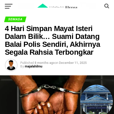
SEMASA
4 Hari Simpan Mayat Isteri
Dalam Bilik… Suami Datang
Balai Polis Sendiri, Akhirnya
Segala Rahsia Terbongkar
Published
8 months ago
on
December 11, 2025
By
majalahilmu