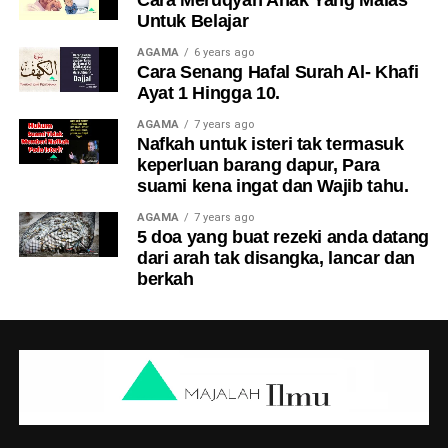
Untuk Belajar
AGAMA
6 years ago
Cara Senang Hafal Surah Al- Khafi
Ayat 1 Hingga 10.
AGAMA
7 years ago
Nafkah untuk isteri tak termasuk
keperluan barang dapur, Para
suami kena ingat dan Wajib tahu.
AGAMA
7 years ago
5 doa yang buat rezeki anda datang
dari arah tak disangka, lancar dan
berkah
Ramai pengikut mengakui mereka terkejut apabila
melihat perkongsian ucapan Al-Fatihah dan berita
mengenai pemergian ayah Famy.
Ada yang mengatakan mereka baru sahaja melihat video-