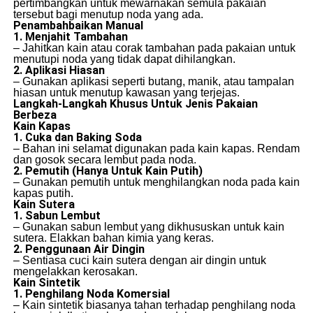
pertimbangkan untuk mewarnakan semula pakaian
tersebut bagi menutup noda yang ada.
Penambahbaikan Manual
1. Menjahit Tambahan
– Jahitkan kain atau corak tambahan pada pakaian untuk
menutupi noda yang tidak dapat dihilangkan.
2. Aplikasi Hiasan
– Gunakan aplikasi seperti butang, manik, atau tampalan
hiasan untuk menutup kawasan yang terjejas.
Langkah-Langkah Khusus Untuk Jenis Pakaian
Berbeza
Kain Kapas
1. Cuka dan Baking Soda
– Bahan ini selamat digunakan pada kain kapas. Rendam
dan gosok secara lembut pada noda.
2. Pemutih (Hanya Untuk Kain Putih)
– Gunakan pemutih untuk menghilangkan noda pada kain
kapas putih.
Kain Sutera
1. Sabun Lembut
– Gunakan sabun lembut yang dikhususkan untuk kain
sutera. Elakkan bahan kimia yang keras.
2. Penggunaan Air Dingin
– Sentiasa cuci kain sutera dengan air dingin untuk
mengelakkan kerosakan.
Kain Sintetik
1. Penghilang Noda Komersial
– Kain sintetik biasanya tahan terhadap penghilang noda