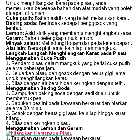
Untuk menghilangkan karat pada pisau, anda
memerlukan beberapa bahan dan alat mudah yang boleh
didapati di rumah:
Cuka putih:
Bahan asidik yang boleh melarutkan karat.
Baking soda:
Bertindak sebagai penggosok yang
lembut.
Lemon:
Asid sitrik yang membantu menghilangkan karat.
Garam:
Bahan pelengkap untuk lemon.
Minyak zaitun:
Melindungi logam daripada kelembapan.
Alat lain:
Berus gigi lama, kain lap, dan mangkuk.
Langkah-Langkah Menghilangkan Karat pada Pisau
Menggunakan Cuka Putih
1. Rendam pisau dalam mangkuk yang berisi cuka putih
selama beberapa jam.
2. Keluarkan pisau dan gosok dengan berus gigi lama
untuk menghilangkan karat.
3. Bilas dengan air bersih dan keringkan dengan teliti.
Menggunakan Baking Soda
1. Campurkan baking soda dengan sedikit air untuk
membentuk pes.
2. Sapukan pes ini pada kawasan berkarat dan biarkan
selama 30 minit.
3. Gosok dengan berus gigi atau kain lap hingga karat
hilang.
4. Bilas dan keringkan pisau.
Menggunakan Lemon dan Garam
1. Taburkan garam pada kawasan berkarat.