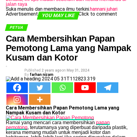
jalan raya
Suka menulis dan membaca ilmu terkini.
hannani juhari
Advertisement
Click to comment
YOU MAY LIKE
PETUA
Cara Membersihkan Papan
Pemotong Lama yang Nampak
Kusam dan Kotor
Published
2 years ago
on
May 31, 2024
By
farhan nizam
Cara Membersihkan Papan Pemotong Lama yang
Nampak Kusam dan Kotor
Ramai yang mencari cara membersihkan
papan
pemotong
, terutamanya yang diperbuat daripada plastik,
kerana memang mudah untuk menjadi kotor dan