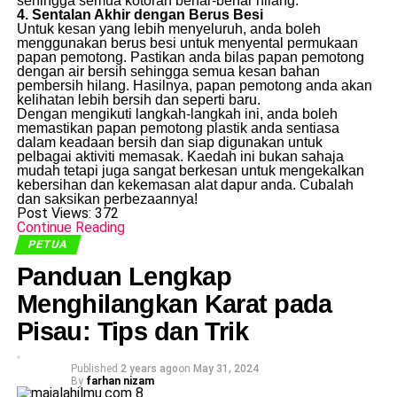
sehingga semua kotoran benar-benar hilang.
4. Sentalan Akhir dengan Berus Besi
Untuk kesan yang lebih menyeluruh, anda boleh
menggunakan berus besi untuk menyental permukaan
papan pemotong. Pastikan anda bilas papan pemotong
dengan air bersih sehingga semua kesan bahan
pembersih hilang. Hasilnya, papan pemotong anda akan
kelihatan lebih bersih dan seperti baru.
Dengan mengikuti langkah-langkah ini, anda boleh
memastikan papan pemotong plastik anda sentiasa
dalam keadaan bersih dan siap digunakan untuk
pelbagai aktiviti memasak. Kaedah ini bukan sahaja
mudah tetapi juga sangat berkesan untuk mengekalkan
kebersihan dan kekemasan alat dapur anda. Cubalah
dan saksikan perbezaannya!
Post Views:
372
Continue Reading
PETUA
Panduan Lengkap
Menghilangkan Karat pada
Pisau: Tips dan Trik
Published
2 years ago
on
May 31, 2024
By
farhan nizam