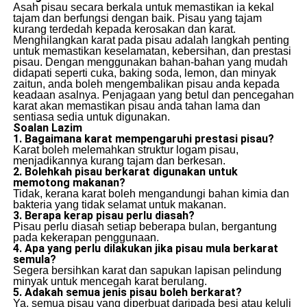
Asah pisau secara berkala untuk memastikan ia kekal
tajam dan berfungsi dengan baik. Pisau yang tajam
kurang terdedah kepada kerosakan dan karat.
Menghilangkan karat pada pisau adalah langkah penting
untuk memastikan keselamatan, kebersihan, dan prestasi
pisau. Dengan menggunakan bahan-bahan yang mudah
didapati seperti cuka, baking soda, lemon, dan minyak
zaitun, anda boleh mengembalikan pisau anda kepada
keadaan asalnya. Penjagaan yang betul dan pencegahan
karat akan memastikan pisau anda tahan lama dan
sentiasa sedia untuk digunakan.
Soalan Lazim
1. Bagaimana karat mempengaruhi prestasi pisau?
Karat boleh melemahkan struktur logam pisau,
menjadikannya kurang tajam dan berkesan.
2. Bolehkah pisau berkarat digunakan untuk
memotong makanan?
Tidak, kerana karat boleh mengandungi bahan kimia dan
bakteria yang tidak selamat untuk makanan.
3. Berapa kerap pisau perlu diasah?
Pisau perlu diasah setiap beberapa bulan, bergantung
pada kekerapan penggunaan.
4. Apa yang perlu dilakukan jika pisau mula berkarat
semula?
Segera bersihkan karat dan sapukan lapisan pelindung
minyak untuk mencegah karat berulang.
5. Adakah semua jenis pisau boleh berkarat?
Ya, semua pisau yang diperbuat daripada besi atau keluli