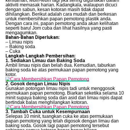
kehitaman, lebih-lebih lagi jika sering digunakan dalam
aktiviti memasak harian. Kadangkala, walaupun dicuci
dengan sabun, kesan kotoran masih tidak dapat
dihilangkan. Berikut adalah cara mudah dan berkesan
untuk membersihkan papan pemotong plastik anda.
Dengan cara ini, papan pemotong anda akan kelihatan
seperti baru! Jom cuba dan lihat hasilnya yang pasti
mengagumkan.
Bahan-Bahan Diperlukan:
– Limau nipis
– Baking soda
– Cuka
Langkah-Langkah Pembersihan:
1. Sediakan Limau dan Baking Soda
Ambil limau nipis dan belah dua. Kemudian, taburkan
baking soda ke atas permukaan papan pemotong yang
kotor.
2. Gosok dengan Limau Nipis
Gunakan potongan limau nipis tadi untuk menggosok
permukaan papan pemotong. Biarkan seketika selama 10
minit supaya baking soda dan asid dari limau nipis dapat
bertindak balas menghilangkan kotoran.
3. Tambah Cuka untuk Kesempurnaan
Selepas 10 minit, tuangkan cuka ke atas permukaan
papan pemotong yang telah digosok dengan limau dan
baking soda. Gosok lagi papan pemotong tersebut