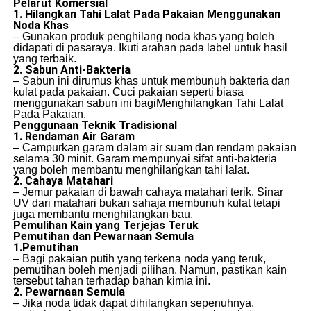
Pelarut Komersial
1. Hilangkan Tahi Lalat Pada Pakaian Menggunakan
Noda Khas
– Gunakan produk penghilang noda khas yang boleh
didapati di pasaraya. Ikuti arahan pada label untuk hasil
yang terbaik.
2. Sabun Anti-Bakteria
– Sabun ini dirumus khas untuk membunuh bakteria dan
kulat pada pakaian. Cuci pakaian seperti biasa
menggunakan sabun ini bagiMenghilangkan Tahi Lalat
Pada Pakaian.
Penggunaan Teknik Tradisional
1. Rendaman Air Garam
– Campurkan garam dalam air suam dan rendam pakaian
selama 30 minit. Garam mempunyai sifat anti-bakteria
yang boleh membantu menghilangkan tahi lalat.
2. Cahaya Matahari
– Jemur pakaian di bawah cahaya matahari terik. Sinar
UV dari matahari bukan sahaja membunuh kulat tetapi
juga membantu menghilangkan bau.
Pemulihan Kain yang Terjejas Teruk
Pemutihan dan Pewarnaan Semula
1.Pemutihan
– Bagi pakaian putih yang terkena noda yang teruk,
pemutihan boleh menjadi pilihan. Namun, pastikan kain
tersebut tahan terhadap bahan kimia ini.
2. Pewarnaan Semula
– Jika noda tidak dapat dihilangkan sepenuhnya,