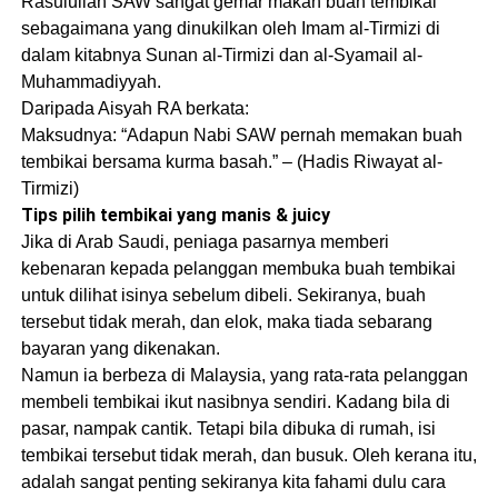
Rasulullah SAW sangat gemar makan buah tembikai
sebagaimana yang dinukilkan oleh Imam al-Tirmizi di
dalam kitabnya Sunan al-Tirmizi dan al-Syamail al-
Muhammadiyyah.
Daripada Aisyah RA berkata:
Maksudnya: “Adapun Nabi SAW pernah memakan buah
tembikai bersama kurma basah.” – (Hadis Riwayat al-
Tirmizi)
Tips pilih tembikai yang manis & juicy
Jika di Arab Saudi, peniaga pasarnya memberi
kebenaran kepada pelanggan membuka buah tembikai
untuk dilihat isinya sebelum dibeli. Sekiranya, buah
tersebut tidak merah, dan elok, maka tiada sebarang
bayaran yang dikenakan.
Namun ia berbeza di Malaysia, yang rata-rata pelanggan
membeli tembikai ikut nasibnya sendiri. Kadang bila di
pasar, nampak cantik. Tetapi bila dibuka di rumah, isi
tembikai tersebut tidak merah, dan busuk. Oleh kerana itu,
adalah sangat penting sekiranya kita fahami dulu cara