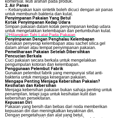
komersial. Ikuti arahan pada produk.
2. Air Panas
– Kebanyakan kain sintetik boleh dicuci dengan air panas
untuk membunuh bakteria dan kulat.
Penyimpanan Pakaian Yang Betul
Kotak Penyimpanan Kedap Udara
Simpan pakaian dalam kotak penyimpanan kedap udara
untuk mengelakkan kelembapan dan pertumbuhan kulat.
Penyimpanan Dengan Penghalau Kelembapan
Gunakan penyerap kelembapan atau sachet silica gel
dalam almari atau tempat penyimpanan pakaian.
Pemeliharaan Pakaian Setelah Dibersihkan
Pencucian Berkala
Cuci pakaian secara berkala untuk mengelakkan
pengumpulan kotoran dan kelembapan.
Penggunaan Pelembut Fabrik
Gunakan pelembut fabrik yang mempunyai sifat anti-
bakteria untuk menjaga kesegaran pakaian.
Mengapa Penting Menjaga Kebersihan Pakaian?
Kesihatan dan Kebersihan
Menjaga kebersihan pakaian bukan sahaja penting untuk
penampilan, tetapi juga untuk kesihatan kulit dan
kebersihan persekitaran.
Kepuasan Diri
Pakaian yang bersih dan bebas dari noda memberikan
kepuasan diri dan meningkatkan keyakinan diri.
Dengan pengetahuan dan alat yang betul,