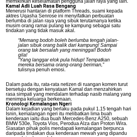
memikirkan keselamatan pengguna jalan raya yang lain.
Kamal Adli Luah Rasa Bengang
​Menerusi hantaran di platform Threads, suami kepada
aktres Uqasha Senrose ini menyifatkan perbuatan
berlumba di jalan raya yang sibuk terutamanya ketika
musim orang ramai pulang ke kampung sebagai satu
tindakan yang tidak masuk akal.
“Memang bodoh boleh berlumba tengah jalan-
jalan sibuk orang balik dari kampung! Sampai
orang tak bersalah yang meninggal! Bodoh
gila!
“Yang langgar elok pula hidup! Tempatkan
mereka bersama orang-orang beriman,”
tulisnya penuh emosi.
​Dalam pada itu, rata-rata netizen di ruangan komen turut
bersetuju dengan kenyataan Kamal dan menzahirkan
rasa simpati yang mendalam terhadap nasib malang yang
menimpa keluarga berkenaan.
Kronologi Kemalangan Ngeri
​Dalam kejadian yang berlaku pada pukul 1.15 tengah hari
Isnin, kemalangan ngeri itu melibatkan lima buah
kenderaan iaitu dua buah Mercedes-Benz A250, sebuah
BMW 530e, Toyota Vios, Perodua Alza dan Proton Wira.
​Siasatan pihak polis mendapati kemalangan berpunca
daripada tindakan dua kenderaan mewah yang dipandu