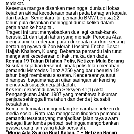
terdekat.
​Kesemua mangsa disahkan meninggal dunia di lokasi
kejadian akibat kecederaan parah pada bahagian kepala
dan badan. Sementara itu, pemandu BMW berusia 22
tahun pula disahkan meninggal dunia ketika dalam
perjalanan ke hospital.
​Tragedi ini turut menyebabkan dua lagi kanak-kanak
berusia 11 dan tujuh tahun yang menaiki Perodua Alza
mengalami kecederaan parah di kepala dan kini sedang
bertarung nyawa di Zon Merah Hospital Enche’ Besar
Hajjah Khalsom, Kluang. Beberapa pemandu lain turut
mengalami kecederaan di kaki, muka, dan dada.
Remaja 19 Tahun Ditahan Polis, Netizen Mula Berang
​Susulan kejadian tersebut, pihak polis telah menahan
pemandu Mercedes-Benz A250 yang baru berusia 19
tahun bagi membantu siasatan. Kenderaannya turut
dirampas, bagaimanapun ujian saringan air kencing
mendapati suspek negatif dadah.
​Kes kini disiasat di bawah Seksyen 41(1) Akta
Pengangkutan Jalan 1987 yang membawa hukuman
penjara sehingga lima tahun dan denda jika sabit
kesalahan.
​Berita ini ternyata mengundang kemarahan netizen di
media sosial. Rata-rata mengecam tindakan pemandu-
pemandu tersebut yang menjadikan jalan raya awam
sebagai litar lumba peribadi sehingga mengorbankan
nyawa orang lain yang tidak bersalah.
“Moga Ada Syurga Buat Kalian…” – Netizen Banjiri