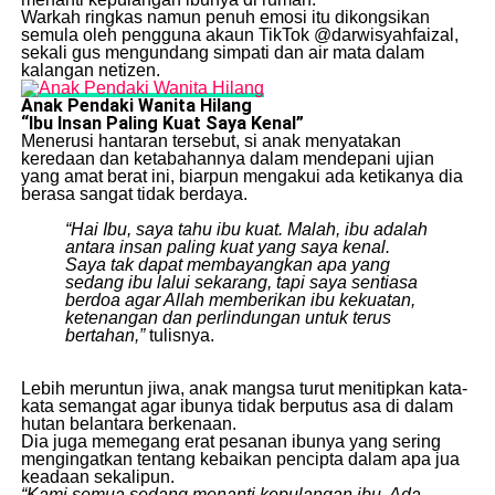
​Warkah ringkas namun penuh emosi itu dikongsikan
semula oleh pengguna akaun TikTok @darwisyahfaizal,
sekali gus mengundang simpati dan air mata dalam
kalangan netizen.
Anak Pendaki Wanita Hilang
“Ibu
Insan Paling Kuat Saya Kenal”
​Menerusi hantaran tersebut, si anak menyatakan
keredaan dan ketabahannya dalam mendepani ujian
yang amat berat ini, biarpun mengakui ada ketikanya dia
berasa sangat tidak berdaya.
“Hai Ibu, saya tahu ibu kuat. Malah, ibu adalah
antara insan paling kuat yang saya kenal.
Saya tak dapat membayangkan apa yang
sedang ibu lalui sekarang, tapi saya sentiasa
berdoa agar Allah memberikan ibu kekuatan,
ketenangan dan perlindungan untuk terus
bertahan,”
tulisnya.
​Lebih meruntun jiwa, anak mangsa turut menitipkan kata-
kata semangat agar ibunya tidak berputus asa di dalam
hutan belantara berkenaan.
​Dia juga memegang erat pesanan ibunya yang sering
mengingatkan tentang kebaikan pencipta dalam apa jua
keadaan sekalipun.
“Kami semua sedang menanti kepulangan ibu. Ada