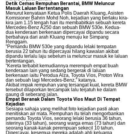
Detik Cemas Rempuhan Berantai, BMW Meluncur
Masuk Laluan Bertentangan
​Menurut kenyataan Ketua Polis Daerah Kluang, Asisten
Komisioner Bahrin Mohd Noh, kejadian yang berlaku kira-
kira jam 1.15 tengah hari itu membabitkan sebuah kereta
Mercedes-Benz A250 dan sebuah BMW 530e. Kedua-
dua kenderaan berkenaan dipercayai dipandu secara
berbahaya dari arah Kluang menuju ke Simpang
Renggam.
​”Pemandu BMW 530e yang dipandu lelaki tempatan
berusia 22 tahun itu dipercayai hilang kawalan akibat
dipandu terlalu laju sebelum ia meluncur masuk ke laluan
bertentangan.
​”Kereta terbabit kemudiannya merempuh empat buah
kenderaan lain yang sedang bergerak di laluan
berkenaan iaitu Perodua Alza, Toyota Vios, Proton Wira
dan sebuah lagi Mercedes-Benz,” katanya.
​Akibat impak rempuhan yang tersangat kuat, kereta BMW
tersebut dilaporkan tercampak lalu terjatuh ke dalam
gaung di seberang jalan.
Empat Beranak Dalam Toyota Vios Maut Di Tempat
Kejadian
​Sesiapa sahaja yang melihat foto kejadian pasti akan
menitiskan air mata. Rempuhan itu telah mengorbankan
pemandu Toyota Vios, seorang lelaki berusia 36 tahun,
isterinya (33 tahun), seorang warga emas (73 tahun) dan
seorang kanak-kanak perempuan sekecil 10 tahun.
Dipercayai, kesemua mereka adalah ahli keluarga