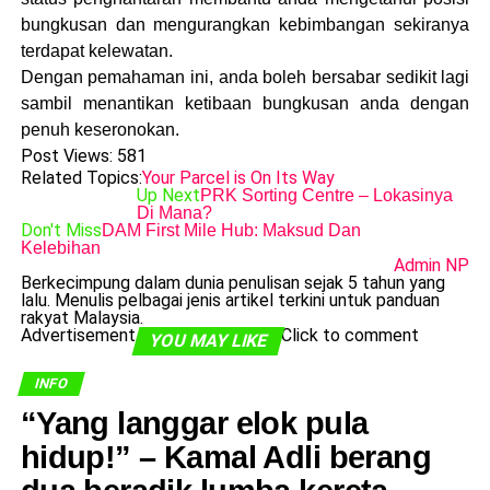
bungkusan dan mengurangkan kebimbangan sekiranya
terdapat kelewatan.
Dengan pemahaman ini, anda boleh bersabar sedikit lagi
sambil menantikan ketibaan bungkusan anda dengan
penuh keseronokan.
Post Views:
581
Related Topics:
Your Parcel is On Its Way
Up Next
PRK Sorting Centre – Lokasinya
Di Mana?
Don't Miss
DAM First Mile Hub: Maksud Dan
Kelebihan
Admin NP
Berkecimpung dalam dunia penulisan sejak 5 tahun yang
lalu. Menulis pelbagai jenis artikel terkini untuk panduan
rakyat Malaysia.
Advertisement
Click to comment
YOU MAY LIKE
INFO
​“Yang langgar elok pula
hidup!” – Kamal Adli berang