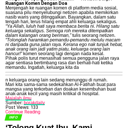
Ruangan Komen Dengan Doa
​Menjengah ke ruangan komen di platform media sosial,
suasana pilu menyelubungi netizen apabila memikirkan
nasib waris yang ditinggalkan. Bayangkan, dalam satu
tengah hari, terus hilang empat ahli keluarga sekaligus.
“Ya Allah, luluh hati saya membaca berita ni. Hilang satu
keluarga sekaligus. Semoga roh mereka ditempatkan
dalam kalangan orang beriman,”
tulis seorang netizen.
“Tolonglah haramkan pemandu-pemandu melulu macam
ni daripada guna jalan raya. Kerana ego nak tunjuk hebat,
anak orang lain jadi yatim piatu, keluarga orang lain
hancur!”
komen seorang lagi dengan nada kesal.
​Pihak polis turut menasihati semua pengguna jalan raya
agar sentiasa bertimbang rasa dan berhati-hati ketika
memandu. Ingatlah, keluarga kita da
n keluarga orang lain sedang menunggu di rumah.
​Mari kita sama-sama sedekahkan Al-Fatihah buat para
mangsa yang terkorban dan doakan kesembuhan buat
anak-anak kecil yang masih kritikal di hospital.
Majalah ilmu
Sumber:
borakdaily
Post Views:
133
Continue Reading
INFO
​‘Tolong Kuat Ibu, Kami