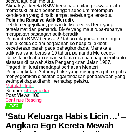
secara laju dan melulu.
​Akibatnya, kereta BMW berkenaan hilang kawalan lalu
memasuki laluan bertentangan sebelum merempuh
kenderaan yang dinaiki empat sekeluarga tersebut.
Pelumba Rupanya Adik-Beradik
​Lebih mengejutkan, pemandu Mercedes-Benz yang
terselamat dan pemandu BMW yang maut rupa-rupanya
merupakan pasangan adik-beradik.
​Pemandu BMW berusia 22 tahun dilaporkan meninggal
dunia ketika dalam perjalanan ke hospital akibat
kecederaan parah pada bahagian dada. Manakala
adiknya yang berusia 19 tahun, pemandu Mercedes-
Benz, kini ditahan reman selama dua hari bagi membantu
siasatan di bawah Akta Pengangkutan Jalan 1987.
​Tragedi ini turut mendapat perhatian Menteri
Pengangkutan, Anthony Loke yang menggesa pihak polis
menyegerakan siasatan agar tindakan pendakwaan yang
setimpal dapat diambil terhadap pelaku.
Majalah ilmu
Sumber:
ohmymedia
Post Views:
108
Continue Reading
INFO
​’Satu Keluarga Habis Licin…’ –
Angkara Ego Kereta Mewah