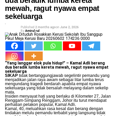
dua beradik lumba kereta
mewah, ragut nyawa empat
sekeluarga
Published
2 months ago
on
June 2, 2026
By
Amirul rul
“Yang langgar elok pula hidup!” – Kamal Adli berang
dua beradik lumba
kereta
mewah, ragut nyawa empat
sekeluarga
SIKAP
tidak bertanggungjawab segelintir pemandu yang
menjadikan jalan raya awam sebagai litar lumba terus
mengundang tragedi berdarah apabila empat nyawa
sekeluarga yang tidak bersalah melayang dalam sekelip
mata.
​Insiden menyayat hati yang berlaku di Kilometer 27, Jalan
Renggam-Simpang Renggam, Johor itu turut mendapat
perhatian pelakon popular, Kamal Adli.
​Kamal, 40, meluahkan rasa kesal dan berang dengan
tindakan melulu pemandu terbabit yang langsung tidak