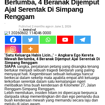
Berlumba, 4 Beranak Dijemput
Ajal Serentak Di Simpang
Renggam
Published
2 months ago
on
June 2, 2026
By
Amirul rul
‘Satu Keluarga Habis Licin…’ – Angkara Ego Kereta
Mewah Berlumba, 4 Beranak Dijemput Ajal Serentak Di
Simpang Renggam
SIAPA
sangka, perjalanan petang yang disangka tenang
bertukar menjadi sebuah tragedi berdarah yang paling
menyayat hati. Kegembiraan sebuah keluarga hancur
berkecai dalam sekelip mata apabila empat ahli keluarga
terkorban serentak dalam satu kemalangan ngeri
melibatkan lima buah kenderaan di Kilometer 27, Jalan
Renggam-Simpang Renggam.
​Lebih memilukan, insiden hitam ini dipercayai berpunca
daripada sikap mementingkan diri dan ego pemandu dua
buah kenderaan mewah yang memandu secara laju dan
melulu di jalan awam.