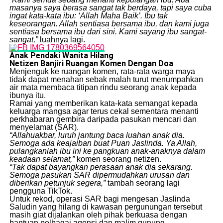
masanya saya berasa sangat tak berdaya, tapi saya cuba
ingat kata-kata ibu: ‘Allah Maha Baik’. Ibu tak
keseorangan. Allah sentiasa bersama ibu, dan kami juga
sentiasa bersama ibu dari sini. Kami sayang ibu sangat-
sangat,”
luahnya lagi.
Anak Pendaki Wanita Hilang
Netizen Banjiri Ruangan Komen Dengan Doa
​Menjenguk ke ruangan komen, rata-rata warga maya
tidak dapat menahan sebak malah turut menumpahkan
air mata membaca titipan rindu seorang anak kepada
ibunya itu.
​Ramai yang memberikan kata-kata semangat kepada
keluarga mangsa agar terus cekal sementara menanti
perkhabaran gembira daripada pasukan mencari dan
menyelamat (SAR).
“Allahuakbar, luruh jantung baca luahan anak dia.
Semoga ada keajaiban buat Puan Jaslinda. Ya Allah,
pulangkanlah ibu ini ke pangkuan anak-anaknya dalam
keadaan selamat,”
komen seorang netizen.
“Tak dapat bayangkan perasaan anak dia sekarang.
Semoga pasukan SAR dipermudahkan urusan dan
diberikan petunjuk segera,”
tambah seorang lagi
pengguna TikTok.
​Untuk rekod, operasi SAR bagi mengesan Jaslinda
Saludin yang hilang di kawasan pergunungan tersebut
masih giat dijalankan oleh pihak berkuasa dengan
bantuan pelbagai agensi dan malim gunung.