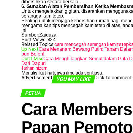
dibersihkan secara berkala.
6. Gunakan Alatan Pembersihan Ketika Membasm
Untuk mengelakkan gigitan, disarankan menggunaka
serangga kamitetep.
Penting untuk menjaga kebersihan rumah bagi menc
mengamalkan tips mencegah kamitetep di atas, and
ini.
Sumber:Zaiquzai
Post Views:
434
Related Topics:
cara mencegah serangan kamitetep
k
Up Next
Cara Menanam Bawang Putih: Tanam Dala
pun Boleh!
Don't Miss
Cara Menghilangkan Semut dalam Gula
Dari Dapur!
farhan nizam
Menulis ikut hati, jiwa ilmu ada sentiasa..
Advertisement
Click to comment
YOU MAY LIKE
PETUA
Cara Members
Papan Pemot