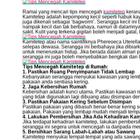
Ramai yang mencari tips mencegah
kamitetep
kerana
Kamitetep adalah kepompong kecil seperti habuk kay
juga dikenali sebagai ‘bagworm’. Serangga kecil in
nampak kecil dan tak berbahaya, namun di dalamnya
sakit. Kulit yang terkena gigitan boleh menjadi gatal,
Kamitetep atau nama saintifiknya Phereoeca Uterell
selepas dewasa. Serangga ini berbahaya jika dibia
untuk meneruskan hidup. Jika berada dalam almari pa
serangga ini juga boleh menyebabkan bengkak dan 
Tips Mencegah Kamitetep di Rumah:
1. Pastikan Ruang Penyimpanan Tidak Lembap
Kebanyakan serangga menyukai kawasan yang lembap.
pakaian anda sentiasa kering.
2. Jaga Kebersihan Rumah
Kebersihan adalah kunci utama. Pastikan kawasan r
yang tidak digunakan lagi dibuang atau disimpan den
3. Pastikan Pakaian Kering Sebelum Disimpan
Pastikan pakaian yang dibasuh benar-benar kering 
pakaian. Pakaian yang lembap mudah menjadi temp
4. Lakukan Pembersihan Jika Ada Kehadiran Kam
Jika terdapat kehadiran kamitetep, lakukan pember
serangga ini segera untuk mencegah ia daripada me
5. Bersihkan Sarang Labah-Labah atau Sawang
Kamitetep menyukai tempat-tempat yang ada sawang.