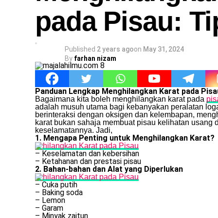
pada Pisau: Ti
Published
2 years ago
on
May 31, 2024
By
farhan nizam
Panduan Lengkap Menghilangkan Karat pada Pisau
Bagaimana kita boleh menghilangkan karat pada
pis
adalah musuh utama bagi kebanyakan peralatan logam,
berinteraksi dengan oksigen dan kelembapan, mengha
karat bukan sahaja membuat pisau kelihatan usang d
keselamatannya. Jadi,
1. Mengapa Penting untuk Menghilangkan Karat?
– Keselamatan dan kebersihan
– Ketahanan dan prestasi pisau
2. Bahan-bahan dan Alat yang Diperlukan
– Cuka putih
– Baking soda
– Lemon
– Garam
– Minyak zaitun