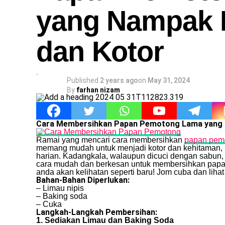
yang Nampak
dan Kotor
Published
2 years ago
on
May 31, 2024
By
farhan nizam
Cara Membersihkan Papan Pemotong Lama yang
Ramai yang mencari cara membersihkan
papan pem
memang mudah untuk menjadi kotor dan kehitaman, le
harian. Kadangkala, walaupun dicuci dengan sabun, 
cara mudah dan berkesan untuk membersihkan papan
anda akan kelihatan seperti baru! Jom cuba dan lih
Bahan-Bahan Diperlukan:
– Limau nipis
– Baking soda
– Cuka
Langkah-Langkah Pembersihan:
1. Sediakan Limau dan Baking Soda