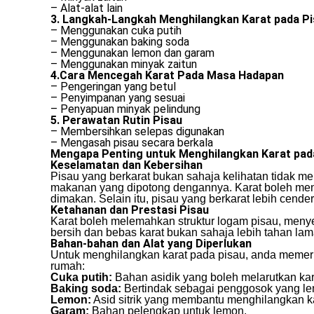
– Alat-alat lain
3. Langkah-Langkah Menghilangkan Karat pada P
– Menggunakan cuka putih
– Menggunakan baking soda
– Menggunakan lemon dan garam
– Menggunakan minyak zaitun
4.Cara Mencegah Karat Pada Masa Hadapan
– Pengeringan yang betul
– Penyimpanan yang sesuai
– Penyapuan minyak pelindung
5. Perawatan Rutin Pisau
– Membersihkan selepas digunakan
– Mengasah pisau secara berkala
Mengapa Penting untuk Menghilangkan Karat pad
Keselamatan dan Kebersihan
Pisau yang berkarat bukan sahaja kelihatan tidak m
makanan yang dipotong dengannya. Karat boleh meng
dimakan. Selain itu, pisau yang berkarat lebih cen
Ketahanan dan Prestasi Pisau
Karat boleh melemahkan struktur logam pisau, meny
bersih dan bebas karat bukan sahaja lebih tahan lam
Bahan-bahan dan Alat yang Diperlukan
Untuk menghilangkan karat pada pisau, anda memerl
rumah:
Cuka putih:
Bahan asidik yang boleh melarutkan kar
Baking soda:
Bertindak sebagai penggosok yang le
Lemon:
Asid sitrik yang membantu menghilangkan ka
Garam:
Bahan pelengkap untuk lemon.