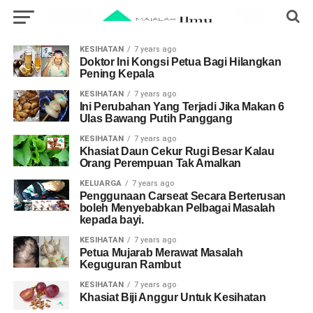
KESIHATAN
7 years ago
Doktor Ini Kongsi Petua Bagi Hilangkan
Pening Kepala
KESIHATAN
7 years ago
Ini Perubahan Yang Terjadi Jika Makan 6
Ulas Bawang Putih Panggang
KESIHATAN
7 years ago
Khasiat Daun Cekur Rugi Besar Kalau
Orang Perempuan Tak Amalkan
KELUARGA
7 years ago
Penggunaan Carseat Secara Berterusan
boleh Menyebabkan Pelbagai Masalah
kepada bayi.
KESIHATAN
7 years ago
Petua Mujarab Merawat Masalah
Keguguran Rambut
KESIHATAN
7 years ago
Khasiat Biji Anggur Untuk Kesihatan