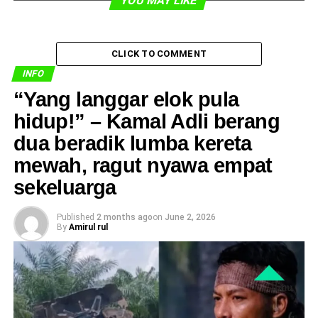
YOU MAY LIKE
CLICK TO COMMENT
INFO
​“Yang langgar elok pula
hidup!” – Kamal Adli berang
dua beradik lumba kereta
mewah, ragut nyawa empat
sekeluarga
Published
2 months ago
on
June 2, 2026
By
Amirul rul