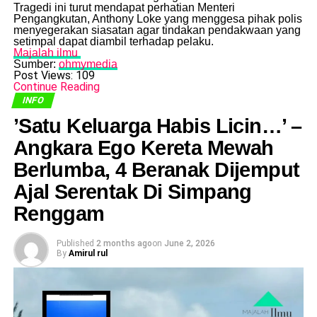
​Tragedi ini turut mendapat perhatian Menteri
Pengangkutan, Anthony Loke yang menggesa pihak polis
menyegerakan siasatan agar tindakan pendakwaan yang
setimpal dapat diambil terhadap pelaku.
Majalah ilmu
Sumber:
ohmymedia
Post Views:
109
Continue Reading
INFO
​’Satu Keluarga Habis Licin…’ –
Angkara Ego Kereta Mewah
Berlumba, 4 Beranak Dijemput
Ajal Serentak Di Simpang
Renggam
Published
2 months ago
on
June 2, 2026
By
Amirul rul