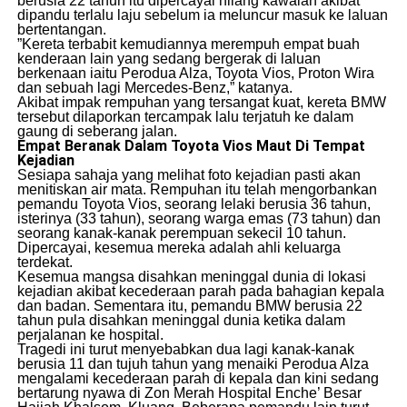
berusia 22 tahun itu dipercayai hilang kawalan akibat
dipandu terlalu laju sebelum ia meluncur masuk ke laluan
bertentangan.
​”Kereta terbabit kemudiannya merempuh empat buah
kenderaan lain yang sedang bergerak di laluan
berkenaan iaitu Perodua Alza, Toyota Vios, Proton Wira
dan sebuah lagi Mercedes-Benz,” katanya.
​Akibat impak rempuhan yang tersangat kuat, kereta BMW
tersebut dilaporkan tercampak lalu terjatuh ke dalam
gaung di seberang jalan.
Empat Beranak Dalam Toyota Vios Maut Di Tempat
Kejadian
​Sesiapa sahaja yang melihat foto kejadian pasti akan
menitiskan air mata. Rempuhan itu telah mengorbankan
pemandu Toyota Vios, seorang lelaki berusia 36 tahun,
isterinya (33 tahun), seorang warga emas (73 tahun) dan
seorang kanak-kanak perempuan sekecil 10 tahun.
Dipercayai, kesemua mereka adalah ahli keluarga
terdekat.
​Kesemua mangsa disahkan meninggal dunia di lokasi
kejadian akibat kecederaan parah pada bahagian kepala
dan badan. Sementara itu, pemandu BMW berusia 22
tahun pula disahkan meninggal dunia ketika dalam
perjalanan ke hospital.
​Tragedi ini turut menyebabkan dua lagi kanak-kanak
berusia 11 dan tujuh tahun yang menaiki Perodua Alza
mengalami kecederaan parah di kepala dan kini sedang
bertarung nyawa di Zon Merah Hospital Enche’ Besar