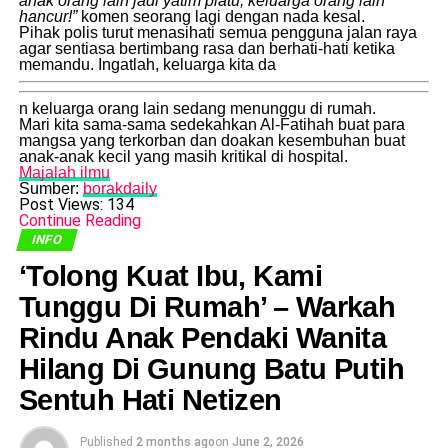
anak orang lain jadi yatim piatu, keluarga orang lain
hancur!”
komen seorang lagi dengan nada kesal.
​Pihak polis turut menasihati semua pengguna jalan raya
agar sentiasa bertimbang rasa dan berhati-hati ketika
memandu. Ingatlah, keluarga kita da
n keluarga orang lain sedang menunggu di rumah.
​Mari kita sama-sama sedekahkan Al-Fatihah buat para
mangsa yang terkorban dan doakan kesembuhan buat
anak-anak kecil yang masih kritikal di hospital.
Majalah ilmu
Sumber:
borakdaily
Post Views:
134
Continue Reading
INFO
​‘Tolong Kuat Ibu, Kami
Tunggu Di Rumah’ – Warkah
Rindu Anak Pendaki Wanita
Hilang Di Gunung Batu Putih
Sentuh Hati Netizen
Published
2 months ago
on
June 2, 2026