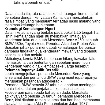
tulisnya penuh emosi.
​Dalam pada itu, rata-rata netizen di ruangan komen turut
bersetuju dengan kenyataan Kamal dan menzahirkan
rasa simpati yang mendalam terhadap nasib malang yang
menimpa keluarga berkenaan.
Kronologi Kemalangan Ngeri
​Dalam kejadian yang berlaku pada pukul 1.15 tengah hari
Isnin, kemalangan ngeri itu melibatkan lima buah
kenderaan iaitu dua buah Mercedes-Benz A250, sebuah
BMW 530e, Toyota Vios, Perodua Alza dan Proton Wira.
​Siasatan pihak polis mendapati kemalangan berpunca
daripada tindakan dua kenderaan mewah yang dipandu
secara laju dan melulu.
​Akibatnya, kereta BMW berkenaan hilang kawalan lalu
memasuki laluan bertentangan sebelum merempuh
kenderaan yang dinaiki empat sekeluarga tersebut.
Pelumba Rupanya Adik-Beradik
​Lebih mengejutkan, pemandu Mercedes-Benz yang
terselamat dan pemandu BMW yang maut rupa-rupanya
merupakan pasangan adik-beradik.
​Pemandu BMW berusia 22 tahun dilaporkan meninggal
dunia ketika dalam perjalanan ke hospital akibat
kecederaan parah pada bahagian dada. Manakala
adiknya yang berusia 19 tahun, pemandu Mercedes-
Benz, kini ditahan reman selama dua hari bagi membantu
siasatan di bawah Akta Pengangkutan Jalan 1987.