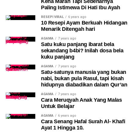
Kena Marah Tapi Sebenarnya
Paling Istimewa Di Hati Ibu Ayah
RESEPI VIRAL
6 years ago
10 Resepi Ayam Berkuah Hidangan
Menarik Ditengah hari
AGAMA
7 years ago
Satu kuku panjang ibarat bela
sekandang b4bi? Inilah dosa bela
kuku panjang
AGAMA
7 years ago
Satu-satunya manusia yang bukan
nabi, bukan pula Rasul, tapi kisah
hidupnya diabadikan dalam Qur’an
AGAMA
7 years ago
Cara Meruqyah Anak Yang Malas
Untuk Belajar
AGAMA
6 years ago
Cara Senang Hafal Surah Al- Khafi
Ayat 1 Hingga 10.