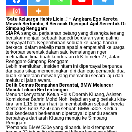
‘Satu Keluarga Habis Licin…’ – Angkara Ego Kereta
Mewah Berlumba, 4 Beranak Dijemput Ajal Serentak Di
Simpang Renggam
SIAPA
sangka, perjalanan petang yang disangka tenang
bertukar menjadi sebuah tragedi berdarah yang paling
menyayat hati. Kegembiraan sebuah keluarga hancur
berkecai dalam sekelip mata apabila empat ahli keluarga
terkorban serentak dalam satu kemalangan ngeri
melibatkan lima buah kenderaan di Kilometer 27, Jalan
Renggam-Simpang Renggam.
​Lebih memilukan, insiden hitam ini dipercayai berpunca
daripada sikap mementingkan diri dan ego pemandu dua
buah kenderaan mewah yang memandu secara laju dan
melulu di jalan awam.
Detik Cemas Rempuhan Berantai, BMW Meluncur
Masuk Laluan Bertentangan
​Menurut kenyataan Ketua Polis Daerah Kluang, Asisten
Komisioner Bahrin Mohd Noh, kejadian yang berlaku kira-
kira jam 1.15 tengah hari itu membabitkan sebuah kereta
Mercedes-Benz A250 dan sebuah BMW 530e. Kedua-
dua kenderaan berkenaan dipercayai dipandu secara
berbahaya dari arah Kluang menuju ke Simpang
Renggam.
​”Pemandu BMW 530e yang dipandu lelaki tempatan