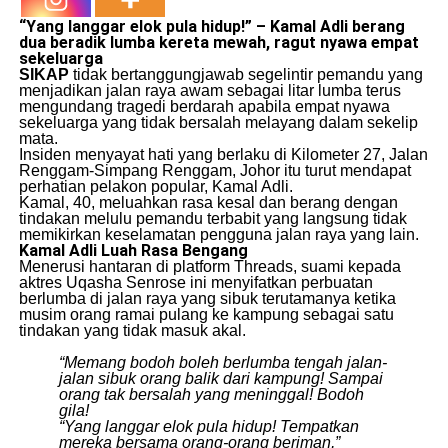
“Yang langgar elok pula hidup!” – Kamal Adli berang
dua beradik lumba
kereta
mewah, ragut nyawa empat
sekeluarga
SIKAP
tidak bertanggungjawab segelintir pemandu yang
menjadikan jalan raya awam sebagai litar lumba terus
mengundang tragedi berdarah apabila empat nyawa
sekeluarga yang tidak bersalah melayang dalam sekelip
mata.
​Insiden menyayat hati yang berlaku di Kilometer 27, Jalan
Renggam-Simpang Renggam, Johor itu turut mendapat
perhatian pelakon popular, Kamal Adli.
​Kamal, 40, meluahkan rasa kesal dan berang dengan
tindakan melulu pemandu terbabit yang langsung tidak
memikirkan keselamatan pengguna jalan raya yang lain.
Kamal Adli Luah Rasa Bengang
​Menerusi hantaran di platform Threads, suami kepada
aktres Uqasha Senrose ini menyifatkan perbuatan
berlumba di jalan raya yang sibuk terutamanya ketika
musim orang ramai pulang ke kampung sebagai satu
tindakan yang tidak masuk akal.
“Memang bodoh boleh berlumba tengah jalan-
jalan sibuk orang balik dari kampung! Sampai
orang tak bersalah yang meninggal! Bodoh
gila!
“Yang langgar elok pula hidup! Tempatkan
mereka bersama orang-orang beriman,”