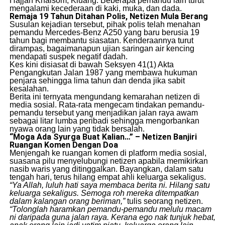
Hajjah Khalsom, Kluang. Beberapa pemandu lain turut
mengalami kecederaan di kaki, muka, dan dada.
Remaja 19 Tahun Ditahan Polis, Netizen Mula Berang
​Susulan kejadian tersebut, pihak polis telah menahan
pemandu Mercedes-Benz A250 yang baru berusia 19
tahun bagi membantu siasatan. Kenderaannya turut
dirampas, bagaimanapun ujian saringan air kencing
mendapati suspek negatif dadah.
​Kes kini disiasat di bawah Seksyen 41(1) Akta
Pengangkutan Jalan 1987 yang membawa hukuman
penjara sehingga lima tahun dan denda jika sabit
kesalahan.
​Berita ini ternyata mengundang kemarahan netizen di
media sosial. Rata-rata mengecam tindakan pemandu-
pemandu tersebut yang menjadikan jalan raya awam
sebagai litar lumba peribadi sehingga mengorbankan
nyawa orang lain yang tidak bersalah.
“Moga Ada Syurga Buat Kalian…” – Netizen Banjiri
Ruangan Komen Dengan Doa
​Menjengah ke ruangan komen di platform media sosial,
suasana pilu menyelubungi netizen apabila memikirkan
nasib waris yang ditinggalkan. Bayangkan, dalam satu
tengah hari, terus hilang empat ahli keluarga sekaligus.
“Ya Allah, luluh hati saya membaca berita ni. Hilang satu
keluarga sekaligus. Semoga roh mereka ditempatkan
dalam kalangan orang beriman,”
tulis seorang netizen.
“Tolonglah haramkan pemandu-pemandu melulu macam
ni daripada guna jalan raya. Kerana ego nak tunjuk hebat,