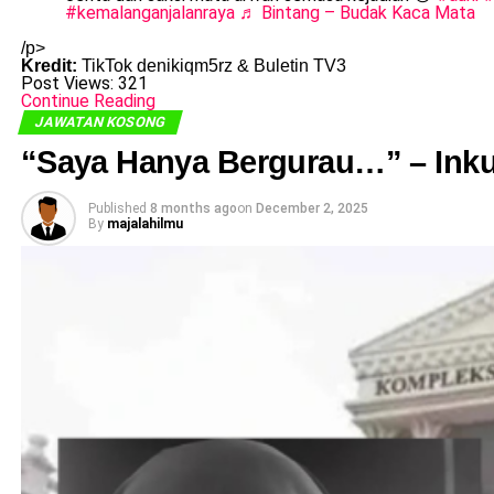
#kemalanganjalanraya
♬ Bintang – Budak Kaca Mata
/p>
Kredit:
TikTok denikiqm5rz & Buletin TV3
Post Views:
321
Continue Reading
JAWATAN KOSONG
“Saya Hanya Bergurau…” – Ink
Published
8 months ago
on
December 2, 2025
By
majalahilmu