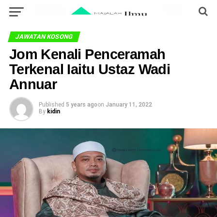
JAWATAN KOSONG
Jom Kenali Penceramah
Terkenal Iaitu Ustaz Wadi
Annuar
Published
5 years ago
on
January 11, 2022
By
kidin