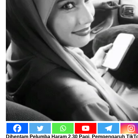
Dihentam Pelumba Haram 2.30 Pagi, Pempengaruh TikTo