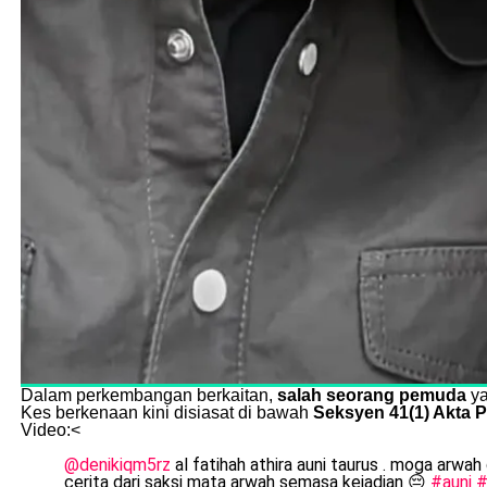
Dalam perkembangan berkaitan,
salah seorang pemuda
ya
Kes berkenaan kini disiasat di bawah
Seksyen 41(1) Akta 
Video:<
@denikiqm5rz
al fatihah athira auni taurus . moga arwah
cerita dari saksi mata arwah semasa kejadian 😔
#auni
#