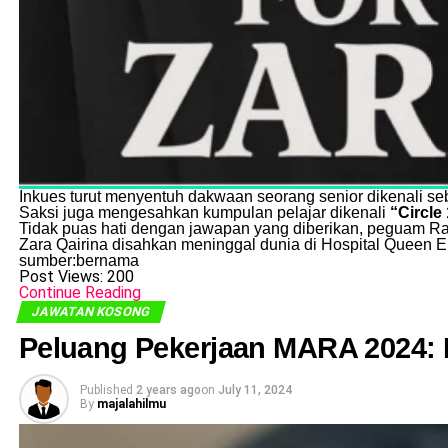
Inkues turut menyentuh dakwaan seorang senior dikenali se
Saksi juga mengesahkan kumpulan pelajar dikenali
“Circle
Tidak puas hati dengan jawapan yang diberikan, peguam R
Zara Qairina disahkan meninggal dunia di Hospital Queen 
sumber:bernama
Post Views:
200
Continue Reading
JAWATAN KOSONG
Peluang Pekerjaan MARA 2024:
Published
2 years ago
on
July 11, 2024
By
majalahilmu