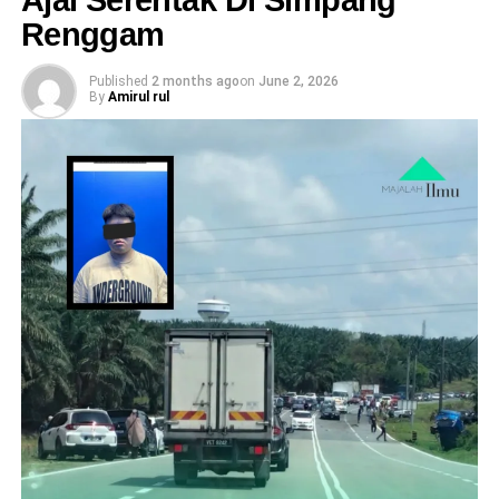
Renggam
Published
2 months ago
on
June 2, 2026
By
Amirul rul