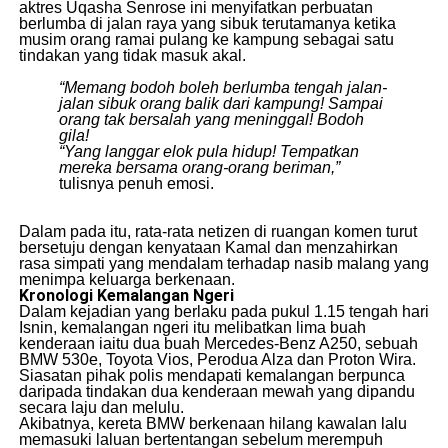
aktres Uqasha Senrose ini menyifatkan perbuatan
berlumba di jalan raya yang sibuk terutamanya ketika
musim orang ramai pulang ke kampung sebagai satu
tindakan yang tidak masuk akal.
“Memang bodoh boleh berlumba tengah jalan-
jalan sibuk orang balik dari kampung! Sampai
orang tak bersalah yang meninggal! Bodoh
gila!
“Yang langgar elok pula hidup! Tempatkan
mereka bersama orang-orang beriman,”
tulisnya penuh emosi.
​Dalam pada itu, rata-rata netizen di ruangan komen turut
bersetuju dengan kenyataan Kamal dan menzahirkan
rasa simpati yang mendalam terhadap nasib malang yang
menimpa keluarga berkenaan.
Kronologi Kemalangan Ngeri
​Dalam kejadian yang berlaku pada pukul 1.15 tengah hari
Isnin, kemalangan ngeri itu melibatkan lima buah
kenderaan iaitu dua buah Mercedes-Benz A250, sebuah
BMW 530e, Toyota Vios, Perodua Alza dan Proton Wira.
​Siasatan pihak polis mendapati kemalangan berpunca
daripada tindakan dua kenderaan mewah yang dipandu
secara laju dan melulu.
​Akibatnya, kereta BMW berkenaan hilang kawalan lalu
memasuki laluan bertentangan sebelum merempuh