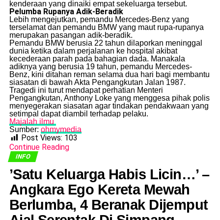
kenderaan yang dinaiki empat sekeluarga tersebut.
Pelumba Rupanya Adik-Beradik
​Lebih mengejutkan, pemandu Mercedes-Benz yang
terselamat dan pemandu BMW yang maut rupa-rupanya
merupakan pasangan adik-beradik.
​Pemandu BMW berusia 22 tahun dilaporkan meninggal
dunia ketika dalam perjalanan ke hospital akibat
kecederaan parah pada bahagian dada. Manakala
adiknya yang berusia 19 tahun, pemandu Mercedes-
Benz, kini ditahan reman selama dua hari bagi membantu
siasatan di bawah Akta Pengangkutan Jalan 1987.
​Tragedi ini turut mendapat perhatian Menteri
Pengangkutan, Anthony Loke yang menggesa pihak polis
menyegerakan siasatan agar tindakan pendakwaan yang
setimpal dapat diambil terhadap pelaku.
Majalah ilmu
Sumber:
ohmymedia
Post Views:
103
Continue Reading
INFO
​’Satu Keluarga Habis Licin…’ –
Angkara Ego Kereta Mewah
Berlumba, 4 Beranak Dijemput
Ajal Serentak Di Simpang