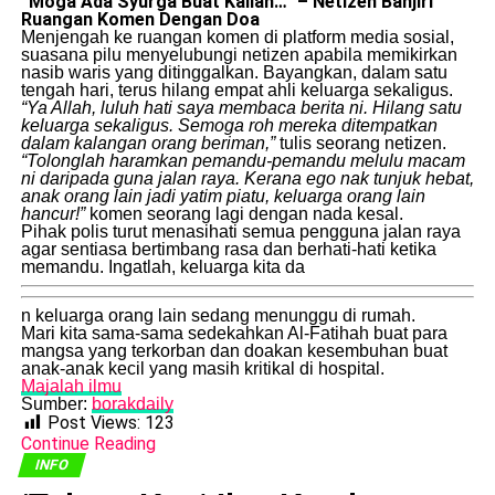
“Moga Ada Syurga Buat Kalian…” – Netizen Banjiri
Ruangan Komen Dengan Doa
​Menjengah ke ruangan komen di platform media sosial,
suasana pilu menyelubungi netizen apabila memikirkan
nasib waris yang ditinggalkan. Bayangkan, dalam satu
tengah hari, terus hilang empat ahli keluarga sekaligus.
“Ya Allah, luluh hati saya membaca berita ni. Hilang satu
keluarga sekaligus. Semoga roh mereka ditempatkan
dalam kalangan orang beriman,”
tulis seorang netizen.
“Tolonglah haramkan pemandu-pemandu melulu macam
ni daripada guna jalan raya. Kerana ego nak tunjuk hebat,
anak orang lain jadi yatim piatu, keluarga orang lain
hancur!”
komen seorang lagi dengan nada kesal.
​Pihak polis turut menasihati semua pengguna jalan raya
agar sentiasa bertimbang rasa dan berhati-hati ketika
memandu. Ingatlah, keluarga kita da
n keluarga orang lain sedang menunggu di rumah.
​Mari kita sama-sama sedekahkan Al-Fatihah buat para
mangsa yang terkorban dan doakan kesembuhan buat
anak-anak kecil yang masih kritikal di hospital.
Majalah ilmu
Sumber:
borakdaily
Post Views:
123
Continue Reading
INFO