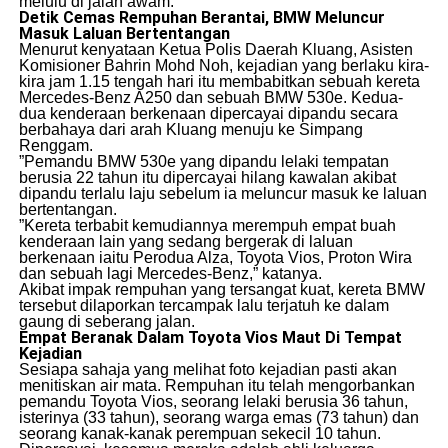
melulu di jalan awam.
Detik Cemas Rempuhan Berantai, BMW Meluncur
Masuk Laluan Bertentangan
​Menurut kenyataan Ketua Polis Daerah Kluang, Asisten
Komisioner Bahrin Mohd Noh, kejadian yang berlaku kira-
kira jam 1.15 tengah hari itu membabitkan sebuah kereta
Mercedes-Benz A250 dan sebuah BMW 530e. Kedua-
dua kenderaan berkenaan dipercayai dipandu secara
berbahaya dari arah Kluang menuju ke Simpang
Renggam.
​”Pemandu BMW 530e yang dipandu lelaki tempatan
berusia 22 tahun itu dipercayai hilang kawalan akibat
dipandu terlalu laju sebelum ia meluncur masuk ke laluan
bertentangan.
​”Kereta terbabit kemudiannya merempuh empat buah
kenderaan lain yang sedang bergerak di laluan
berkenaan iaitu Perodua Alza, Toyota Vios, Proton Wira
dan sebuah lagi Mercedes-Benz,” katanya.
​Akibat impak rempuhan yang tersangat kuat, kereta BMW
tersebut dilaporkan tercampak lalu terjatuh ke dalam
gaung di seberang jalan.
Empat Beranak Dalam Toyota Vios Maut Di Tempat
Kejadian
​Sesiapa sahaja yang melihat foto kejadian pasti akan
menitiskan air mata. Rempuhan itu telah mengorbankan
pemandu Toyota Vios, seorang lelaki berusia 36 tahun,
isterinya (33 tahun), seorang warga emas (73 tahun) dan
seorang kanak-kanak perempuan sekecil 10 tahun.