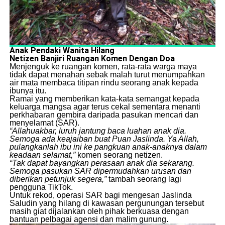
Anak Pendaki Wanita Hilang
Netizen Banjiri Ruangan Komen Dengan Doa
​Menjenguk ke ruangan komen, rata-rata warga maya
tidak dapat menahan sebak malah turut menumpahkan
air mata membaca titipan rindu seorang anak kepada
ibunya itu.
​Ramai yang memberikan kata-kata semangat kepada
keluarga mangsa agar terus cekal sementara menanti
perkhabaran gembira daripada pasukan mencari dan
menyelamat (SAR).
“Allahuakbar, luruh jantung baca luahan anak dia.
Semoga ada keajaiban buat Puan Jaslinda. Ya Allah,
pulangkanlah ibu ini ke pangkuan anak-anaknya dalam
keadaan selamat,”
komen seorang netizen.
“Tak dapat bayangkan perasaan anak dia sekarang.
Semoga pasukan SAR dipermudahkan urusan dan
diberikan petunjuk segera,”
tambah seorang lagi
pengguna TikTok.
​Untuk rekod, operasi SAR bagi mengesan Jaslinda
Saludin yang hilang di kawasan pergunungan tersebut
masih giat dijalankan oleh pihak berkuasa dengan
bantuan pelbagai agensi dan malim gunung.