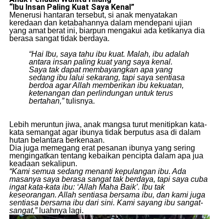
“Ibu
Insan Paling Kuat Saya Kenal”
​Menerusi hantaran tersebut, si anak menyatakan
keredaan dan ketabahannya dalam mendepani ujian
yang amat berat ini, biarpun mengakui ada ketikanya dia
berasa sangat tidak berdaya.
“Hai Ibu, saya tahu ibu kuat. Malah, ibu adalah
antara insan paling kuat yang saya kenal.
Saya tak dapat membayangkan apa yang
sedang ibu lalui sekarang, tapi saya sentiasa
berdoa agar Allah memberikan ibu kekuatan,
ketenangan dan perlindungan untuk terus
bertahan,”
tulisnya.
​Lebih meruntun jiwa, anak mangsa turut menitipkan kata-
kata semangat agar ibunya tidak berputus asa di dalam
hutan belantara berkenaan.
​Dia juga memegang erat pesanan ibunya yang sering
mengingatkan tentang kebaikan pencipta dalam apa jua
keadaan sekalipun.
“Kami semua sedang menanti kepulangan ibu. Ada
masanya saya berasa sangat tak berdaya, tapi saya cuba
ingat kata-kata ibu: ‘Allah Maha Baik’. Ibu tak
keseorangan. Allah sentiasa bersama ibu, dan kami juga
sentiasa bersama ibu dari sini. Kami sayang ibu sangat-
sangat,”
luahnya lagi.