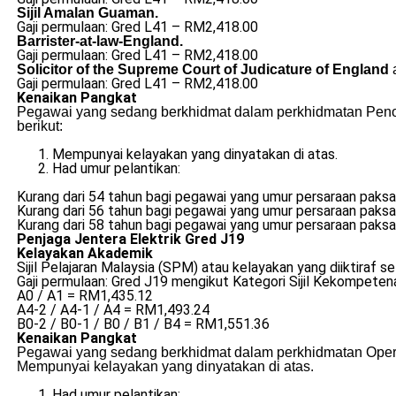
Sijil Amalan Guaman.
Gaji permulaan: Gred L41 – RM2,418.00
Barrister-at-law-England.
Gaji permulaan: Gred L41 – RM2,418.00
Solicitor of the Supreme Court of Judicature of England
Gaji permulaan: Gred L41 – RM2,418.00
Kenaikan Pangkat
Pegawai yang sedang berkhidmat dalam perkhidmatan Penol
berikut:
Mempunyai kelayakan yang dinyatakan di atas.
Had umur pelantikan:
Kurang dari 54 tahun bagi pegawai yang umur persaraan paksa
Kurang dari 56 tahun bagi pegawai yang umur persaraan paksa
Kurang dari 58 tahun bagi pegawai yang umur persaraan paksa
Penjaga Jentera Elektrik Gred J19
Kelayakan Akademik
Sijil Pelajaran Malaysia (SPM) atau kelayakan yang diiktiraf
Gaji permulaan: Gred J19 mengikut Kategori Sijil Kekompeten
A0 / A1 = RM1,435.12
A4-2 / A4-1 / A4 = RM1,493.24
B0-2 / B0-1 / B0 / B1 / B4 = RM1,551.36
Kenaikan Pangkat
Pegawai yang sedang berkhidmat dalam perkhidmatan Operat
Mempunyai kelayakan yang dinyatakan di atas.
Had umur pelantikan: