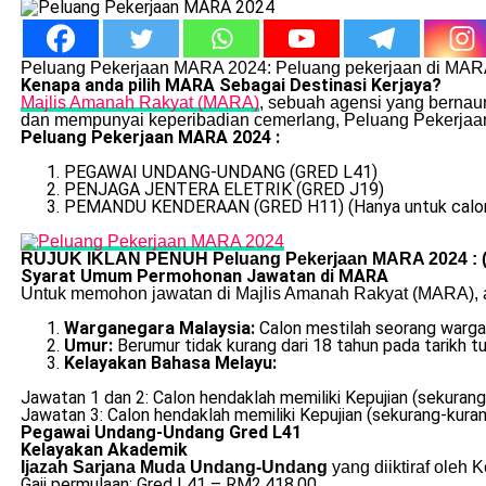
Peluang Pekerjaan MARA 2024: Peluang pekerjaan di MARA b
Kenapa anda pilih MARA Sebagai Destinasi Kerjaya?
Majlis Amanah Rakyat (MARA)
, sebuah agensi yang bernau
dan mempunyai keperibadian cemerlang, Peluang Pekerjaan
Peluang Pekerjaan MARA 2024 :
PEGAWAI UNDANG-UNDANG (GRED L41)
PENJAGA JENTERA ELETRIK (GRED J19)
PEMANDU KENDERAAN (GRED H11) (Hanya untuk calon y
RUJUK IKLAN PENUH Peluang Pekerjaan MARA 2024 : 
Syarat Umum Permohonan Jawatan di MARA
Untuk memohon jawatan di Majlis Amanah Rakyat (MARA), an
Warganegara Malaysia:
Calon mestilah seorang warga
Umur:
Berumur tidak kurang dari 18 tahun pada tarikh tu
Kelayakan Bahasa Melayu:
Jawatan 1 dan 2: Calon hendaklah memiliki Kepujian (sekurang-
Jawatan 3: Calon hendaklah memiliki Kepujian (sekurang-kura
Pegawai Undang-Undang Gred L41
Kelayakan Akademik
Ijazah Sarjana Muda Undang-Undang
yang diiktiraf oleh 
Gaji permulaan: Gred L41 – RM2,418.00