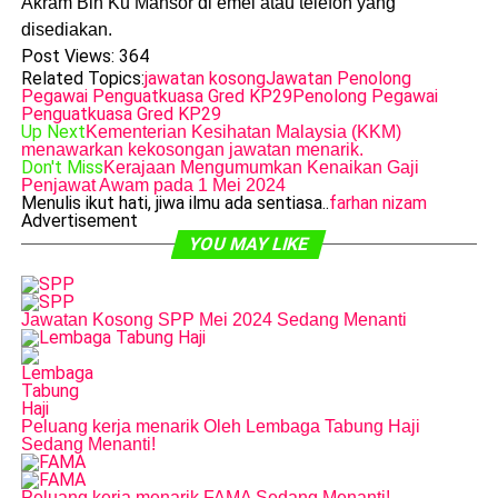
Akram Bin Ku Mansor di emel atau telefon yang
disediakan.
Post Views:
364
Related Topics:
jawatan kosong
Jawatan Penolong
Pegawai Penguatkuasa Gred KP29
Penolong Pegawai
Penguatkuasa Gred KP29
Up Next
Kementerian Kesihatan Malaysia (KKM)
menawarkan kekosongan jawatan menarik.
Don't Miss
Kerajaan Mengumumkan Kenaikan Gaji
Penjawat Awam pada 1 Mei 2024
Menulis ikut hati, jiwa ilmu ada sentiasa..
farhan nizam
Advertisement
YOU MAY LIKE
Jawatan Kosong SPP Mei 2024 Sedang Menanti
Peluang kerja menarik Oleh Lembaga Tabung Haji
Sedang Menanti!
Peluang kerja menarik FAMA Sedang Menanti!