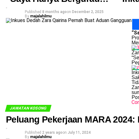
Published
8 months ago
on
December 2, 2025
By
majalahilmu
“S
Pro
Men
Zar
“Se
Peg
Ink
Sak
Tid
Zar
su
Pos
Con
JAWATAN KOSONG
Peluang Pekerjaan MARA 2024:
Published
2 years ago
on
July 11, 2024
By
majalahilmu