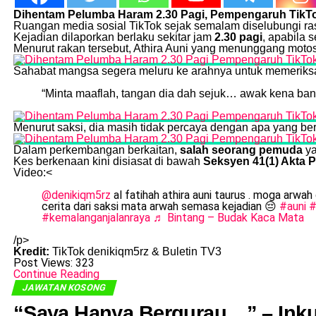
Dihentam Pelumba Haram 2.30 Pagi, Pempengaruh TikTo
Ruangan media sosial TikTok sejak semalam diselubungi r
Kejadian dilaporkan berlaku sekitar jam
2.30 pagi
, apabila 
Menurut rakan tersebut, Athira Auni yang menunggang motosi
Sahabat mangsa segera meluru ke arahnya untuk memeriksa 
“Minta maaflah, tangan dia dah sejuk… awak kena ban
Menurut saksi, dia masih tidak percaya dengan apa yang ber
Dalam perkembangan berkaitan,
salah seorang pemuda
ya
Kes berkenaan kini disiasat di bawah
Seksyen 41(1) Akta 
Video:<
@denikiqm5rz
al fatihah athira auni taurus . moga arwah
cerita dari saksi mata arwah semasa kejadian 😔
#auni
#
#kemalanganjalanraya
♬ Bintang – Budak Kaca Mata
/p>
Kredit:
TikTok denikiqm5rz & Buletin TV3
Post Views:
323
Continue Reading
JAWATAN KOSONG
“Saya Hanya Bergurau…” – Ink