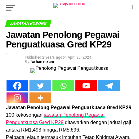
JAWATAN KOSONG
Jawatan Penolong Pegawai
Penguatkuasa Gred KP29
Published
2 years ago
on
April 30, 2024
By
farhan nizam
Jawatan Penolong Pegawai Penguatkuasa Gred KP29
100 kekosongan
jawatan Penolong Pegawai
Penguatkuasa Gred KP29
ditawarkan dengan jadual gaji
antara RM1,493 hingga RM5,696.
Pelbagai elaun termasuk Imbuhan Tetap Khidmat Awam,