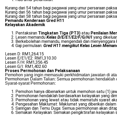
Kurang dari 54 tahun bagi pegawai yang umur persaraan paksa
Kurang dari 56 tahun bagi pegawai yang umur persaraan paksa
Kurang dari 58 tahun bagi pegawai yang umur persaraan paksa
Pemandu Kenderaan Gred H11
Kelayakan Akademik
Pentaksiran
Tingkatan Tiga (PT3)
atau
Penilaian M
Lesen memandu
Kelas D/E/E1/E2/F/G/H/I
yang dikelua
Berkebolehan memandu, mengendali dan menyenggara ken
Gaji permulaan:
Gred H11 mengikut Kelas Lesen Meman
Lesen D: RM1,264.15
Lesen E/E1/E2: RM1,310.30
Lesen F/H: RM1,356.45
Lesen G/I: RM1,402.60
Proses Permohonan dan Pelaksanaan
Pemohon yang ingin memasuki perkhidmatan jawatan di atas
Permohonan Dalam Talian: Semua permohonan hendaklah dibu
Syarat-syarat Permohonan:
Pemohon hanya dibenarkan untuk memohon satu (1) jaw
Permohonan hendaklah berdasarkan kelayakan yang dimil
Permohonan yang lewat atau tidak mematuhi syarat akan
Pengesahan Maklumat: Maklumat yang diberikan dalam bo
Saringan dan Temu Duga: Semua permohonan akan ditapis
Semakan Kelayakan: Semakan pengiktirafan kelayakan sij