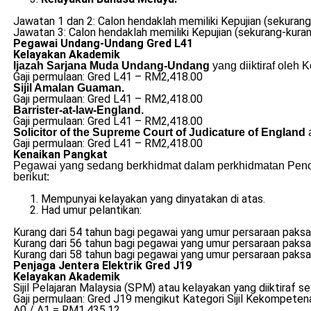
Jawatan 1 dan 2: Calon hendaklah memiliki Kepujian (sekurang-
Jawatan 3: Calon hendaklah memiliki Kepujian (sekurang-kura
Pegawai Undang-Undang Gred L41
Kelayakan Akademik
Ijazah Sarjana Muda Undang-Undang
yang diiktiraf oleh 
Gaji permulaan: Gred L41 – RM2,418.00
Sijil Amalan Guaman.
Gaji permulaan: Gred L41 – RM2,418.00
Barrister-at-law-England.
Gaji permulaan: Gred L41 – RM2,418.00
Solicitor of the Supreme Court of Judicature of England
Gaji permulaan: Gred L41 – RM2,418.00
Kenaikan Pangkat
Pegawai yang sedang berkhidmat dalam perkhidmatan Penol
berikut:
Mempunyai kelayakan yang dinyatakan di atas.
Had umur pelantikan:
Kurang dari 54 tahun bagi pegawai yang umur persaraan paksa
Kurang dari 56 tahun bagi pegawai yang umur persaraan paksa
Kurang dari 58 tahun bagi pegawai yang umur persaraan paksa
Penjaga Jentera Elektrik Gred J19
Kelayakan Akademik
Sijil Pelajaran Malaysia (SPM) atau kelayakan yang diiktiraf
Gaji permulaan: Gred J19 mengikut Kategori Sijil Kekompeten
A0 / A1 = RM1,435.12