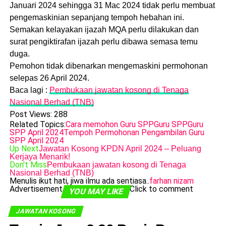
Januari 2024 sehingga 31 Mac 2024 tidak perlu membuat
pengemaskinian sepanjang tempoh hebahan ini.
Semakan kelayakan ijazah MQA perlu dilakukan dan
surat pengiktirafan ijazah perlu dibawa semasa temu
duga.
Pemohon tidak dibenarkan mengemaskini permohonan
selepas 26 April 2024.
Baca lagi :
Pembukaan jawatan kosong di Tenaga
Nasional Berhad (TNB)
Post Views:
288
Related Topics:
Cara memohon Guru SPP
Guru SPP
Guru
SPP April 2024
Tempoh Permohonan Pengambilan Guru
SPP April 2024
Up Next
Jawatan Kosong KPDN April 2024 – Peluang
Kerjaya Menarik!
Don't Miss
Pembukaan jawatan kosong di Tenaga
Nasional Berhad (TNB)
Menulis ikut hati, jiwa ilmu ada sentiasa..
farhan nizam
Advertisement
Click to comment
YOU MAY LIKE
JAWATAN KOSONG