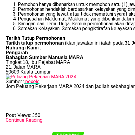
Pemohon hanya dibenarkan untuk memohon satu (1) jaw
Permohonan hendaklah berdasarkan kelayakan yang dimil
Permohonan yang lewat atau tidak mematuhi syarat akan
Pengesahan Maklumat: Maklumat yang diberikan dalam bo
Saringan dan Temu Duga: Semua permohonan akan ditapis
Semakan Kelayakan: Semakan pengiktirafan kelayakan sij
Tarikh Tutup Permohonan
Tarikh tutup permohonan
iklan jawatan ini ialah pada
31 J
Hubungi Kami :
Pengarah
Bahagian Sumber Manusia MARA
Tingkat 18, Ibu Pejabat MARA
21, Jalan MARA
50609 Kuala Lumpur
Sumber :
pexels
Jom Peluang Pekerjaan MARA 2024 dan jadilah sebahagian
Post Views:
350
Continue Reading