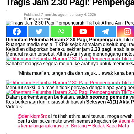
Tragis Jam 2.30 Pagi: Pempenga
Published
7 months ago
on
January 4, 2026
By
majalahilmu
Dihentam Pelumba Haram 2.30 Pagi, Pempengaruh TikTo
Ruangan media sosial TikTok sejak semalam diselubungi r
Kejadian dilaporkan berlaku sekitar jam
2.30 pagi
, apabila 
Menurut rakan tersebut, Athira Auni yang menunggang motosi
Sahabat mangsa segera meluru ke arahnya untuk memeriksa 
“Minta maaflah, tangan dia dah sejuk… awak kena ban
Menurut saksi, dia masih tidak percaya dengan apa yang ber
Dalam perkembangan berkaitan,
salah seorang pemuda
ya
Kes berkenaan kini disiasat di bawah
Seksyen 41(1) Akta 
Video:<
@denikiqm5rz
al fatihah athira auni taurus . moga arwah
cerita dari saksi mata arwah semasa kejadian 😔
#auni
#
#kemalanganjalanraya
♬ Bintang – Budak Kaca Mata