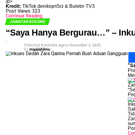
/p>
Kredit:
TikTok denikiqm5rz & Buletin TV3
Post Views:
323
Continue Reading
JAWATAN KOSONG
“Saya Hanya Bergurau…” – Ink
Published
8 months ago
on
December 2, 2025
By
majalahilmu
“S
Pro
Men
Zar
“Se
Peg
Ink
Sak
Tid
Zar
su
Pos
Con