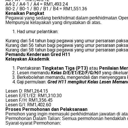
A4-2 / A4-1 / A4 = RM1,493.24
B0-2 / B0-1 / B0 / B1 / B4 = RM1,551.36
Kenaikan Pangkat
Pegawai yang sedang berkhidmat dalam perkhidmatan Operat
Mempunyai kelayakan yang dinyatakan di atas.
Had umur pelantikan:
Kurang dari 54 tahun bagi pegawai yang umur persaraan paksa
Kurang dari 56 tahun bagi pegawai yang umur persaraan paksa
Kurang dari 58 tahun bagi pegawai yang umur persaraan paksa
Pemandu Kenderaan Gred H11
Kelayakan Akademik
Pentaksiran
Tingkatan Tiga (PT3)
atau
Penilaian M
Lesen memandu
Kelas D/E/E1/E2/F/G/H/I
yang dikelua
Berkebolehan memandu, mengendali dan menyenggara ken
Gaji permulaan:
Gred H11 mengikut Kelas Lesen Meman
Lesen D: RM1,264.15
Lesen E/E1/E2: RM1,310.30
Lesen F/H: RM1,356.45
Lesen G/I: RM1,402.60
Proses Permohonan dan Pelaksanaan
Pemohon yang ingin memasuki perkhidmatan jawatan di atas
Permohonan Dalam Talian: Semua permohonan hendaklah dibu
Syarat-syarat Permohonan: