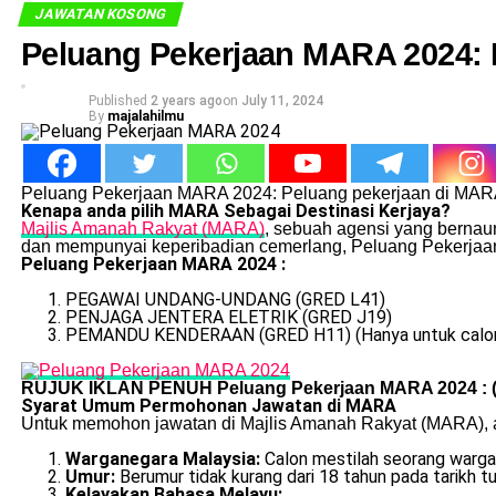
JAWATAN KOSONG
Peluang Pekerjaan MARA 2024:
Published
2 years ago
on
July 11, 2024
By
majalahilmu
Peluang Pekerjaan MARA 2024: Peluang pekerjaan di MARA b
Kenapa anda pilih MARA Sebagai Destinasi Kerjaya?
Majlis Amanah Rakyat (MARA)
, sebuah agensi yang bernau
dan mempunyai keperibadian cemerlang, Peluang Pekerjaan
Peluang Pekerjaan MARA 2024 :
PEGAWAI UNDANG-UNDANG (GRED L41)
PENJAGA JENTERA ELETRIK (GRED J19)
PEMANDU KENDERAAN (GRED H11) (Hanya untuk calon y
RUJUK IKLAN PENUH Peluang Pekerjaan MARA 2024 : 
Syarat Umum Permohonan Jawatan di MARA
Untuk memohon jawatan di Majlis Amanah Rakyat (MARA), an
Warganegara Malaysia:
Calon mestilah seorang warga
Umur:
Berumur tidak kurang dari 18 tahun pada tarikh tu
Kelayakan Bahasa Melayu: