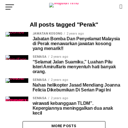
All posts tagged "Perak"
JAWATAN KOSONG
2 years ago
Jabatan Bomba Dan Penyelamat Malaysia
di Perak menawarkan jawatan kosong
yang menarik!!
SEMASA
2 years ago
“Selamat Jalan Suamiku,” Luahan Pilu
Isteri Amirulfaris menyentuh hati banyak
orang.
SEMASA
2 years ago
Nahas helikopter Jasad Mendiang Joanna
Felicia Dikebumikan Di Serian Pagi Ini
SEMASA
2 years ago
wirawati kebanggaan TLDM”.
Kepergiannya meninggalkan dua anak
kecil
MORE POSTS