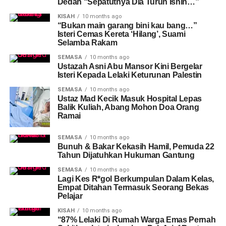
Dedah “Sepatutnya Dia Turun Isnin…”
KISAH
10 months ago
“Bukan main garang bini kau bang…”
Isteri Cemas Kereta ‘Hilang’, Suami
Selamba Rakam
SEMASA
10 months ago
Ustazah Asni Abu Mansor Kini Bergelar
Isteri Kepada Lelaki Keturunan Palestin
SEMASA
10 months ago
Ustaz Mad Kecik Masuk Hospital Lepas
Balik Kuliah, Abang Mohon Doa Orang
Ramai
SEMASA
10 months ago
Bunuh & Bakar Kekasih Hamil, Pemuda 22
Tahun Dijatuhkan Hukuman Gantung
SEMASA
10 months ago
Lagi Kes R*gol Berkumpulan Dalam Kelas,
Empat Ditahan Termasuk Seorang Bekas
Pelajar
KISAH
10 months ago
“87% Lelaki Di Rumah Warga Emas Pernah