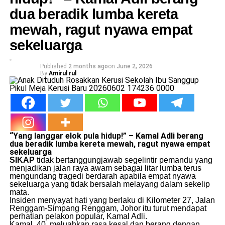
dua beradik lumba kereta
mewah, ragut nyawa empat
sekeluarga
Published
2 months ago
on
June 2, 2026
By
Amirul rul
“Yang langgar elok pula hidup!” – Kamal Adli berang
dua beradik lumba
kereta
mewah, ragut nyawa empat
sekeluarga
SIKAP
tidak bertanggungjawab segelintir pemandu yang
menjadikan jalan raya awam sebagai litar lumba terus
mengundang tragedi berdarah apabila empat nyawa
sekeluarga yang tidak bersalah melayang dalam sekelip
mata.
​Insiden menyayat hati yang berlaku di Kilometer 27, Jalan
Renggam-Simpang Renggam, Johor itu turut mendapat
perhatian pelakon popular, Kamal Adli.
​Kamal, 40, meluahkan rasa kesal dan berang dengan