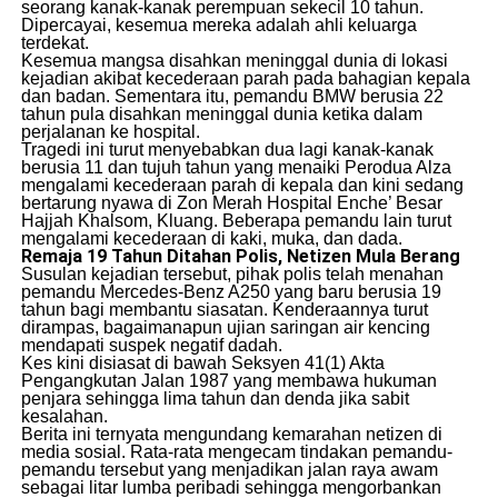
seorang kanak-kanak perempuan sekecil 10 tahun.
Dipercayai, kesemua mereka adalah ahli keluarga
terdekat.
​Kesemua mangsa disahkan meninggal dunia di lokasi
kejadian akibat kecederaan parah pada bahagian kepala
dan badan. Sementara itu, pemandu BMW berusia 22
tahun pula disahkan meninggal dunia ketika dalam
perjalanan ke hospital.
​Tragedi ini turut menyebabkan dua lagi kanak-kanak
berusia 11 dan tujuh tahun yang menaiki Perodua Alza
mengalami kecederaan parah di kepala dan kini sedang
bertarung nyawa di Zon Merah Hospital Enche’ Besar
Hajjah Khalsom, Kluang. Beberapa pemandu lain turut
mengalami kecederaan di kaki, muka, dan dada.
Remaja 19 Tahun Ditahan Polis, Netizen Mula Berang
​Susulan kejadian tersebut, pihak polis telah menahan
pemandu Mercedes-Benz A250 yang baru berusia 19
tahun bagi membantu siasatan. Kenderaannya turut
dirampas, bagaimanapun ujian saringan air kencing
mendapati suspek negatif dadah.
​Kes kini disiasat di bawah Seksyen 41(1) Akta
Pengangkutan Jalan 1987 yang membawa hukuman
penjara sehingga lima tahun dan denda jika sabit
kesalahan.
​Berita ini ternyata mengundang kemarahan netizen di
media sosial. Rata-rata mengecam tindakan pemandu-
pemandu tersebut yang menjadikan jalan raya awam
sebagai litar lumba peribadi sehingga mengorbankan