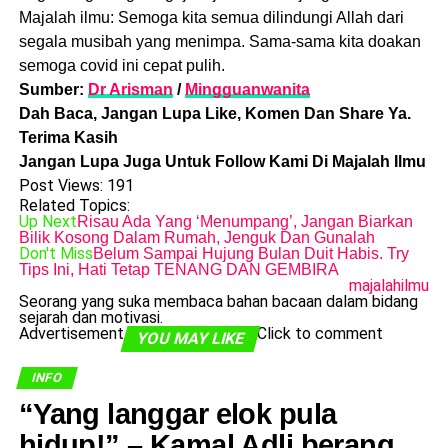
Majalah ilmu: Semoga kita semua dilindungi Allah dari
segala musibah yang menimpa. Sama-sama kita doakan
semoga covid ini cepat pulih.
Sumber:
Dr Arisman
/
Mingguanwanita
Dah Baca, Jangan Lupa Like, Komen Dan Share Ya.
Terima Kasih
Jangan Lupa Juga Untuk Follow Kami Di Majalah Ilmu
Post Views:
191
Related Topics:
Up Next
Risau Ada Yang ‘Menumpang’, Jangan Biarkan
Bilik Kosong Dalam Rumah, Jenguk Dan Gunalah
Don't Miss
Belum Sampai Hujung Bulan Duit Habis. Try
Tips Ini, Hati Tetap TENANG DAN GEMBIRA
majalahilmu
Seorang yang suka membaca bahan bacaan dalam bidang
sejarah dan motivasi.
Advertisement
Click to comment
YOU MAY LIKE
INFO
​“Yang langgar elok pula
hidup!” – Kamal Adli berang