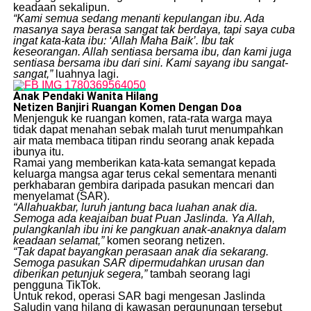
keadaan sekalipun.
“Kami semua sedang menanti kepulangan ibu. Ada
masanya saya berasa sangat tak berdaya, tapi saya cuba
ingat kata-kata ibu: ‘Allah Maha Baik’. Ibu tak
keseorangan. Allah sentiasa bersama ibu, dan kami juga
sentiasa bersama ibu dari sini. Kami sayang ibu sangat-
sangat,”
luahnya lagi.
Anak Pendaki Wanita Hilang
Netizen Banjiri Ruangan Komen Dengan Doa
​Menjenguk ke ruangan komen, rata-rata warga maya
tidak dapat menahan sebak malah turut menumpahkan
air mata membaca titipan rindu seorang anak kepada
ibunya itu.
​Ramai yang memberikan kata-kata semangat kepada
keluarga mangsa agar terus cekal sementara menanti
perkhabaran gembira daripada pasukan mencari dan
menyelamat (SAR).
“Allahuakbar, luruh jantung baca luahan anak dia.
Semoga ada keajaiban buat Puan Jaslinda. Ya Allah,
pulangkanlah ibu ini ke pangkuan anak-anaknya dalam
keadaan selamat,”
komen seorang netizen.
“Tak dapat bayangkan perasaan anak dia sekarang.
Semoga pasukan SAR dipermudahkan urusan dan
diberikan petunjuk segera,”
tambah seorang lagi
pengguna TikTok.
​Untuk rekod, operasi SAR bagi mengesan Jaslinda
Saludin yang hilang di kawasan pergunungan tersebut