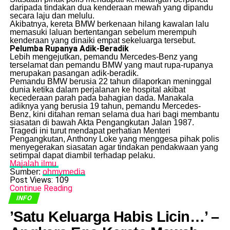
daripada tindakan dua kenderaan mewah yang dipandu
secara laju dan melulu.
​Akibatnya, kereta BMW berkenaan hilang kawalan lalu
memasuki laluan bertentangan sebelum merempuh
kenderaan yang dinaiki empat sekeluarga tersebut.
Pelumba Rupanya Adik-Beradik
​Lebih mengejutkan, pemandu Mercedes-Benz yang
terselamat dan pemandu BMW yang maut rupa-rupanya
merupakan pasangan adik-beradik.
​Pemandu BMW berusia 22 tahun dilaporkan meninggal
dunia ketika dalam perjalanan ke hospital akibat
kecederaan parah pada bahagian dada. Manakala
adiknya yang berusia 19 tahun, pemandu Mercedes-
Benz, kini ditahan reman selama dua hari bagi membantu
siasatan di bawah Akta Pengangkutan Jalan 1987.
​Tragedi ini turut mendapat perhatian Menteri
Pengangkutan, Anthony Loke yang menggesa pihak polis
menyegerakan siasatan agar tindakan pendakwaan yang
setimpal dapat diambil terhadap pelaku.
Majalah ilmu
Sumber:
ohmymedia
Post Views:
109
Continue Reading
INFO
​’Satu Keluarga Habis Licin…’ –