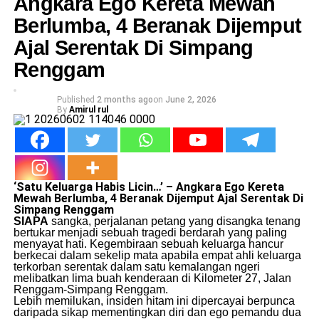
Angkara Ego Kereta Mewah
Berlumba, 4 Beranak Dijemput
Ajal Serentak Di Simpang
Renggam
Published
2 months ago
on
June 2, 2026
By
Amirul rul
‘Satu Keluarga Habis Licin…’ – Angkara Ego Kereta
Mewah Berlumba, 4 Beranak Dijemput Ajal Serentak Di
Simpang Renggam
SIAPA
sangka, perjalanan petang yang disangka tenang
bertukar menjadi sebuah tragedi berdarah yang paling
menyayat hati. Kegembiraan sebuah keluarga hancur
berkecai dalam sekelip mata apabila empat ahli keluarga
terkorban serentak dalam satu kemalangan ngeri
melibatkan lima buah kenderaan di Kilometer 27, Jalan
Renggam-Simpang Renggam.
​Lebih memilukan, insiden hitam ini dipercayai berpunca
daripada sikap mementingkan diri dan ego pemandu dua