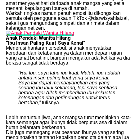
amat menyayat hati daripada anak mangsa yang setia
menanti kepulangan ibunya di rumah.
​Warkah ringkas namun penuh emosi itu dikongsikan
semula oleh pengguna akaun TikTok @darwisyahfaizal,
sekali gus mengundang simpati dan air mata dalam
kalangan netizen.
Anak Pendaki Wanita Hilang
“Ibu
Insan Paling Kuat Saya Kenal”
​Menerusi hantaran tersebut, si anak menyatakan
keredaan dan ketabahannya dalam mendepani ujian
yang amat berat ini, biarpun mengakui ada ketikanya dia
berasa sangat tidak berdaya.
“Hai Ibu, saya tahu ibu kuat. Malah, ibu adalah
antara insan paling kuat yang saya kenal.
Saya tak dapat membayangkan apa yang
sedang ibu lalui sekarang, tapi saya sentiasa
berdoa agar Allah memberikan ibu kekuatan,
ketenangan dan perlindungan untuk terus
bertahan,”
tulisnya.
​Lebih meruntun jiwa, anak mangsa turut menitipkan kata-
kata semangat agar ibunya tidak berputus asa di dalam
hutan belantara berkenaan.
​Dia juga memegang erat pesanan ibunya yang sering
mengingatkan tentang kebaikan pencipta dalam apa jua