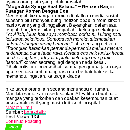
nyawa orang lain yang tidak bersalah.
“Moga Ada Syurga Buat Kalian…” – Netizen Banjiri
Ruangan Komen Dengan Doa
​Menjengah ke ruangan komen di platform media sosial,
suasana pilu menyelubungi netizen apabila memikirkan
nasib waris yang ditinggalkan. Bayangkan, dalam satu
tengah hari, terus hilang empat ahli keluarga sekaligus.
“Ya Allah, luluh hati saya membaca berita ni. Hilang satu
keluarga sekaligus. Semoga roh mereka ditempatkan
dalam kalangan orang beriman,”
tulis seorang netizen.
“Tolonglah haramkan pemandu-pemandu melulu macam
ni daripada guna jalan raya. Kerana ego nak tunjuk hebat,
anak orang lain jadi yatim piatu, keluarga orang lain
hancur!”
komen seorang lagi dengan nada kesal.
​Pihak polis turut menasihati semua pengguna jalan raya
agar sentiasa bertimbang rasa dan berhati-hati ketika
memandu. Ingatlah, keluarga kita da
n keluarga orang lain sedang menunggu di rumah.
​Mari kita sama-sama sedekahkan Al-Fatihah buat para
mangsa yang terkorban dan doakan kesembuhan buat
anak-anak kecil yang masih kritikal di hospital.
Majalah ilmu
Sumber:
borakdaily
Post Views:
134
Continue Reading
INFO