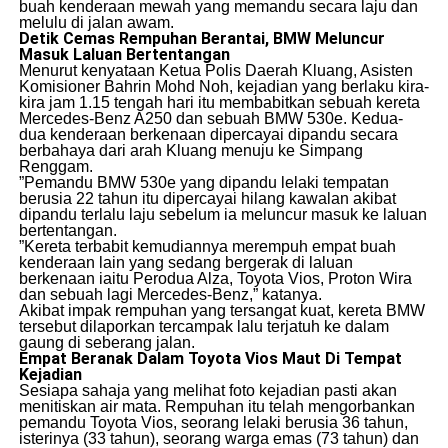
buah kenderaan mewah yang memandu secara laju dan
melulu di jalan awam.
Detik Cemas Rempuhan Berantai, BMW Meluncur
Masuk Laluan Bertentangan
​Menurut kenyataan Ketua Polis Daerah Kluang, Asisten
Komisioner Bahrin Mohd Noh, kejadian yang berlaku kira-
kira jam 1.15 tengah hari itu membabitkan sebuah kereta
Mercedes-Benz A250 dan sebuah BMW 530e. Kedua-
dua kenderaan berkenaan dipercayai dipandu secara
berbahaya dari arah Kluang menuju ke Simpang
Renggam.
​”Pemandu BMW 530e yang dipandu lelaki tempatan
berusia 22 tahun itu dipercayai hilang kawalan akibat
dipandu terlalu laju sebelum ia meluncur masuk ke laluan
bertentangan.
​”Kereta terbabit kemudiannya merempuh empat buah
kenderaan lain yang sedang bergerak di laluan
berkenaan iaitu Perodua Alza, Toyota Vios, Proton Wira
dan sebuah lagi Mercedes-Benz,” katanya.
​Akibat impak rempuhan yang tersangat kuat, kereta BMW
tersebut dilaporkan tercampak lalu terjatuh ke dalam
gaung di seberang jalan.
Empat Beranak Dalam Toyota Vios Maut Di Tempat
Kejadian
​Sesiapa sahaja yang melihat foto kejadian pasti akan
menitiskan air mata. Rempuhan itu telah mengorbankan
pemandu Toyota Vios, seorang lelaki berusia 36 tahun,
isterinya (33 tahun), seorang warga emas (73 tahun) dan