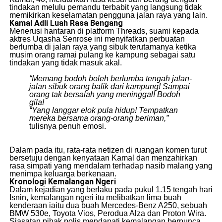
tindakan melulu pemandu terbabit yang langsung tidak
memikirkan keselamatan pengguna jalan raya yang lain.
Kamal Adli Luah Rasa Bengang
​Menerusi hantaran di platform Threads, suami kepada
aktres Uqasha Senrose ini menyifatkan perbuatan
berlumba di jalan raya yang sibuk terutamanya ketika
musim orang ramai pulang ke kampung sebagai satu
tindakan yang tidak masuk akal.
“Memang bodoh boleh berlumba tengah jalan-
jalan sibuk orang balik dari kampung! Sampai
orang tak bersalah yang meninggal! Bodoh
gila!
“Yang langgar elok pula hidup! Tempatkan
mereka bersama orang-orang beriman,”
tulisnya penuh emosi.
​Dalam pada itu, rata-rata netizen di ruangan komen turut
bersetuju dengan kenyataan Kamal dan menzahirkan
rasa simpati yang mendalam terhadap nasib malang yang
menimpa keluarga berkenaan.
Kronologi Kemalangan Ngeri
​Dalam kejadian yang berlaku pada pukul 1.15 tengah hari
Isnin, kemalangan ngeri itu melibatkan lima buah
kenderaan iaitu dua buah Mercedes-Benz A250, sebuah
BMW 530e, Toyota Vios, Perodua Alza dan Proton Wira.
​Siasatan pihak polis mendapati kemalangan berpunca