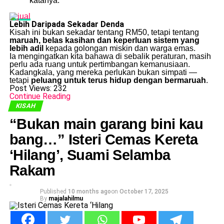
katanya.
Lebih Daripada Sekadar Denda
Kisah ini bukan sekadar tentang RM50, tetapi tentang
maruah, belas kasihan dan keperluan sistem yang
lebih adil
kepada golongan miskin dan warga emas.
Ia mengingatkan kita bahawa di sebalik peraturan, masih
perlu ada ruang untuk pertimbangan kemanusiaan.
Kadangkala, yang mereka perlukan bukan simpati —
tetapi
peluang untuk terus hidup dengan bermaruah
.
Post Views:
232
Continue Reading
KISAH
“Bukan main garang bini kau
bang…” Isteri Cemas Kereta
‘Hilang’, Suami Selamba
Rakam
Published
10 months ago
on
October 17, 2025
By
majalahilmu