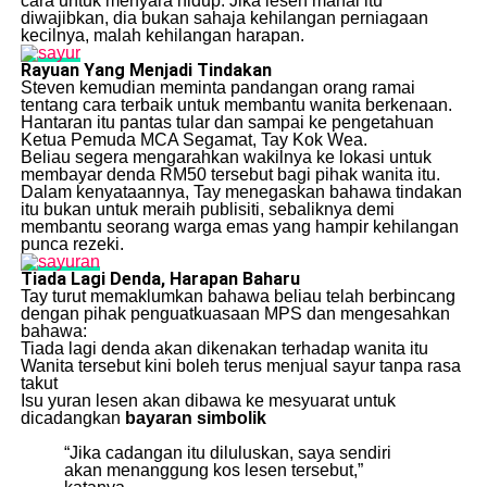
cara untuk menyara hidup. Jika lesen mahal itu
diwajibkan, dia bukan sahaja kehilangan perniagaan
kecilnya, malah kehilangan harapan.
Rayuan Yang Menjadi Tindakan
Steven kemudian meminta pandangan orang ramai
tentang cara terbaik untuk membantu wanita berkenaan.
Hantaran itu pantas tular dan sampai ke pengetahuan
Ketua Pemuda MCA Segamat, Tay Kok Wea.
Beliau segera mengarahkan wakilnya ke lokasi untuk
membayar denda RM50 tersebut bagi pihak wanita itu.
Dalam kenyataannya, Tay menegaskan bahawa tindakan
itu bukan untuk meraih publisiti, sebaliknya demi
membantu seorang warga emas yang hampir kehilangan
punca rezeki.
Tiada Lagi Denda, Harapan Baharu
Tay turut memaklumkan bahawa beliau telah berbincang
dengan pihak penguatkuasaan MPS dan mengesahkan
bahawa:
Tiada lagi denda akan dikenakan terhadap wanita itu
Wanita tersebut kini boleh terus menjual sayur tanpa rasa
takut
Isu yuran lesen akan dibawa ke mesyuarat untuk
dicadangkan
bayaran simbolik
“Jika cadangan itu diluluskan, saya sendiri
akan menanggung kos lesen tersebut,”