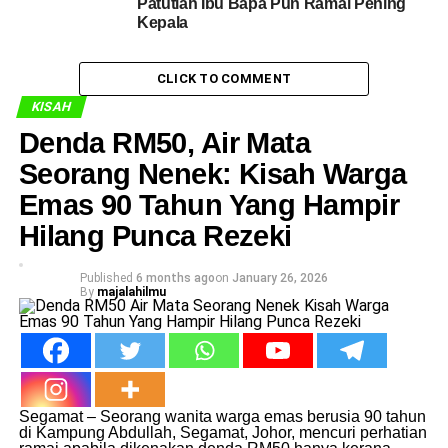
Patutlah Ibu Bapa Pun Ramai Pening
Kepala
CLICK TO COMMENT
KISAH
Denda RM50, Air Mata
Seorang Nenek: Kisah Warga
Emas 90 Tahun Yang Hampir
Hilang Punca Rezeki
Published
6 months ago
on
January 26, 2026
By
majalahilmu
Segamat – Seorang wanita warga emas berusia 90 tahun
di Kampung Abdullah, Segamat, Johor, mencuri perhatian