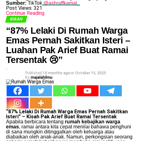
Sumber:
TikTok
@ashraffkamal_
Post Views:
321
Continue Reading
KISAH
“87% Lelaki Di Rumah Warga
Emas Pernah Sakitkan Isteri –
Luahan Pak Arief Buat Ramai
Tersentak 😢”
Published
10 months ago
on
October 15, 2025
By
majalahilmu
“87% Lelaki Di Rumah Warga Emas Pernah Sakitkan
Isteri” – Kisah Pak Arief Buat Ramai Tersentak
Apabila berbicara tentang
rumah kebajikan warga
emas
, ramai antara kita cepat menilai bahawa penghuni
di sana mungkin ditinggalkan oleh keluarga atau
diabaikan oleh anak-anak. Namun, perkongsian seorang