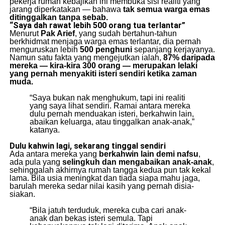
pekerja rumah kebajikan ini membuka sisi realiti yang
jarang diperkatakan — bahawa
tak semua warga emas
ditinggalkan tanpa sebab.
“Saya dah rawat lebih 500 orang tua terlantar”
Menurut
Pak Arief
, yang sudah bertahun-tahun
berkhidmat menjaga warga emas terlantar, dia pernah
menguruskan lebih
500 penghuni
sepanjang kerjayanya.
Namun satu fakta yang mengejutkan ialah,
87% daripada
mereka — kira-kira 300 orang — merupakan lelaki
yang pernah menyakiti isteri sendiri ketika zaman
muda.
“Saya bukan nak menghukum, tapi ini realiti
yang saya lihat sendiri. Ramai antara mereka
dulu pernah menduakan isteri, berkahwin lain,
abaikan keluarga, atau tinggalkan anak-anak,”
katanya.
Dulu kahwin lagi, sekarang tinggal sendiri
Ada antara mereka yang
berkahwin lain demi nafsu
,
ada pula yang
selingkuh dan mengabaikan anak-anak
,
sehinggalah akhirnya rumah tangga kedua pun tak kekal
lama. Bila usia meningkat dan tiada siapa mahu jaga,
barulah mereka sedar nilai kasih yang pernah disia-
siakan.
“Bila jatuh terduduk, mereka cuba cari anak-
anak dan bekas isteri semula. Tapi