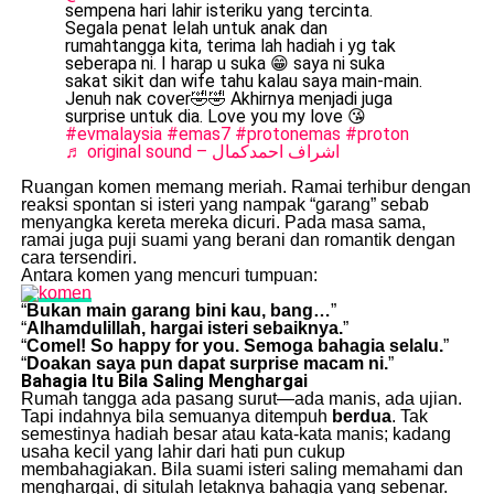
sempena hari lahir isteriku yang tercinta.
Segala penat lelah untuk anak dan
rumahtangga kita, terima lah hadiah i yg tak
seberapa ni. I harap u suka 😁 saya ni suka
sakat sikit dan wife tahu kalau saya main-main.
Jenuh nak cover🤣🤣 Akhirnya menjadi juga
surprise untuk dia. Love you my love 😘
#evmalaysia
#emas7
#protonemas
#proton
♬ original sound – اشراف احمدكمال
Ruangan komen memang meriah. Ramai terhibur dengan
reaksi spontan si isteri yang nampak “garang” sebab
menyangka kereta mereka dicuri. Pada masa sama,
ramai juga puji suami yang berani dan romantik dengan
cara tersendiri.
Antara komen yang mencuri tumpuan:
“
Bukan main garang bini kau, bang…
”
“
Alhamdulillah, hargai isteri sebaiknya.
”
“
Comel! So happy for you. Semoga bahagia selalu.
”
“
Doakan saya pun dapat surprise macam ni.
”
Bahagia Itu Bila Saling Menghargai
Rumah tangga ada pasang surut—ada manis, ada ujian.
Tapi indahnya bila semuanya ditempuh
berdua
. Tak
semestinya hadiah besar atau kata-kata manis; kadang
usaha kecil yang lahir dari hati pun cukup
membahagiakan. Bila suami isteri saling memahami dan
menghargai, di situlah letaknya bahagia yang sebenar.