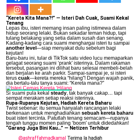
“Kereta Kita Mana?!” — Isteri Dah Cuak, Suami Kekal
Tenang
Lepas ibu, isteri memang insan paling istimewa dalam
hidup seorang lelaki. Bukan sekadar teman hidup, tapi
tulang belakang yang setia dalam susah dan senang.
Kadang-kadang cara suami menghargai isteri tu sampai
another level
—siap menyakat dulu sebelum bagi
kejutan!
Baru-baru ini, tular di TikTok satu video lucu memaparkan
gelagat seorang suami ‘prank’ isterinya. Dalam rakaman
tersebut, pasangan ini dilihat baru selesai membeli-belah
dan berjalan ke arah parkir. Sampai-sampai je, si isteri
terus
cuak
—kereta mereka “hilang”! Dengan wajah panik,
dia bertalu-talu tanya suami: “Kereta mana?”
Si suami pula kekal
steady
, tak banyak cakap… tapi
sempat merakam setiap reaksi isterinya.
Rupa-Rupanya Kejutan, Hadiah Kereta Baharu
Twist sebenar: itu semua hanyalah rancangan lelaki
berkenaan untuk menghadiahkan
sebuah kereta baharu
buat isteri tercinta. Patutlah tenang semacam—rupanya
tengah tunggu momen paling ‘boom’ untuk didedahkan!
“Garang Juga Bini Kau…” — Netizen Terhibur
@ashraffahmadkamal
Terima la hadiah