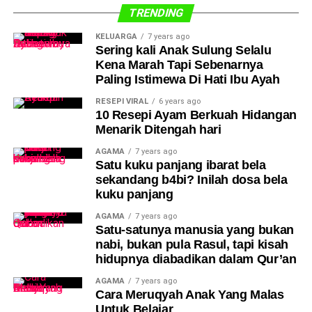
TRENDING
KELUARGA
7 years ago
Sering kali Anak Sulung Selalu
Kena Marah Tapi Sebenarnya
Paling Istimewa Di Hati Ibu Ayah
RESEPI VIRAL
6 years ago
10 Resepi Ayam Berkuah Hidangan
Menarik Ditengah hari
AGAMA
7 years ago
Satu kuku panjang ibarat bela
sekandang b4bi? Inilah dosa bela
kuku panjang
AGAMA
7 years ago
Satu-satunya manusia yang bukan
nabi, bukan pula Rasul, tapi kisah
hidupnya diabadikan dalam Qur’an
AGAMA
7 years ago
Cara Meruqyah Anak Yang Malas
Untuk Belajar