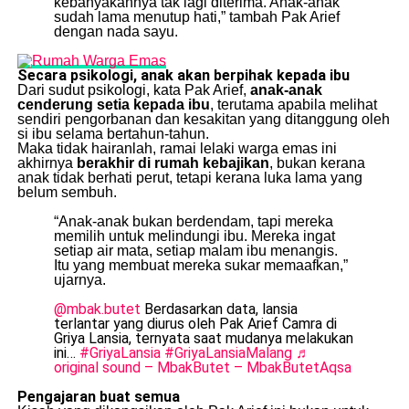
kebanyakannya tak lagi diterima. Anak-anak
sudah lama menutup hati,” tambah Pak Arief
dengan nada sayu.
Secara psikologi, anak akan berpihak kepada ibu
Dari sudut psikologi, kata Pak Arief,
anak-anak
cenderung setia kepada ibu
, terutama apabila melihat
sendiri pengorbanan dan kesakitan yang ditanggung oleh
si ibu selama bertahun-tahun.
Maka tidak hairanlah, ramai lelaki warga emas ini
akhirnya
berakhir di rumah kebajikan
, bukan kerana
anak tidak berhati perut, tetapi kerana luka lama yang
belum sembuh.
“Anak-anak bukan berdendam, tapi mereka
memilih untuk melindungi ibu. Mereka ingat
setiap air mata, setiap malam ibu menangis.
Itu yang membuat mereka sukar memaafkan,”
ujarnya.
@mbak.butet
Berdasarkan data, lansia
terlantar yang diurus oleh Pak Arief Camra di
Griya Lansia, ternyata saat mudanya melakukan
ini…
#GriyaLansia
#GriyaLansiaMalang
♬
original sound – MbakButet – MbakButetAqsa
Pengajaran buat semua