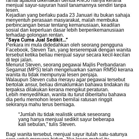
ramai apabila dikenakan denda RM50 hanya kerana
menjual sayur-sayuran hasil tanamannya sendiri tanpa
lesen.
Kejadian yang berlaku pada 23 Januari itu bukan sahaja
menyentuh perasaan masyarakat, malah membuka
perbincangan besar tentang kemanusiaan, keadilan
sosial dan keperluan dasar lebih berperikemanusiaan
terhadap golongan rentan.
“Saya Cuma Jual Sedikit…”
Perkara ini mula didedahkan oleh seorang pengguna
Facebook, Steven Tan, yang terserempak dengan wanita
tersebut ketika beliau menjual sayur secara kecil-kecilan
di tepi jalan.
Menurut Steven, seorang pegawai Majlis Perbandaran
Segamat (MPS) telah mengeluarkan saman RM50 kerana
wanita itu tidak mempunyai lesen penjaja.
Walaupun Steven cuba merayu agar pegawai tersebut
bertolak ansur, beliau dimaklumkan bahawa tindakan itu
terpaksa dilakukan kerana mengikut peraturan.
Lebih menyedihkan, wanita itu turut diberitahu bahawa
dia perlu memohon lesen bernilai ratusan ringgit
sekiranya mahu terus berniaga.
“Jumlah itu tidak realistik untuk seseorang
yang hanya menjual sedikit sayur beberapa
kali sebulan,” tulis Steven.
Bagi wanita tersebut, menjual sayur itulah satu-satunya