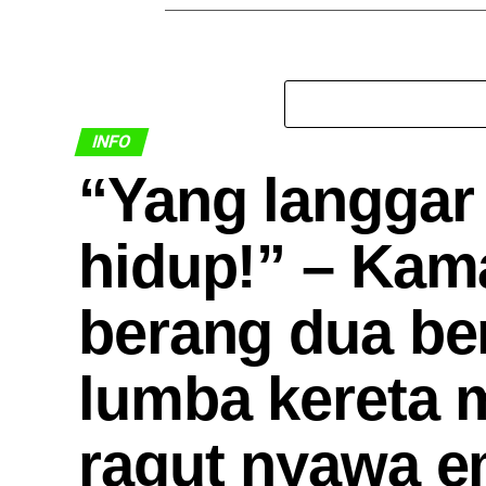
INFO
​“Yang langgar
hidup!” – Kama
berang dua be
lumba kereta 
ragut nyawa e