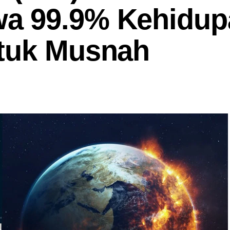
a 99.9% Kehidup
ntuk Musnah