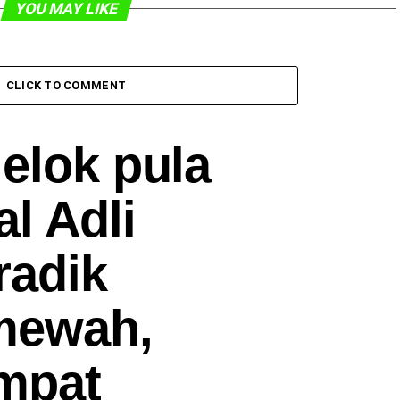
YOU MAY LIKE
CLICK TO COMMENT
 elok pula
l Adli
radik
mewah,
mpat