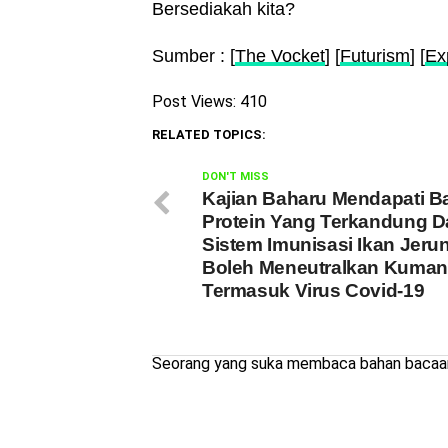
Bersediakah kita?
Sumber : [
The Vocket
] [
Futurism
] [
Ex
Post Views:
410
RELATED TOPICS:
DON'T MISS
Kajian Baharu Mendapati 
Protein Yang Terkandung 
Sistem Imunisasi Ikan Jeru
Boleh Meneutralkan Kuman
Termasuk Virus Covid-19
Seorang yang suka membaca bahan bacaan 