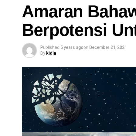
Amaran Bahaw
Berpotensi U
Published
5 years ago
on
December 21, 2021
By
kidin