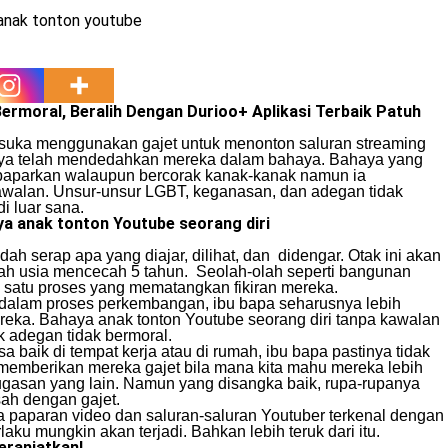
rmoral, Beralih Dengan Durioo+ Aplikasi Terbaik Patuh
g suka menggunakan gajet untuk menonton saluran streaming
arnya telah mendedahkan mereka dalam bahaya. Bahaya yang
paparkan walaupun bercorak kanak-kanak namun ia
walan. Unsur-unsur LGBT, keganasan, dan adegan tidak
 luar sana.
a anak tonton Youtube seorang diri
h serap apa yang diajar, dilihat, dan didengar. Otak ini akan
lah usia mencecah 5 tahun. Seolah-olah seperti bangunan
 satu proses yang mematangkan fikiran mereka.
 dalam proses perkembangan, ibu bapa seharusnya lebih
reka. Bahaya anak tonton Youtube seorang diri tanpa kawalan
k adegan tidak bermoral.
baik di tempat kerja atau di rumah, ibu bapa pastinya tidak
memberikan mereka gajet bila mana kita mahu mereka lebih
tugasan yang lain. Namun yang disangka baik, rupa-rupanya
sah dengan gajet.
paparan video dan saluran-saluran Youtuber terkenal dengan
aku mungkin akan terjadi. Bahkan lebih teruk dari itu.
eranjatkan!