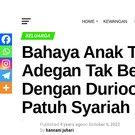
HOME
KEWANGAN
KELUARGA
Bahaya Anak 
Adegan Tak Be
Dengan Durioo
Patuh Syariah
Published
4 years ago
on
October 6, 2022
By
hannani juhari