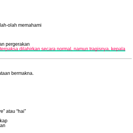
eolah-olah memahami
dan pergerakan
erpaksa dilahirkan secara normal, namun tragisnya, kepala
kataan bermakna.
” atau “hai”
akap
han