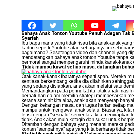
Bahaya Anak Tonton Youtube Penuh Adegan Tak Be
Syariah
Ibu bapa mana yang tidak risau bila anak-anak yan
kartun seperti Youtube atau sebagainya ini seben
bagaimana? Sesetengah video dan channel yang di
mendatangkan bahaya anak tonton Youtube tanpa ka
bermoral sangat mempengaruhi minda kanak-kanak di
Tidak mampu kawal setiap masa, datangkan bahay
Otak kanak-kanak ibaratnya seperti span. Mereka muda
sentiasa berkembang ketika dia dilahirkan sehingga
yang sedang disiapkan, anak akan melalui satu demi
Memandangkan pada peringkat itu, otak anak masih
berhati-hari dalam memilih strategi membesarkan me
kerana seminit kita alpa, anak akan menyerap banya
Dengan kekangan masa, dan tugas harian setiap masa 
mampu untuk mengawal anak selalu. Biasanya, kita 
terisi dengan “sesuatu” sementara kita menyiapkan 
tidak. Anak akan mula ketagih dan sukar untuk berpi
Ditambah dengan bahaya yang menanti mereka pada 
konten “sampahnya” apa yang kita berharap tidak berl
Statistik anak milik gajet di Malaysia sangat mem