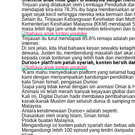
Tinjuan yang dilakukan oleh Lembaga Penduduk d
mendapati kira-kira 78.3% ibu bapa membenarkan an
gajet sejak kecil sehingga mereka leka bermain dan
Selain itu, Tinjauan Kebangsaan Kesihatan dan Morb
Kementerian Kesihatan Malaysia (KKM) mendapati 5
masa lebih tiga jam untuk menonton televisyen dan 
Tinjauan itu turut mendapati 85.6% remaja adalah 
internet.
Di sini jelas, kita lihat bahawa kesan sewaktu keta
dewasa. Justeri itu, membendung masalah dari akar u
kepada corak tontonan yang lebih baik dan memberi
Durioo+ platfrom patuh syariah, konten bersih da
“Kami mahu menyediakan platform yang selamat ba
kami dengan menyampaikan kandungan pendidikan ya
kata Sinan Ismail, pengasas Durioo
Siapa yang tidak kenal dengan siri animasi Omar & H
Animasi ini telah meraih banyak kejayaan global da
Kali ini, Digital Durian hadir membawa pembaharuan
kanak-kanak Muslim dari seluruh dunia di samping m
Malaysia.
Antara keistimewaan Durioo+ adalah seperti:
Diasaskan oleh orang Islam, Sinan Ismal.
Produk buatan Malaysia.
Mengandungi isi konten patuh syariah dan bebas ade
Mengandungi lebih 100 episod yang terdiri daripada
Islam.