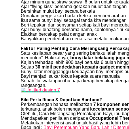
Ajar minum guna straw seawal 6 bulan untuk kekuata
Ajar “flying kiss” bersama gerakan mulut dan tangan
Bersihkan mulut bayi secara berkala
Gunakan pergerakan badan ketika memberi arahan
Ikut sama bunyi bayi sebagai tanda kita mendengar
Beri tepukan dan senyuman setiap kali bayi mencub
Ajar bunyi binatang bersama nama, contohnya “Ini ku
Elakkan bercakap pelat dengan anak
Banyakkan pendedahan deria rasa melalui makanan 
Faktor Paling Penting Cara Merangsang Percakap
Satu kesilapan besar yang sering berlaku ialah men
menonton”. Hakikatnya,
bunyi latar belakang jug
Kajian terhadap lebih 900 bayi berusia 6 bulan hing
Setiap
30 minit pendedahan kepada gadget menin
Bunyi latar mengganggu keupayaan bayi menapis bun
Bayi menjadi sukar fokus kepada suara manusia
Sebab itu, walaupun ibu bapa kerap bercakap denga
rangsangan.
Bila Perlu Risau & Dapatkan Bantuan?
Perkembangan bahasa melibatkan
7 komponen sen
terkurang, anak boleh mengalami
kecelaruan senso
Oleh itu, Cara Merangsang Percakapan Bayi, ibu ba
Mendapatkan penilaian daripada
Occupational Ther
Melakukan intervensi awal untuk hasil yang lebih be
Baca lagi :
Bayi Perempuan Yang Baru Lahir Ditemu