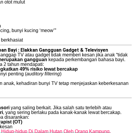
n otot mulut
a
cing, bunyi kucing ‘meow’”
berkhasiat
an Bayi : Elakkan Gangguan Gadget & Televisyen
ganggap TV atau gadget tidak memberi kesan jika anak “tidak
a merupakan gangguan
kepada perkembangan bahasa bayi.
ga 2 tahun mendapati:
gkatkan 49% risiko lewat bercakap
yi penting (
auditory filtering
)
n anak, kehadiran bunyi TV tetap menjejaskan keberkesanan
sori
yang saling berkait. Jika salah satu terlebih atau
ri
, yang sering berlaku pada kanak-kanak lewat bercakap.
pa disarankan:
apist (OT)
rkesan
i Hidup-hidup Di Dalam Hutan Oleh Orang Kampung,