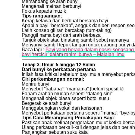
Memandang ke arah bunyi
Mengenali mainan berbunyi
Fokus kepada muzik
Tips rangsangan:
Kerap ketawa dan berbual bersama bayi
Apabila bayi “bercakap”, angguk dan beri respon s
Latih konsep giliran bercakap (turn-taking)
Panggil nama bayi dari arah berbeza
Tunjuk objek atau binatang sambil sebut namanya
Menyanyi sambil tepuk tangan untuk gabung bunyi 
Baca lagi :
Bayi yang berada dalam posisi songsang t
bayi ‘tercicir’ dalam rahim ibunya – Majalah Ilmu
Tahap 3: Umur 6 hingga 12 Bulan
Dari bunyi ke perkataan pertama
Inilah fasa kritikal sebelum bayi mula menyebut per
Ciri perkembangan normal:
Meniru bunyi
Menyebut “bababa”, “mamama” (belum spesifik)
Faham arahan mudah seperti “datang sini”
Mengenali objek biasa seperti botol susu
Bergerak ke arah bunyi
Menggabungkan vokal dan konsonan
Menyebut perkataan pertama seperti “mama”, “bye-bye
Tips Cara Merangsang Percakapan Bayi:
Pastikan anak melihat pergerakan mulut ketika berc
Ulang perkataan berkali-kali dengan jelas dan perla
Panjangkan sebutan suku kata