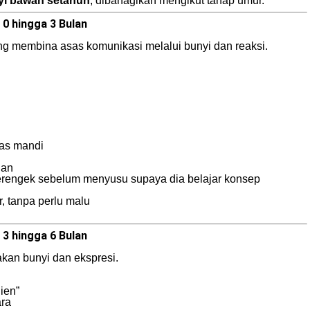
yi bawah setahun
, dibahagikan mengikut tahap umur.
0 hingga 3 Bulan
ang membina asas komunikasi melalui bunyi dan reaksi.
pas mandi
ian
erengek sebelum menyusu supaya dia belajar konsep
 tanpa perlu malu
3 hingga 6 Bulan
nakan bunyi dan ekspresi.
ien”
ara