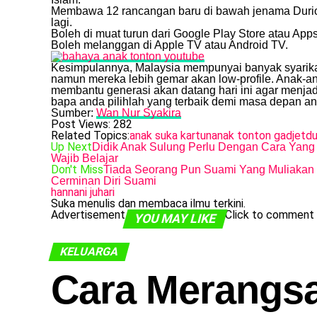
Membawa 12 rancangan baru di bawah jenama Durioo O
lagi.
Boleh di muat turun dari Google Play Store atau Apps
Boleh melanggan di Apple TV atau Android TV.
Kesimpulannya, Malaysia mempunyai banyak syarika
namun mereka lebih gemar akan low-profile. Anak-a
membantu generasi akan datang hari ini agar menjadi
bapa anda pilihlah yang terbaik demi masa depan a
Sumber:
Wan Nur Syakira
Post Views:
282
Related Topics:
anak suka kartun
anak tonton gadjet
du
Up Next
Didik Anak Sulung Perlu Dengan Cara Yang 
Wajib Belajar
Don't Miss
Tiada Seorang Pun Suami Yang Muliakan Is
Cerminan Diri Suami
hannani juhari
Suka menulis dan membaca ilmu terkini.
Advertisement
Click to comment
YOU MAY LIKE
KELUARGA
Cara Merangs