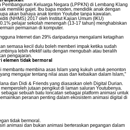
an Pembangunan Keluarga Negara (LPPKN) di Lembang Klang
ak memiliki gajet. Ibu bapa moden, mendidik anak dengan
 lupa akan bahaya anak tonton Youtube tanpa kawalan.
iditi (NHMS) 2017 oleh Institut Kajian Umum (IKU)
0.1% pelajar sekolah menengah (13-17 tahun) menghabiskan
bermain permainan di komputer.
pengguna Internet dan 29% daripadanya mengalami ketagihan
gihan semasa kecil dulu boleh memberi impak ketika sudah
mbinya lebih efektif iaitu dengan mengubah atau beralih
kan pengajaran.
ri elemen tidak bermoral
gi membantu membina asas Islam yang kukuh untuk penonton
ng mengajar tentang nilai asas dan kebaikan dalam Islam,”
ana dan Didi & Friends yang diasaskan oleh Digital Durian.
n memperoleh jutaan pengikut di laman saluran Youtubenya.
 sebagai sebuah batu loncatan sebagai platform animasi untuk
emainkan peranan penting dalam ekosistem animasi digital di
gan tidak bermoral.
 siri animasi dan bukan animasi berteraskan pegangan dalam