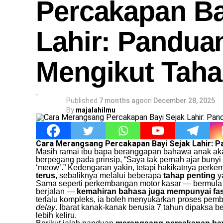
Percakapan Ba
Lahir: Pandua
Mengikut Tah
Published
7 months ago
on
December 28, 2025
By
majalahilmu
Cara Merangsang Percakapan Bayi Sejak Lahir: 
Masih ramai ibu bapa beranggapan bahawa anak akan
berpegang pada prinsip, “Saya tak pernah ajar bunyi
‘meow’.” Kedengaran yakin, tetapi hakikatnya per
terus
, sebaliknya melalui beberapa
tahap penting
ya
Sama seperti perkembangan motor kasar — bermula 
berjalan —
kemahiran bahasa juga mempunyai fas
terlalu kompleks, ia boleh menyukarkan proses pem
delay
. Ibarat kanak-kanak berusia 7 tahun dipaksa be
lebih keliru.