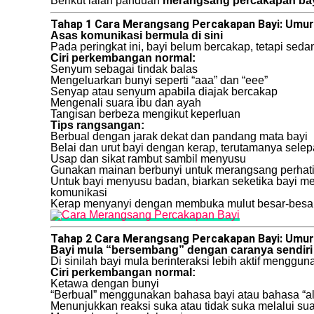
Berikut ialah panduan
merangsang percakapan ba
Tahap 1 Cara Merangsang Percakapan Bayi: Umur 
Asas komunikasi bermula di sini
Pada peringkat ini, bayi belum bercakap, tetapi sed
Ciri perkembangan normal:
Senyum sebagai tindak balas
Mengeluarkan bunyi seperti “aaa” dan “eee”
Senyap atau senyum apabila diajak bercakap
Mengenali suara ibu dan ayah
Tangisan berbeza mengikut keperluan
Tips rangsangan:
Berbual dengan jarak dekat dan pandang mata bayi
Belai dan urut bayi dengan kerap, terutamanya sele
Usap dan sikat rambut sambil menyusu
Gunakan mainan berbunyi untuk merangsang perhat
Untuk bayi menyusu badan, biarkan seketika bayi m
komunikasi
Kerap menyanyi dengan membuka mulut besar-besar,
Tahap 2 Cara Merangsang Percakapan Bayi: Umur 
Bayi mula “bersembang” dengan caranya sendiri
Di sinilah bayi mula berinteraksi lebih aktif menggu
Ciri perkembangan normal:
Ketawa dengan bunyi
“Berbual” menggunakan bahasa bayi atau bahasa “al
Menunjukkan reaksi suka atau tidak suka melalui su