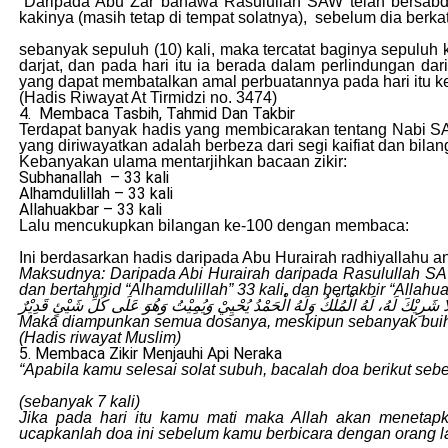
“Daripada Abu Zar bahawa Rasulullah SAW telah bersab
kakinya (masih tetap di tempat solatnya), sebelum dia berk
sebanyak sepuluh (10) kali, maka tercatat baginya sepuluh
darjat, dan pada hari itu ia berada dalam perlindungan dar
yang dapat membatalkan amal perbuatannya pada hari itu ke
(Hadis Riwayat At Tirmidzi no. 3474)
4. Membaca Tasbih, Tahmid Dan Takbir
Terdapat banyak hadis yang membicarakan tentang Nabi SAW
yang diriwayatkan adalah berbeza dari segi kaifiat dan bila
Kebanyakan ulama mentarjihkan bacaan zikir:
Subhanallah – 33 kali
Alhamdulillah – 33 kali
Allahuakbar – 33 kali
Lalu mencukupkan bilangan ke-100 dengan membaca:
Ini berdasarkan hadis daripada Abu Hurairah radhiyallahu 
Maksudnya: Daripada Abi Hurairah daripada Rasulullah SAW 
dan bertahmid “Alhamdulillah” 33 kali, dan bertakbir “Alla
ُ لَا شَرِيْكَ لَهُ، لَهُ الْمُلْكُ وَلَهُ الْحَمْدُ يُحْيِيْ وَيُمِيْتُ وَهُوَ عَلَى كُلِّ شَيْئٍ قَدِيْرٌ
Maka diampunkan semua dosanya, meskipun sebanyak buih 
(Hadis riwayat Muslim)
5. Membaca Zikir Menjauhi Api Neraka
“Apabila kamu selesai solat subuh, bacalah doa berikut seb
(sebanyak 7 kali)
Jika pada hari itu kamu mati maka Allah akan menetapk
ucapkanlah doa ini sebelum kamu berbicara dengan orang la