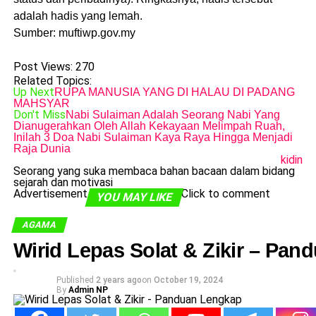
adalah hadis yang lemah.
Sumber: muftiwp.gov.my
Post Views:
270
Related Topics:
Up Next
RUPA MANUSIA YANG DI HALAU DI PADANG
MAHSYAR
Don't Miss
Nabi Sulaiman Adalah Seorang Nabi Yang
Dianugerahkan Oleh Allah Kekayaan Melimpah Ruah,
Inilah 3 Doa Nabi Sulaiman Kaya Raya Hingga Menjadi
Raja Dunia
kidin
Seorang yang suka membaca bahan bacaan dalam bidang
sejarah dan motivasi
Advertisement
Click to comment
YOU MAY LIKE
AGAMA
Wirid Lepas Solat & Zikir – Pa
Published
2 years ago
on
October 19, 2024
By
Admin NP