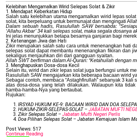
Kelebihan Mengamalkan Wirid Selepas Solat & Zikir
1. Mendapat Keberkatan Hidup
Salah satu kelebihan utama mengamalkan wirid lepas solat
solat, kita berpeluang untuk bermunajat dan mengingati All
Dalam sebuah hadis, Rasulullah SAW bersabda: “Sesiapa 
‘Allahu Akbar’ 34 kali selepas solat, maka segala dosanya 
Ini jelas menunjukkan betapa besarnya ganjaran bagi mere
2. Ketenangan Jiwa dan Hati
Zikir merupakan salah satu cara untuk menenangkan hati d
selepas solat dapat membantu menenangkan fikiran dan jiw
sekaligus menjauhkan diri dari gangguan syaitan.
Allah SWT berfirman dalam Al-Quran: “Ketahuilah dengan men
3. Menghapuskan Dosa-dosa Kecil
Selain itu, wirid dan zikir lepas solat juga berfungsi untu
Rasulullah SAW mengajarkan kita beberapa bacaan wirid 
Sebagai contoh, membaca “Astaghfirullah” sebanyak 3 kali
atas dosa-dosa yang telah dilakukan. Walaupun kita ti
hamba-hamba-Nya yang bertaubat.
Rujukan:
IRSYAD HUKUM KE-9: BACAAN WIRID DAN DOA SELEP
HUKUM-ZIKIR-SELEPAS-SOLAT –
JABATAN MUFTI NEG
Zikir Selepas Solat –
Jabatan Mufti Negeri Perlis
Doa Pilihan Selepas Solat – Jabatan Kemajuan Islam Ma
Post Views:
517
Continue Reading