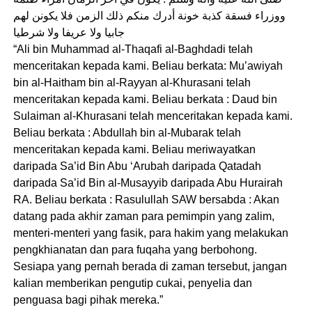
ووزراء فسقة كذبة خونة أدرك منكم ذلك الزمن فلا يكونن لهم
جابيا ولا عريفا ولا شرطيا
“Ali bin Muhammad al-Thaqafi al-Baghdadi telah
menceritakan kepada kami. Beliau berkata: Mu’awiyah
bin al-Haitham bin al-Rayyan al-Khurasani telah
menceritakan kepada kami. Beliau berkata : Daud bin
Sulaiman al-Khurasani telah menceritakan kepada kami.
Beliau berkata : Abdullah bin al-Mubarak telah
menceritakan kepada kami. Beliau meriwayatkan
daripada Sa’id Bin Abu ‘Arubah daripada Qatadah
daripada Sa’id Bin al-Musayyib daripada Abu Hurairah
RA. Beliau berkata : Rasulullah SAW bersabda : Akan
datang pada akhir zaman para pemimpin yang zalim,
menteri-menteri yang fasik, para hakim yang melakukan
pengkhianatan dan para fuqaha yang berbohong.
Sesiapa yang pernah berada di zaman tersebut, jangan
kalian memberikan pengutip cukai, penyelia dan
penguasa bagi pihak mereka.”