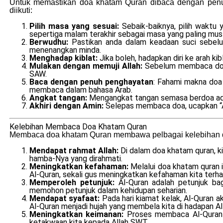
Untuk memastikan doa khatam Quran dibaca dengan penuh
diikuti:
Pilih masa yang sesuai:
Sebaik-baiknya, pilih wakt
sepertiga malam terakhir sebagai masa yang paling mus
Berwudhu:
Pastikan anda dalam keadaan suci sebelu
menenangkan minda.
Menghadap kiblat:
Jika boleh, hadapkan diri ke arah 
Mulakan dengan memuji Allah:
Sebelum membaca doa 
SAW.
Baca dengan penuh penghayatan
: Fahami makna doa
membaca dalam bahasa Arab.
Angkat tangan:
Mengangkat tangan semasa berdoa adal
Akhiri dengan Amin:
Selepas membaca doa, ucapkan “A
Kelebihan Membaca Doa Khatam Quran
Membaca doa khatam Quran membawa pelbagai kelebihan da
Mendapat rahmat Allah:
Di dalam doa khatam quran, k
hamba-Nya yang dirahmati.
Meningkatkan kefahaman:
Melalui doa khatam quran i
Al-Quran, sekali gus meningkatkan kefahaman kita terhada
Memperoleh petunjuk:
Al-Quran adalah petunjuk ba
memohon petunjuk dalam kehidupan seharian.
Mendapat syafaat:
Pada hari kiamat kelak, Al-Quran 
Al-Quran menjadi hujah yang membela kita di hadapan A
Meningkatkan keimanan:
Proses membaca Al-Quran 
ketakwaan kita kepada Allah SWT.