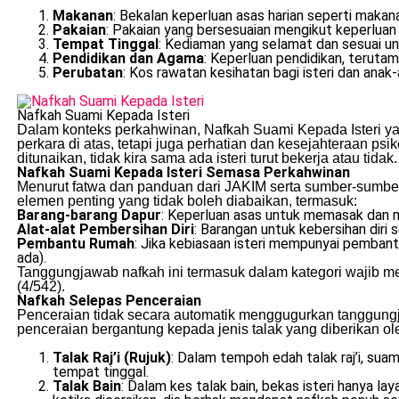
Makanan
: Bekalan keperluan asas harian seperti maka
Pakaian
: Pakaian yang bersesuaian mengikut keperluan
Tempat Tinggal
: Kediaman yang selamat dan sesuai u
Pendidikan dan Agama
: Keperluan pendidikan, teruta
Perubatan
: Kos rawatan kesihatan bagi isteri dan anak
Nafkah Suami Kepada Isteri
Dalam konteks perkahwinan, Nafkah Suami Kepada Isteri yan
perkara di atas, tetapi juga perhatian dan kesejahteraan ps
ditunaikan, tidak kira sama ada isteri turut bekerja atau tidak.
Nafkah Suami Kepada Isteri Semasa Perkahwinan
Menurut fatwa dan panduan dari JAKIM serta sumber-sumbe
elemen penting yang tidak boleh diabaikan, termasuk:
Barang-barang Dapur
: Keperluan asas untuk memasak dan 
Alat-alat Pembersihan Diri
: Barangan untuk kebersihan diri
Pembantu Rumah
: Jika kebiasaan isteri mempunyai pembant
ada).
Tanggungjawab nafkah ini termasuk dalam kategori wajib me
(4/542).
Nafkah Selepas Penceraian
Penceraian tidak secara automatik menggugurkan tanggungj
penceraian bergantung kepada jenis talak yang diberikan ole
Talak Raj’i (Rujuk)
: Dalam tempoh edah talak raj’i, su
tempat tinggal.
Talak Bain
: Dalam kes talak bain, bekas isteri hanya l