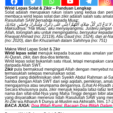
Wirid Lepas Solat & Zikir – Panduan Lengkap
Solat adalah merupakan rukun islam yang kedua dan peri
membaca wirid lepas solat dan zikir adalah salah satu amal
Rasulullah SAW bersabda kepada Muaz:
ُّكَ لا تَدَعْ دُبُرَ كُلِّ صَلاَةٍ، اَللَّهُمَّ أعِنِّي عَلَى ذِكْرِكَ وَشُكْرِكَ وَحُسْنِ عِبَادَتِكَ
Maksudnya: “Hai Muaz, aku menyayangimu. Justeru jangan k
Allah, tolonglah aku untuk mengingatimu, bersyukur kepa
Riwayat Ahmad (no: 22119), Abu Daud (no: 1524), dan al-Na
(no: 2020), dan Ibn Khuzaimah dalam Sahihnya (no: 751)
Makna Wirid Lepas Solat & Zikir
Wirid lepas solat
merujuk kepada bacaan atau amalan yang 
Al-Quran, zikir, dan doa-doa tertentu.
Wirid lepas solat bukanlah satu ritual, tetapi merupakan
daripada Allah SWT.
Zikir
pula bermaksud mengingati Allah dengan menyebut na
termasuklah selepas menunaikan solat.
Seperti yang didefinisikan oleh Syeikh Abdul Rahman al-S
hamba dengan Allah SWT dari segi aqidah, pemikiran, amalan
mengajarinya atau seumpama dengannya. (Lihat Al-Riyadh a
Secara khususnya pula, zikir merujuk kepada lafaz-lafaz t
nama dan sifat-sifat-Nya yang Maha Tinggi dengan bibir ata
yang disyariatkan menerusi lidah Rasulullah SAW yang mem
Al-Zikr wa Atharuh fi Dunya al-Muslim wa Akhiratih, hlm. 17-
BACA JUGA:
Doa Iftitah Rumi: Bacaan Doa Iftitah Dalam 