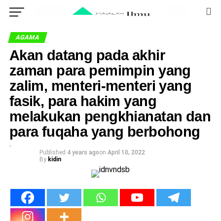
AGAMA
Akan datang pada akhir
zaman para pemimpin yang
zalim, menteri-menteri yang
fasik, para hakim yang
melakukan pengkhianatan dan
para fuqaha yang berbohong
Published
4 years ago
on
April 10, 2022
By
kidin