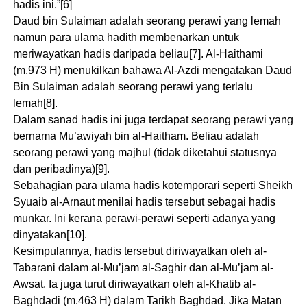
hadis ini.”[6]
Daud bin Sulaiman adalah seorang perawi yang lemah
namun para ulama hadith membenarkan untuk
meriwayatkan hadis daripada beliau[7]. Al-Haithami
(m.973 H) menukilkan bahawa Al-Azdi mengatakan Daud
Bin Sulaiman adalah seorang perawi yang terlalu
lemah[8].
Dalam sanad hadis ini juga terdapat seorang perawi yang
bernama Mu’awiyah bin al-Haitham. Beliau adalah
seorang perawi yang majhul (tidak diketahui statusnya
dan peribadinya)[9].
Sebahagian para ulama hadis kotemporari seperti Sheikh
Syuaib al-Arnaut menilai hadis tersebut sebagai hadis
munkar. Ini kerana perawi-perawi seperti adanya yang
dinyatakan[10].
Kesimpulannya, hadis tersebut diriwayatkan oleh al-
Tabarani dalam al-Mu’jam al-Saghir dan al-Mu’jam al-
Awsat. Ia juga turut diriwayatkan oleh al-Khatib al-
Baghdadi (m.463 H) dalam Tarikh Baghdad. Jika Matan