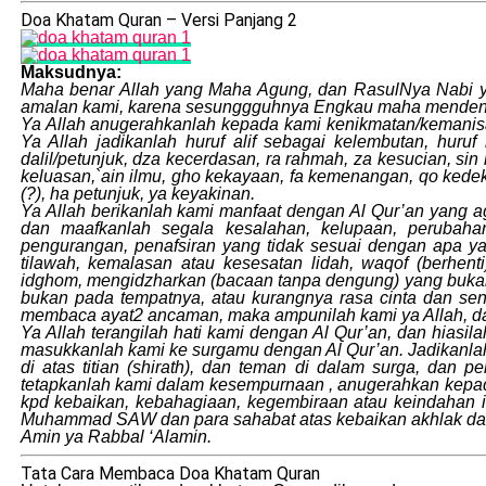
Doa Khatam Quran – Versi Panjang 2
Maksudnya:
Maha benar Allah yang Maha Agung, dan RasulNya Nabi yan
amalan kami, karena sesunggguhnya Engkau maha menden
Ya Allah anugerahkanlah kepada kami kenikmatan/kemanisan b
Ya Allah jadikanlah huruf alif sebagai kelembutan, huruf
dalil/petunjuk, dza kecerdasan, ra rahmah, za kesucian, si
keluasan,`ain ilmu, gho kekayaan, fa kemenangan, qo kede
(?), ha petunjuk, ya keyakinan.
Ya Allah berikanlah kami manfaat dengan Al Qur’an yang a
dan maafkanlah segala kesalahan, kelupaan, perubaha
pengurangan, penafsiran yang tidak sesuai dengan apa yan
tilawah, kemalasan atau kesesatan lidah, waqof (berh
idghom, mengidzharkan (bacaan tanpa dengung) yang bukan
bukan pada tempatnya, atau kurangnya rasa cinta dan sen
membaca ayat2 ancaman, maka ampunilah kami ya Allah, dan
Ya Allah terangilah hati kami dengan Al Qur’an, dan hiasil
masukkanlah kami ke surgamu dengan Al Qur’an. Jadikanlah
di atas titian (shirath), dan teman di dalam surga, dan 
tetapkanlah kami dalam kesempurnaan , anugerahkan kepad
kpd kebaikan, kebahagiaan, kegembiraan atau keindahan 
Muhammad SAW dan para sahabat atas kebaikan akhlak dan k
Amin ya Rabbal ‘Alamin.
Tata Cara Membaca Doa Khatam Quran