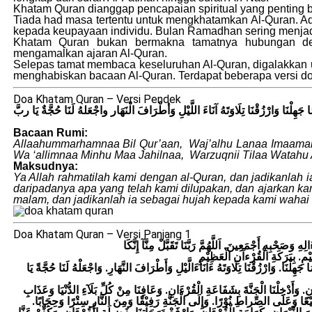
Khatam Quran dianggap pencapaian spiritual yang penting 
Tiada had masa tertentu untuk mengkhatamkan Al-Quran. A
kepada keupayaan individu. Bulan Ramadhan sering menjad
Khatam Quran bukan bermakna tamatnya hubungan de
mengamalkan ajaran Al-Quran.
Selepas tamat membaca keseluruhan Al-Quran, digalakkan
menghabiskan bacaan Al-Quran. Terdapat beberapa versi do
Doa Khatam Quran – Versi Pendek
 جَهِلْنَا وَارْزُقْنَا تِلَاوَتَهُ آنَاءَ اللَّيْلِ وَأطْرَافَ الْنَهَار واجْعَلهُ لَنَا حُجَّةٌ يَا ربَّ
Bacaan Rumi:
Allaahummarhamnaa Bil Qur’aan, Waj’alhu Lanaa Imaam
Wa ‘allimnaa Minhu Maa Jahilnaa, Warzuqnii Tilaa Watahu 
Maksudnya:
Ya Allah rahmatilah kami dengan al-Quran, dan jadikanlah i
daripadanya apa yang telah kami dilupakan, dan ajarkan ka
malam, dan jadikanlah ia sebagai hujah kepada kami wahai
Doa Khatam Quran – Versi Panjang 1
َصَحْبِهِ أَجْمَعِينَ. اَللَّهُمَّ رَبَّنَا تَقَبَّلْ مِنَّآ إِنَّكَا
 جَهِلْنَا. وَارْزُقْنَا تِلَاوَتَهُ ءَانَآءَالَّيْلِ وَأَطْرَافَ النَّهَارِ. وَاجْعَلْهُ لَنَا حُجَّةً يَا
ءَانِ. وَأَدْخِلْنَا الْجَنَّةَ بِشَفَاعَةِ الْقُرْءَانِ. وَعَافِنَا مِنْ كُلِّ بَلَآءِ الدُّنْيَا وَعَذَابِ
فِيْعًا وَعَلَى الصِّراطِ نُوْرًا. وَإِلَى الْجَنَّةِ رَفِيْقًا وَمِنَ النَّارِ سِتْرًا وَحِجَابًا