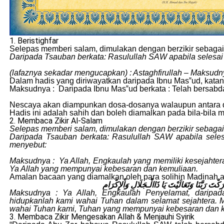
1. Beristighfar
Selepas memberi salam, dimulakan dengan berzikir sebaga
Daripada Tsauban berkata: Rasulullah SAW apabila selesai 
(lafaznya sekadar mengucapkan) : Astaghfirullah – Maksu
Dalam hadis yang diriwayatkan daripada Ibnu Mas‟ud, kata
Maksudnya : Daripada Ibnu Mas‟ud berkata : Telah bersabda
Nescaya akan diampunkan dosa-dosanya walaupun antara dos
Hadis ini adalah sahih dan boleh diamalkan pada bila-bila 
2. Membaca Zikir Al-Salam
Selepas memberi salam, dimulakan dengan berzikir sebaga
Daripada Tsauban berkata: Rasulullah SAW apabila seles
menyebut:
Maksudnya : Ya Allah, Engkaulah yang memiliki kesejahtera
Ya Allah yang mempunyai kebesaran dan kemuliaan.
Amalan bacaan yang diamalkan oleh para solihin Madinah
ارَكْتَ رَبَّنَا وَتَعَالَيْتَ يَا ذَاالْـجَلَالِ وَاْلإِكْرَام
Maksudnya : Ya Allah, Engkaulah Penyelamat, daripa
hidupkanlah kami wahai Tuhan dalam selamat sejahtera. 
wahai Tuhan kami, Tuhan yang mempunyai kebesaran dan 
3. Membaca Zikir Mengesakan Allah & Menjauhi Syirik