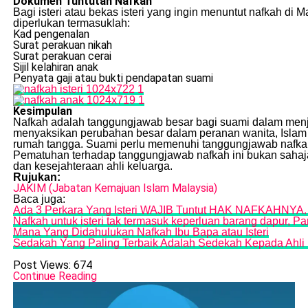
Dokumen Tuntutan Nafkah
Bagi isteri atau bekas isteri yang ingin menuntut nafkah
diperlukan termasuklah:
Kad pengenalan
Surat perakuan nikah
Surat perakuan cerai
Sijil kelahiran anak
Penyata gaji atau bukti pendapatan suami
Kesimpulan
Nafkah adalah tanggungjawab besar bagi suami dalam menja
menyaksikan perubahan besar dalam peranan wanita, Isla
rumah tangga. Suami perlu memenuhi tanggungjawab nafkah
Pematuhan terhadap tanggungjawab nafkah ini bukan sahaja
dan kesejahteraan ahli keluarga.
Rujukan:
JAKIM (Jabatan Kemajuan Islam Malaysia)
Baca juga:
Ada 3 Perkara Yang Isteri WAJIB Tuntut HAK NAFKAHNYA.
Nafkah untuk isteri tak termasuk keperluan barang dapur, Pa
Mana Yang Didahulukan Nafkah Ibu Bapa atau Isteri
Sedakah Yang Paling Terbaik Adalah Sedekah Kepada Ahli K
Post Views:
674
Continue Reading