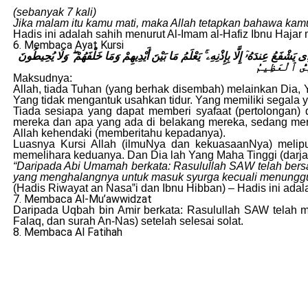
(sebanyak 7 kali)
Jika malam itu kamu mati, maka Allah tetapkan bahawa kamu
Hadis ini adalah sahih menurut Al-Imam al-Hafiz Ibnu Haja
6. Membaca Ayat Kursi
ذِى يَشْفَعُ عِندَهُۥٓ إِلَّا بِإِذْنِهِۦ ۚ يَعْلَمُ مَا بَيْنَ أَيْدِيهِمْ وَمَا خَلْفَهُمْ ۖ وَلَا يُحِيطُونَ
َلِىُّ ٱلْعَظِيمُ
Maksudnya:
Allah, tiada Tuhan (yang berhak disembah) melainkan Dia,
Yang tidak mengantuk usahkan tidur. Yang memiliki segala y
Tiada sesiapa yang dapat memberi syafaat (pertolongan)
mereka dan apa yang ada di belakang mereka, sedang mere
Allah kehendaki (memberitahu kepadanya).
Luasnya Kursi Allah (ilmuNya dan kekuasaanNya) melipu
memelihara keduanya. Dan Dia lah Yang Maha Tinggi (darj
“Daripada Abi Umamah berkata: Rasulullah SAW telah bersab
yang menghalangnya untuk masuk syurga kecuali menunggu
(Hadis Riwayat an Nasa‟i dan Ibnu Hibban) – Hadis ini adal
7. Membaca Al-Mu’awwidzat
Daripada Uqbah bin Amir berkata: Rasulullah SAW telah m
Falaq, dan surah An-Nas) setelah selesai solat.
8. Membaca Al Fatihah