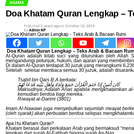
AGAMA
Doa Khatam Quran Lengkap – T
Published
2 years ago
on
October 18, 2024
By
Admin NP
Doa Khatam Quran Lengkap – Teks Arab & Bacaan Rum
Al-Quran adalah kitab suci yang diturunkan oleh All
mengandungi petunjuk, hukum, dan ajaran yang membimbing
Di dalam Al-Quran terdapat 30 juzuk yang merangkumi 6,23
Setelah selesai membaca semua 30 juzuk, adalah disaranka
Tsabit bin Qais R.A berkata:
كَانَ أَنَسٌ إِذَا خَتَمَ الْقُرْآنَ جَمَعَ وَلَدَهُ وَأَهَلَ بَيْتِهِ فَدَعَا لَهُمْ
Maksudnya: Adalah Anas apabila mengkhatamkan al-
kemudian berdoa bagi mereka.
Riwayat al-Darimi (3801)
Imam Al-Nawawi juga menyebutkan sejumlah riwayat berken
(oleh syarak) akan perbuatan berdoa selepas mengkhatamka
Apa Itu Khatam Quran?
Khatam berasal dari perkataan Arab yang bermaksud “men
lengkap dari surah Al-Fatihah hingga surah An-Nas.