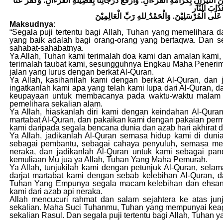
ِنَ النِّيْرَانِ بِكَرَامَةِ الْقُرْءَانِ. وَارْفَعْ دَرَجَاتِنَا بِفَضِيلَةِ الْقُرْءَانِ. وَكَفِّرْ عَنَّا
َلَى الْمُرْسَلِيْنَ. وَالْحَمْدُ ِللهِ رَبِّ الْعَالِمِيْنَ
Maksudnya:
“Segala puji tertentu bagi Allah, Tuhan yang memelihara 
yang baik adalah bagi orang-orang yang bertaqwa. Dan s
sahabat-sahabatnya.
Ya Allah, Tuhan kami terimalah doa kami dan amalan ka
terimalah taubat kami, sesungguhnya Engkau Maha Penerim
jalan yang lurus dengan berkat Al-Quran.
Ya Allah, kasihanilah kami dengan berkat Al-Quran, dan 
ingatkanlah kami apa yang telah kami lupa dari Al-Quran, d
keupayaan untuk membacanya pada waktu-waktu malam da
pemelihara sekalian alam.
Ya Allah, hiaskanlah diri kami dengan keindahan Al-Qura
martabat Al-Quran, dan pakaikan kami dengan pakaian perm
kami daripada segala bencana dunia dan azab hari akhirat 
Ya Allah, jadikanlah Al-Quran semasa hidup kami di dun
sebagai pembantu, sebagai cahaya penyuluh, semasa men
neraka, dan jadikanlah Al-Quran untuk kami sebagai pa
kemuliaan Mu jua ya Allah, Tuhan Yang Maha Pemurah.
Ya Allah, tunjukilah kami dengan petunjuk Al-Quran, sela
darjat martabat kami dengan sebab kelebihan Al-Quran,
Tuhan Yang Empunya segala macam kelebihan dan ehsan. W
kami dari azab api neraka.
Allah mencucuri rahmat dan salam sejahtera ke atas j
sekalian. Maha Suci Tuhanmu, Tuhan yang mempunyai keag
sekalian Rasul. Dan segala puji tertentu bagi Allah, Tuhan