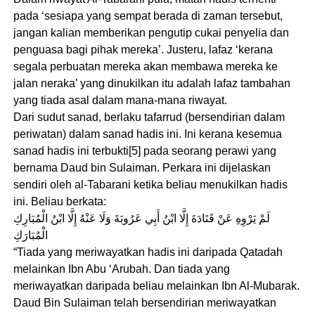
pada ‘sesiapa yang sempat berada di zaman tersebut,
jangan kalian memberikan pengutip cukai penyelia dan
penguasa bagi pihak mereka’. Justeru, lafaz ‘kerana
segala perbuatan mereka akan membawa mereka ke
jalan neraka’ yang dinukilkan itu adalah lafaz tambahan
yang tiada asal dalam mana-mana riwayat.
Dari sudut sanad, berlaku tafarrud (bersendirian dalam
periwatan) dalam sanad hadis ini. Ini kerana kesemua
sanad hadis ini terbukti[5] pada seorang perawi yang
bernama Daud bin Sulaiman. Perkara ini dijelaskan
sendiri oleh al-Tabarani ketika beliau menukilkan hadis
ini. Beliau berkata:
لَمْ يَرْوِهِ عَنْ قَتَادَةَ إِلَّا ابْنُ أَبِي عَرُوبَةَ وَلَا عَنْهُ إِلَّا ابْنُ الْمُبَارِكِ
الْمُبَارَكِ
“Tiada yang meriwayatkan hadis ini daripada Qatadah
melainkan Ibn Abu ‘Arubah. Dan tiada yang
meriwayatkan daripada beliau melainkan Ibn Al-Mubarak.
Daud Bin Sulaiman telah bersendirian meriwayatkan