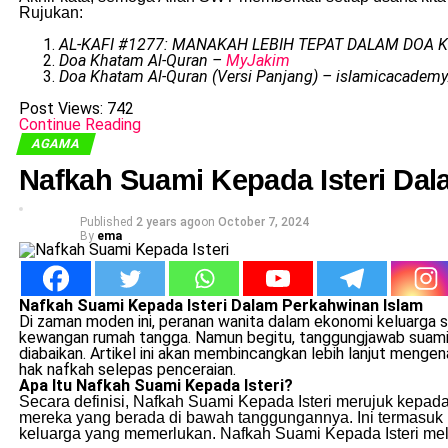
Rujukan:
AL-KAFI #1277: MANAKAH LEBIH TEPAT DALAM DOA K
Doa Khatam Al-Quran –
MyJakim
Doa Khatam Al-Quran (Versi Panjang) – islamicacademy
Post Views:
742
Continue Reading
AGAMA
Nafkah Suami Kepada Isteri Da
Published
2 years ago
on
October 7, 2024
By
ema
Nafkah Suami Kepada Isteri Dalam Perkahwinan Islam
Di zaman moden ini, peranan wanita dalam ekonomi keluarga s
kewangan rumah tangga. Namun begitu, tanggungjawab suami 
diabaikan. Artikel ini akan membincangkan lebih lanjut menge
hak nafkah selepas penceraian.
Apa Itu Nafkah Suami Kepada Isteri?
Secara definisi, Nafkah Suami Kepada Isteri merujuk kepa
mereka yang berada di bawah tanggungannya. Ini termasuk ist
keluarga yang memerlukan. Nafkah Suami Kepada Isteri meli