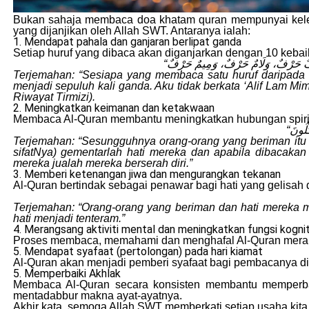
Bukan sahaja membaca doa khatam quran mempunyai keleb
yang dijanjikan oleh Allah SWT. Antaranya ialah:
1. Mendapat pahala dan ganjaran berlipat ganda
Setiap huruf yang dibaca akan diganjarkan dengan 10 keb
Terjemahan: “Sesiapa yang membaca satu huruf daripada K
menjadi sepuluh kali ganda. Aku tidak berkata ‘Alif Lam Mim’ 
Riwayat Tirmizi).
2. Meningkatkan keimanan dan ketakwaan
Membaca Al-Quran membantu meningkatkan hubungan spiri
Terjemahan: “Sesungguhnya orang-orang yang beriman itu (
sifatNya) gementarlah hati mereka dan apabila dibacak
mereka jualah mereka berserah diri.”
3. Memberi ketenangan jiwa dan mengurangkan tekanan
Al-Quran bertindak sebagai penawar bagi hati yang gelisah 
Terjemahan: “Orang-orang yang beriman dan hati mereka me
hati menjadi tenteram.”
4. Merangsang aktiviti mental dan meningkatkan fungsi kognit
Proses membaca, memahami dan menghafal Al-Quran meran
5. Mendapat syafaat (pertolongan) pada hari kiamat
Al-Quran akan menjadi pemberi syafaat bagi pembacanya di 
5. Memperbaiki Akhlak
Membaca Al-Quran secara konsisten membantu memperbai
mentadabbur makna ayat-ayatnya.
Akhir kata, semoga Allah SWT memberkati setiap usaha ki