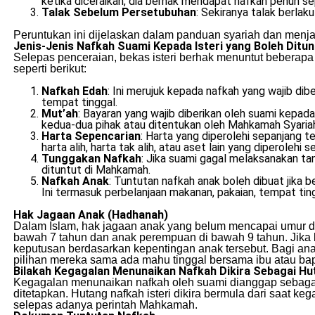
ketika diceraikan, dia berhak mendapat nafkah penuh seper
Talak Sebelum Persetubuhan
: Sekiranya talak berlak
Peruntukan ini dijelaskan dalam panduan syariah dan menj
Jenis-Jenis Nafkah Suami Kepada Isteri yang Boleh Ditun
Selepas penceraian, bekas isteri berhak menuntut beberapa 
seperti berikut:
Nafkah Edah
: Ini merujuk kepada nafkah yang wajib dibe
tempat tinggal.
Mut’ah
: Bayaran yang wajib diberikan oleh suami kepada
kedua-dua pihak atau ditentukan oleh Mahkamah Syariah 
Harta Sepencarian
: Harta yang diperolehi sepanjang t
harta alih, harta tak alih, atau aset lain yang diperolehi 
Tunggakan Nafkah
: Jika suami gagal melaksanakan t
dituntut di Mahkamah.
Nafkah Anak
: Tuntutan nafkah anak boleh dibuat jika
Ini termasuk perbelanjaan makanan, pakaian, tempat ting
Hak Jagaan Anak (Hadhanah)
Dalam Islam, hak jagaan anak yang belum mencapai umur de
bawah 7 tahun dan anak perempuan di bawah 9 tahun. Jika
keputusan berdasarkan kepentingan anak tersebut. Bagi a
pilihan mereka sama ada mahu tinggal bersama ibu atau ba
Bilakah Kegagalan Menunaikan Nafkah Dikira Sebagai H
Kegagalan menunaikan nafkah oleh suami dianggap sebagai 
ditetapkan. Hutang nafkah isteri dikira bermula dari saat 
selepas adanya perintah Mahkamah.