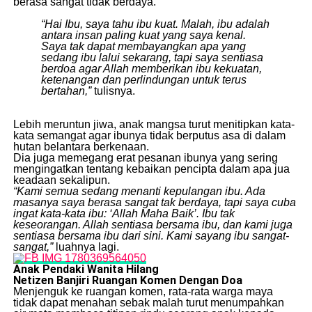
berasa sangat tidak berdaya.
“Hai Ibu, saya tahu ibu kuat. Malah, ibu adalah
antara insan paling kuat yang saya kenal.
Saya tak dapat membayangkan apa yang
sedang ibu lalui sekarang, tapi saya sentiasa
berdoa agar Allah memberikan ibu kekuatan,
ketenangan dan perlindungan untuk terus
bertahan,”
tulisnya.
​Lebih meruntun jiwa, anak mangsa turut menitipkan kata-
kata semangat agar ibunya tidak berputus asa di dalam
hutan belantara berkenaan.
​Dia juga memegang erat pesanan ibunya yang sering
mengingatkan tentang kebaikan pencipta dalam apa jua
keadaan sekalipun.
“Kami semua sedang menanti kepulangan ibu. Ada
masanya saya berasa sangat tak berdaya, tapi saya cuba
ingat kata-kata ibu: ‘Allah Maha Baik’. Ibu tak
keseorangan. Allah sentiasa bersama ibu, dan kami juga
sentiasa bersama ibu dari sini. Kami sayang ibu sangat-
sangat,”
luahnya lagi.
Anak Pendaki Wanita Hilang
Netizen Banjiri Ruangan Komen Dengan Doa
​Menjenguk ke ruangan komen, rata-rata warga maya
tidak dapat menahan sebak malah turut menumpahkan