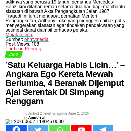
adiknya yang berusia 19 tahun, pemandu Mercedes-
Benz, kini ditahan reman selama dua hari bagi membantu
siasatan di bawah Akta Pengangkutan Jalan 1987.
​Tragedi ini turut mendapat perhatian Menteri
Pengangkutan, Anthony Loke yang menggesa pihak polis
menyegerakan siasatan agar tindakan pendakwaan yang
setimpal dapat diambil terhadap pelaku.
Majalah ilmu
Sumber:
ohmymedia
Post Views:
108
Continue Reading
INFO
​’Satu Keluarga Habis Licin…’ –
Angkara Ego Kereta Mewah
Berlumba, 4 Beranak Dijemput
Ajal Serentak Di Simpang
Renggam
Published
2 months ago
on
June 2, 2026
By
Amirul rul