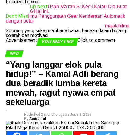
Related Topics:
Up Next
Usah Ma rah Si Kecil Kalau Dia Buat
6 Hal Ini.
Don't Miss
Ilmu Penggunaan Gear Kenderaan Automatik
dengan betul
majalahilmu
Seorang yang suka membaca bahan bacaan dalam bidang
sejarah dan motivasi.
Advertisement
Click to comment
YOU MAY LIKE
INFO
​“Yang langgar elok pula
hidup!” – Kamal Adli berang
dua beradik lumba kereta
mewah, ragut nyawa empat
sekeluarga
Published
2 months ago
on
June 2, 2026
By
Amirul rul