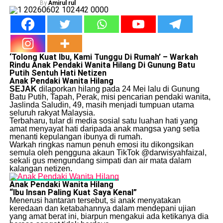
By
Amirul rul
​‘Tolong Kuat Ibu, Kami Tunggu Di Rumah’ – Warkah
Rindu Anak Pendaki Wanita Hilang Di Gunung Batu
Putih Sentuh Hati Netizen
Anak Pendaki Wanita Hilang
SEJAK
dilaporkan hilang pada 24 Mei lalu di Gunung
Batu Putih, Tapah, Perak, misi pencarian pendaki wanita,
Jaslinda Saludin, 49, masih menjadi tumpuan utama
seluruh rakyat Malaysia.
​Terbaharu, tular di media sosial satu luahan hati yang
amat menyayat hati daripada anak mangsa yang setia
menanti kepulangan ibunya di rumah.
​Warkah ringkas namun penuh emosi itu dikongsikan
semula oleh pengguna akaun TikTok @darwisyahfaizal,
sekali gus mengundang simpati dan air mata dalam
kalangan netizen.
Anak Pendaki Wanita Hilang
“Ibu
Insan Paling Kuat Saya Kenal”
​Menerusi hantaran tersebut, si anak menyatakan
keredaan dan ketabahannya dalam mendepani ujian
yang amat berat ini, biarpun mengakui ada ketikanya dia