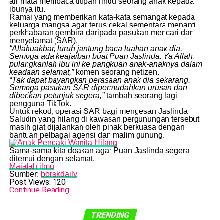
air mata membaca titipan rindu seorang anak kepada
ibunya itu.
​Ramai yang memberikan kata-kata semangat kepada
keluarga mangsa agar terus cekal sementara menanti
perkhabaran gembira daripada pasukan mencari dan
menyelamat (SAR).
“Allahuakbar, luruh jantung baca luahan anak dia.
Semoga ada keajaiban buat Puan Jaslinda. Ya Allah,
pulangkanlah ibu ini ke pangkuan anak-anaknya dalam
keadaan selamat,”
komen seorang netizen.
“Tak dapat bayangkan perasaan anak dia sekarang.
Semoga pasukan SAR dipermudahkan urusan dan
diberikan petunjuk segera,”
tambah seorang lagi
pengguna TikTok.
​Untuk rekod, operasi SAR bagi mengesan Jaslinda
Saludin yang hilang di kawasan pergunungan tersebut
masih giat dijalankan oleh pihak berkuasa dengan
bantuan pelbagai agensi dan malim gunung.
​Sama-sama kita doakan agar Puan Jaslinda segera
ditemui dengan selamat.
Majalah ilmu
Sumber:
borakdaily
Post Views:
120
Continue Reading
TRENDING