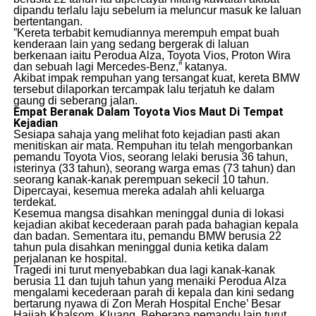
dipandu terlalu laju sebelum ia meluncur masuk ke laluan
bertentangan.
​”Kereta terbabit kemudiannya merempuh empat buah
kenderaan lain yang sedang bergerak di laluan
berkenaan iaitu Perodua Alza, Toyota Vios, Proton Wira
dan sebuah lagi Mercedes-Benz,” katanya.
​Akibat impak rempuhan yang tersangat kuat, kereta BMW
tersebut dilaporkan tercampak lalu terjatuh ke dalam
gaung di seberang jalan.
Empat Beranak Dalam Toyota Vios Maut Di Tempat
Kejadian
​Sesiapa sahaja yang melihat foto kejadian pasti akan
menitiskan air mata. Rempuhan itu telah mengorbankan
pemandu Toyota Vios, seorang lelaki berusia 36 tahun,
isterinya (33 tahun), seorang warga emas (73 tahun) dan
seorang kanak-kanak perempuan sekecil 10 tahun.
Dipercayai, kesemua mereka adalah ahli keluarga
terdekat.
​Kesemua mangsa disahkan meninggal dunia di lokasi
kejadian akibat kecederaan parah pada bahagian kepala
dan badan. Sementara itu, pemandu BMW berusia 22
tahun pula disahkan meninggal dunia ketika dalam
perjalanan ke hospital.
​Tragedi ini turut menyebabkan dua lagi kanak-kanak
berusia 11 dan tujuh tahun yang menaiki Perodua Alza
mengalami kecederaan parah di kepala dan kini sedang
bertarung nyawa di Zon Merah Hospital Enche’ Besar
Hajjah Khalsom, Kluang. Beberapa pemandu lain turut