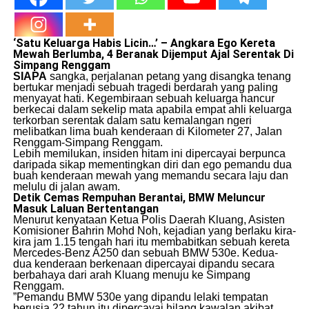
‘Satu Keluarga Habis Licin…’ – Angkara Ego Kereta
Mewah Berlumba, 4 Beranak Dijemput Ajal Serentak Di
Simpang Renggam
SIAPA
sangka, perjalanan petang yang disangka tenang
bertukar menjadi sebuah tragedi berdarah yang paling
menyayat hati. Kegembiraan sebuah keluarga hancur
berkecai dalam sekelip mata apabila empat ahli keluarga
terkorban serentak dalam satu kemalangan ngeri
melibatkan lima buah kenderaan di Kilometer 27, Jalan
Renggam-Simpang Renggam.
​Lebih memilukan, insiden hitam ini dipercayai berpunca
daripada sikap mementingkan diri dan ego pemandu dua
buah kenderaan mewah yang memandu secara laju dan
melulu di jalan awam.
Detik Cemas Rempuhan Berantai, BMW Meluncur
Masuk Laluan Bertentangan
​Menurut kenyataan Ketua Polis Daerah Kluang, Asisten
Komisioner Bahrin Mohd Noh, kejadian yang berlaku kira-
kira jam 1.15 tengah hari itu membabitkan sebuah kereta
Mercedes-Benz A250 dan sebuah BMW 530e. Kedua-
dua kenderaan berkenaan dipercayai dipandu secara
berbahaya dari arah Kluang menuju ke Simpang
Renggam.
​”Pemandu BMW 530e yang dipandu lelaki tempatan
berusia 22 tahun itu dipercayai hilang kawalan akibat