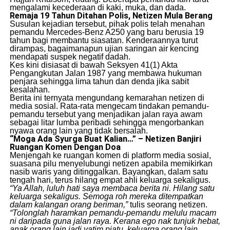
mengalami kecederaan di kaki, muka, dan dada.
Remaja 19 Tahun Ditahan Polis, Netizen Mula Berang
​Susulan kejadian tersebut, pihak polis telah menahan
pemandu Mercedes-Benz A250 yang baru berusia 19
tahun bagi membantu siasatan. Kenderaannya turut
dirampas, bagaimanapun ujian saringan air kencing
mendapati suspek negatif dadah.
​Kes kini disiasat di bawah Seksyen 41(1) Akta
Pengangkutan Jalan 1987 yang membawa hukuman
penjara sehingga lima tahun dan denda jika sabit
kesalahan.
​Berita ini ternyata mengundang kemarahan netizen di
media sosial. Rata-rata mengecam tindakan pemandu-
pemandu tersebut yang menjadikan jalan raya awam
sebagai litar lumba peribadi sehingga mengorbankan
nyawa orang lain yang tidak bersalah.
“Moga Ada Syurga Buat Kalian…” – Netizen Banjiri
Ruangan Komen Dengan Doa
​Menjengah ke ruangan komen di platform media sosial,
suasana pilu menyelubungi netizen apabila memikirkan
nasib waris yang ditinggalkan. Bayangkan, dalam satu
tengah hari, terus hilang empat ahli keluarga sekaligus.
“Ya Allah, luluh hati saya membaca berita ni. Hilang satu
keluarga sekaligus. Semoga roh mereka ditempatkan
dalam kalangan orang beriman,”
tulis seorang netizen.
“Tolonglah haramkan pemandu-pemandu melulu macam
ni daripada guna jalan raya. Kerana ego nak tunjuk hebat,
anak orang lain jadi yatim piatu, keluarga orang lain