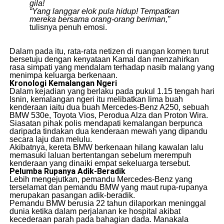
gila!
“Yang langgar elok pula hidup! Tempatkan
mereka bersama orang-orang beriman,”
tulisnya penuh emosi.
​Dalam pada itu, rata-rata netizen di ruangan komen turut
bersetuju dengan kenyataan Kamal dan menzahirkan
rasa simpati yang mendalam terhadap nasib malang yang
menimpa keluarga berkenaan.
Kronologi Kemalangan Ngeri
​Dalam kejadian yang berlaku pada pukul 1.15 tengah hari
Isnin, kemalangan ngeri itu melibatkan lima buah
kenderaan iaitu dua buah Mercedes-Benz A250, sebuah
BMW 530e, Toyota Vios, Perodua Alza dan Proton Wira.
​Siasatan pihak polis mendapati kemalangan berpunca
daripada tindakan dua kenderaan mewah yang dipandu
secara laju dan melulu.
​Akibatnya, kereta BMW berkenaan hilang kawalan lalu
memasuki laluan bertentangan sebelum merempuh
kenderaan yang dinaiki empat sekeluarga tersebut.
Pelumba Rupanya Adik-Beradik
​Lebih mengejutkan, pemandu Mercedes-Benz yang
terselamat dan pemandu BMW yang maut rupa-rupanya
merupakan pasangan adik-beradik.
​Pemandu BMW berusia 22 tahun dilaporkan meninggal
dunia ketika dalam perjalanan ke hospital akibat
kecederaan parah pada bahagian dada. Manakala