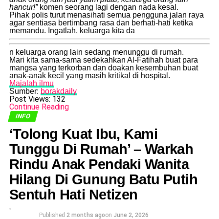
hancur!”
komen seorang lagi dengan nada kesal.
​Pihak polis turut menasihati semua pengguna jalan raya
agar sentiasa bertimbang rasa dan berhati-hati ketika
memandu. Ingatlah, keluarga kita da
n keluarga orang lain sedang menunggu di rumah.
​Mari kita sama-sama sedekahkan Al-Fatihah buat para
mangsa yang terkorban dan doakan kesembuhan buat
anak-anak kecil yang masih kritikal di hospital.
Majalah ilmu
Sumber:
borakdaily
Post Views:
132
Continue Reading
INFO
​‘Tolong Kuat Ibu, Kami
Tunggu Di Rumah’ – Warkah
Rindu Anak Pendaki Wanita
Hilang Di Gunung Batu Putih
Sentuh Hati Netizen
Published
2 months ago
on
June 2, 2026