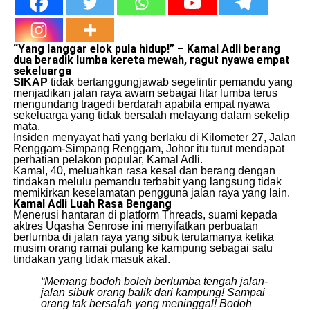
“Yang langgar elok pula hidup!” – Kamal Adli berang
dua beradik lumba
kereta
mewah, ragut nyawa empat
sekeluarga
SIKAP
tidak bertanggungjawab segelintir pemandu yang
menjadikan jalan raya awam sebagai litar lumba terus
mengundang tragedi berdarah apabila empat nyawa
sekeluarga yang tidak bersalah melayang dalam sekelip
mata.
​Insiden menyayat hati yang berlaku di Kilometer 27, Jalan
Renggam-Simpang Renggam, Johor itu turut mendapat
perhatian pelakon popular, Kamal Adli.
​Kamal, 40, meluahkan rasa kesal dan berang dengan
tindakan melulu pemandu terbabit yang langsung tidak
memikirkan keselamatan pengguna jalan raya yang lain.
Kamal Adli Luah Rasa Bengang
​Menerusi hantaran di platform Threads, suami kepada
aktres Uqasha Senrose ini menyifatkan perbuatan
berlumba di jalan raya yang sibuk terutamanya ketika
musim orang ramai pulang ke kampung sebagai satu
tindakan yang tidak masuk akal.
“Memang bodoh boleh berlumba tengah jalan-
jalan sibuk orang balik dari kampung! Sampai
orang tak bersalah yang meninggal! Bodoh